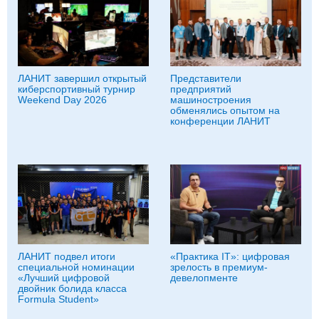
ЛАНИТ завершил открытый
Представители
киберспортивный турнир
предприятий
Weekend Day 2026
машиностроения
обменялись опытом на
конференции ЛАНИТ
ЛАНИТ подвел итоги
«Практика IT»: цифровая
специальной номинации
зрелость в премиум-
«Лучший цифровой
девелопменте
двойник болида класса
Formula Student»