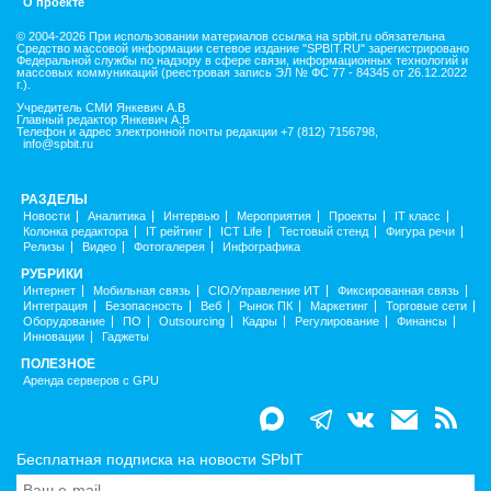
О проекте
© 2004-2026 При использовании материалов ссылка на spbit.ru обязательна
Средство массовой информации сетевое издание "SPBIT.RU" зарегистрировано
Федеральной службы по надзору в сфере связи, информационных технологий и
массовых коммуникаций (реестровая запись ЭЛ № ФС 77 - 84345 от 26.12.2022
г.).
Учредитель СМИ Янкевич А.В
Главный редактор Янкевич А.В
Телефон и адрес электронной почты редакции +7 (812) 7156798,
info@spbit.ru
РАЗДЕЛЫ
Новости
Аналитика
Интервью
Мероприятия
Проекты
IT класс
Колонка редактора
IT рейтинг
ICT Life
Тестовый стенд
Фигура речи
Релизы
Видео
Фотогалерея
Инфографика
РУБРИКИ
Интернет
Мобильная связь
CIO/Управление ИТ
Фиксированная связь
Интеграция
Безопасность
Веб
Рынок ПК
Маркетинг
Торговые сети
Оборудование
ПО
Outsourcing
Кадры
Регулирование
Финансы
Инновации
Гаджеты
ПОЛЕЗНОЕ
Аренда серверов с GPU
Бесплатная подписка на новости SPbIT