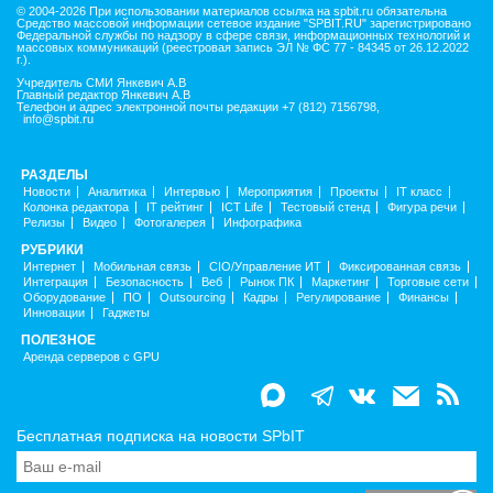
© 2004-2026 При использовании материалов ссылка на spbit.ru обязательна
Средство массовой информации сетевое издание "SPBIT.RU" зарегистрировано
Федеральной службы по надзору в сфере связи, информационных технологий и
массовых коммуникаций (реестровая запись ЭЛ № ФС 77 - 84345 от 26.12.2022
г.).
Учредитель СМИ Янкевич А.В
Главный редактор Янкевич А.В
Телефон и адрес электронной почты редакции +7 (812) 7156798,
info@spbit.ru
РАЗДЕЛЫ
Новости
Аналитика
Интервью
Мероприятия
Проекты
IT класс
Колонка редактора
IT рейтинг
ICT Life
Тестовый стенд
Фигура речи
Релизы
Видео
Фотогалерея
Инфографика
РУБРИКИ
Интернет
Мобильная связь
CIO/Управление ИТ
Фиксированная связь
Интеграция
Безопасность
Веб
Рынок ПК
Маркетинг
Торговые сети
Оборудование
ПО
Outsourcing
Кадры
Регулирование
Финансы
Инновации
Гаджеты
ПОЛЕЗНОЕ
Аренда серверов с GPU
Бесплатная подписка на новости SPbIT