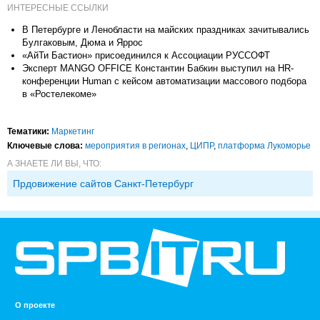
ИНТЕРЕСНЫЕ ССЫЛКИ
В Петербурге и Ленобласти на майских праздниках зачитывались
Булгаковым, Дюма и Яррос
«АйТи Бастион» присоединился к Ассоциации РУССОФТ
Эксперт MANGO OFFICE Константин Бабкин выступил на HR-
конференции Human с кейсом автоматизации массового подбора
в «Ростелекоме»
Тематики:
Маркетинг
Ключевые слова:
мероприятия в регионах
,
ЦИПР
,
платформа Лукоморье
А ЗНАЕТЕ ЛИ ВЫ, ЧТО:
Прдовижение сайтов Санкт-Петербург
О проекте