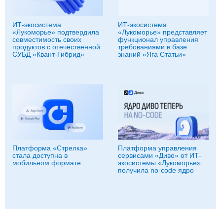
ИТ-экосистема
ИТ-экосистема
«Лукоморье» подтвердила
«Лукоморье» представляет
совместимость своих
функционал управления
продуктов с отечественной
требованиями в базе
СУБД «Квант-Гибрид»
знаний «Яга Статьи»
Платформа «Стрелка»
Платформа управления
стала доступна в
сервисами «Диво» от ИТ-
мобильном формате
экосистемы «Лукоморье»
получила no-code ядро