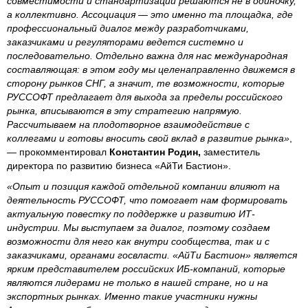
совместимости и стандартизации решаются не в одиночку,
а коллективно. Ассоциация — это именно та площадка, где
профессиональный диалог между разработчиками,
заказчиками и регуляторами ведется системно и
последовательно. Отдельно важна для нас международная
составляющая: в этом году мы целенаправленно движемся в
сторону рынков СНГ, а значит, те возможности, которые
РУССОФТ предлагает для выхода за пределы российского
рынка, вписываются в эту стратегию напрямую.
Рассчитываем на плодотворное взаимодействие с
коллегами и готовы вносить свой вклад в развитие рынка»
,
— прокомментировал
Константин Родин,
заместитель
директора по развитию бизнеса «АйТи Бастион».
«Опыт и позиция каждой отдельной компании влияют на
деятельность РУССОФТ, что помогает нам формировать
актуальную повестку по поддержке и развитию ИТ-
индустрии. Мы выступаем за диалог, поэтому создаем
возможности для него как внутри сообщества, так и с
заказчиками, органами госвласти. «АйТи Бастион» является
ярким представителем российских ИБ-компаний, которые
являются лидерами не только в нашей стране, но и на
экспортных рынках. Именно такие участники нужны