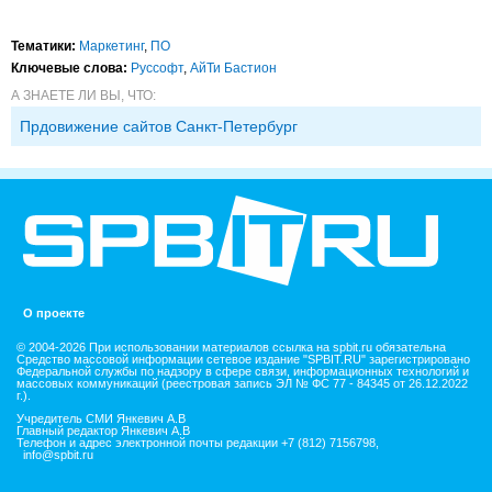
Тематики:
Маркетинг
,
ПО
Ключевые слова:
Руссофт
,
АйТи Бастион
А ЗНАЕТЕ ЛИ ВЫ, ЧТО:
Прдовижение сайтов Санкт-Петербург
О проекте
© 2004-2026 При использовании материалов ссылка на spbit.ru обязательна
Средство массовой информации сетевое издание "SPBIT.RU" зарегистрировано
Федеральной службы по надзору в сфере связи, информационных технологий и
массовых коммуникаций (реестровая запись ЭЛ № ФС 77 - 84345 от 26.12.2022
г.).
Учредитель СМИ Янкевич А.В
Главный редактор Янкевич А.В
Телефон и адрес электронной почты редакции +7 (812) 7156798,
info@spbit.ru