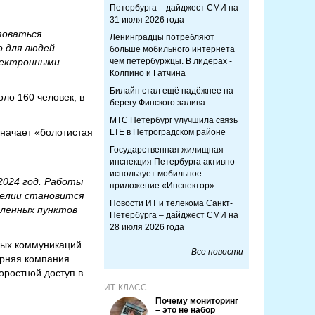
Петербурга – дайджест СМИ на
31 июля 2026 года
зоваться
Ленинградцы потребляют
 для людей.
больше мобильного интернета
лектронными
чем петербуржцы. В лидерах -
Колпино и Гатчина
Билайн стал ещё надёжнее на
ло 160 человек, в
берегу Финского залива
МТС Петербург улучшила связь
значает «болотистая
LTE в Петроградском районе
Государственная жилищная
инспекция Петербурга активно
использует мобильное
2024 год. Работы
приложение «Инспектор»
релии становится
Новости ИТ и телекома Санкт-
еленных пунктов
Петербурга – дайджест СМИ на
28 июля 2026 года
овых коммуникаций
Все новости
ерняя компания
оростной доступ в
ИТ-КЛАСС
Почему мониторинг
– это не набор