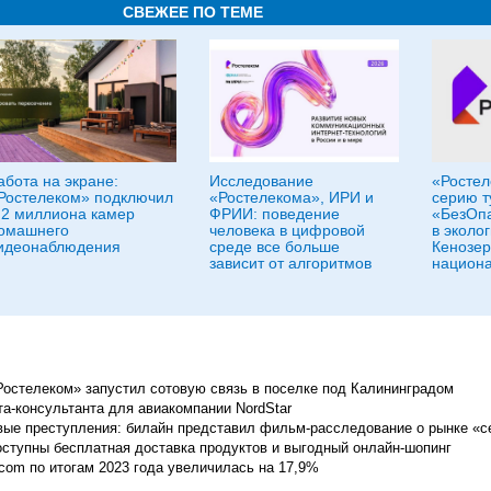
СВЕЖЕЕ ПО ТЕМЕ
абота на экране:
Исследование
«Ростел
Ростелеком» подключил
«Ростелекома», ИРИ и
серию т
,2 миллиона камер
ФРИИ: поведение
«БезОпа
омашнего
человека в цифровой
в эколо
идеонаблюдения
среде все больше
Кенозер
зависит от алгоритмов
национа
Ростелеком» запустил сотовую связь в поселке под Калининградом
а-консультанта для авиакомпании NordStar
ые преступления: билайн представил фильм-расследование о рынке «с
ступны бесплатная доставка продуктов и выгодный онлайн-шопинг
com по итогам 2023 года увеличилась на 17,9%