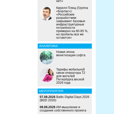
нет»
Кирилл Плещ (Группа
«Борлас»):
«Российские
разработчики
закрывают базовые
инфраструктурные
потребности
примерно на 80-85 %,
но пробелы все же
остаются»
АНАЛИТИКА
Новая эпоха
монетизации софта
Тарифы мобильной
связи оператора Т2
для жителей
Петербурга весной
2026 года
МЕРОПРИЯТИЯ
07.08.2026
Baltic Digital Days 2026
(BDD 2026)
08.08.2026
ИИ-мышление и
создание собственного проекта