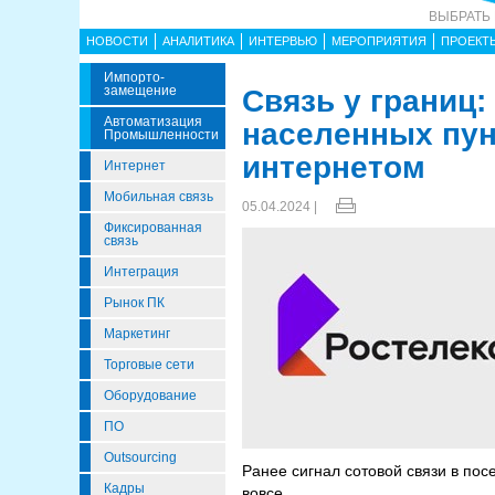
ВЫБРАТЬ
НОВОСТИ
АНАЛИТИКА
ИНТЕРВЬЮ
МЕРОПРИЯТИЯ
ПРОЕКТ
Импорто­
Замещение
Связь у границ:
Автоматизация
населенных пун
Промышленности
интернетом
Интернет
Мобильная связь
05.04.2024 |
Фиксированная
связь
Интеграция
Рынок ПК
Маркетинг
Торговые сети
Оборудование
ПО
Outsourcing
Ранее сигнал сотовой связи в пос
Кадры
вовсе.