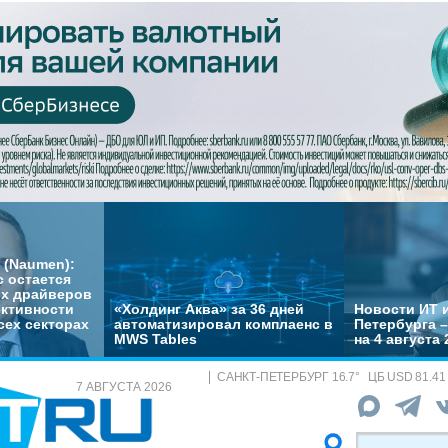
 (Naumen):
с остается
их драйверов
ктивности
«Холдинг Аква» за 36 дней
Новости ИТ и
сех секторах
автоматизировал комплаенс в
Петербурга 
MWS Tables
на 4 августа 
САНКТ-ПЕТЕРБУРГ
16.7
°
ЦБ
USD 81.41
7 АВГУСТА 2026