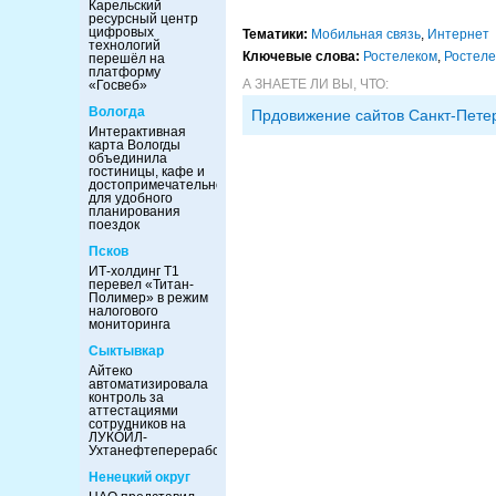
Карельский
ресурсный центр
цифровых
Тематики:
Мобильная связь
,
Интернет
технологий
Ключевые слова:
Ростелеком
,
Ростеле
перешёл на
платформу
А ЗНАЕТЕ ЛИ ВЫ, ЧТО:
«Госвеб»
Вологда
Прдовижение сайтов Санкт-Пете
Интерактивная
карта Вологды
объединила
гостиницы, кафе и
достопримечательности
для удобного
планирования
поездок
Псков
ИТ-холдинг Т1
перевел «Титан-
Полимер» в режим
налогового
мониторинга
Сыктывкар
Айтеко
автоматизировала
контроль за
аттестациями
сотрудников на
ЛУКОЙЛ-
Ухтанефтепереработка
Ненецкий округ