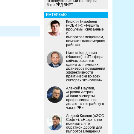
отказоустойчивый кластер на
базе РЕД ВИРТ
ИНТЕРВЬЮ
Кирилл Тимофеев
(«ОБИТ»): «Решить
проблемы, связанные
с
импортозамещением,
поможет планомерная
работа»
Никита Кардашин
(Naumen): «ИТ-сфера
сейчас остается
одним из немногих
драйверов повышения
эффективности
практически во всех
секторах экономики»
Алексей Наумов,
«Группа Астра»:
«Наши эксперты
профессионально
делают свою работу в
части PR»
Андрей Козлов («ЭОС
Софт»): «Надо четко
понимать, что
обратной дороги для
импортозамещения