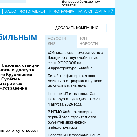
Вопросов больше чем
ответов
Ы
ВИДЕО
ФОТОГАЛЕРЕЯ
ИНФОГРАФИКА
КАТАЛОГ КОМПАНИЙ
ДОБАВИТЬ КОМПАНИЮ
обильным
НОВОСТИ
ТОП-
ДНЯ
НОВОСТИ
«Обнимаю сердцем» запустила
брендированную мобильную
связь ХОРОВОД на
и базовых станции
инфраструктуре Билайна
вязь и доступ к
лке Куусиниеми
Билайн зафиксировал рост
 Суоёки и
мобильного трафика в Пулково
ы в рамках
на 50% в начале лета
 «Устранение
Новости ИТ и телекома Санкт-
Петербурга – дайджест СМИ на
4 августа 2026 года
В ИТМО Хайпарк завершен
первый этап строительства
объектов инженерной
инфраструктуры
нктах отсутствовал
Новости ИТ и телекома Санкт-