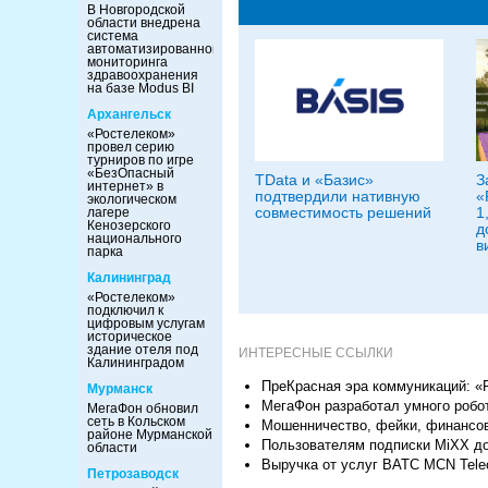
В Новгородской
области внедрена
система
автоматизированного
мониторинга
здравоохранения
на базе Modus BI
Архангельск
«Ростелеком»
провел серию
турниров по игре
«БезОпасный
TData и «Базис»
З
интернет» в
подтвердили нативную
«
экологическом
совместимость решений
1
лагере
Кенозерского
д
национального
в
парка
Калининград
«Ростелеком»
подключил к
цифровым услугам
историческое
здание отеля под
ИНТЕРЕСНЫЕ ССЫЛКИ
Калининградом
ПреКрасная эра коммуникаций: «
Мурманск
МегаФон разработал умного робот
МегаФон обновил
сеть в Кольском
Мошенничество, фейки, финансов
районе Мурманской
Пользователям подписки MiXX до
области
Выручка от услуг ВАТС MCN Tele
Петрозаводск