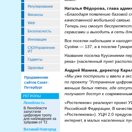
Регулирование
Наталья Фёдорова, глава адми
«Благодаря появлению базовой 
Финансы
качественной мобильной связью
Web
Теперь они смогут беспрепятст
Безопасность
сервисами и выходить в сеть дл
Инновации
Все поселки набольшие и находят
Суоёки — 137, а в поселке Гумари
CIO/Управление
ИТ
Название поселка Куусиниеми пер
Гаджеты
река» (населенный пункт располо
Здоровье
Андрей Маниев, директор Каре
«Мы уже построили и ввели в эк
Продвижение
по проекту “Устранение цифров
сайтов Санкт-
Петербург
меньше белых пятен, где отсут
получают доступ к современны
РЕГИОНЫ
«Ростелеком» реализует проект У
Ленобласть
В Ленобласти
Российской Федерации. В качеств
запустили
«Ростелекома»). УЦН 2.0 предусм
цифровую тропу
для наблюдения за
интернет, в малых населенных пун
зубрами от Т2
Великий Новгород