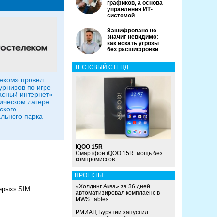
графиков, а основа
управления ИТ-
системой
Зашифровано не
значит невидимо:
как искать угрозы
без расшифровки
ТЕСТОВЫЙ СТЕНД
еком» провел
урниров по игре
сный интернет»
гическом лагере
ского
льного парка
iQOO 15R
Смартфон iQOO 15R: мощь без
компромиссов
ПРОЕКТЫ
«Холдинг Аква» за 36 дней
ерых» SIM
автоматизировал комплаенс в
MWS Tables
РМИАЦ Бурятии запустил