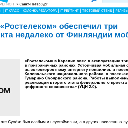
 РЕГИОН
> Санкт-Петербург
Ы
IT КЛАСС
КОЛОНКА РЕДАКТОРА
IT РЕЙТИНГ
ТЕСТОВЫЙ СТЕНД
РЕЛИЗ
 «Ростелеком» обеспечил три
кта недалеко от Финляндии м
«Ростелеком» в Карелии ввел в эксплуатацию тр
в приграничных районах. Устойчивая мобильная с
высокоскоростному интернету появились в посе
Калевальского национального района, в поселках
Гумарино Суоярвского района. Работы выполнен
реализации второго этапа федерального проекта
цифрового неравенства» (УЦН 2.0).
елке Суоёки был слабым и неустойчивым, а в других населенных пу