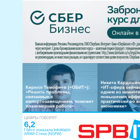
Никита Кардашин
Кирилл Тимофеев («ОБИТ»):
«ИТ-сфера сейча
«Решить проблемы,
одним из немног
связанные с
повышения эффе
импортозамещением, поможет
практически во в
планомерная работа»
экономики»
ЦИФРЫ ГОВОРЯТ
6,2
Гбит/с показала InfoWatch
ARMA Стена (NGFW)