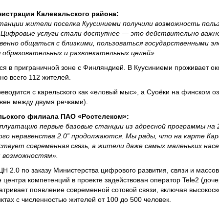
нистрации Калевальского района:
станции жители поселка Куусиниеми получили возможность поль
. Цифровые услуги стали доступнее — это действительно важно
венно общаться с близкими, пользоваться государственными э
я образовательных и развлекательных целей».
ся в приграничной зоне с Финляндией. В Куусиниеми проживает око
но всего 112 жителей.
еводится с карельского как «еловый мыс», а Суоёки на финском о
жен между двумя речками).
льского филиала ПАО «Ростелеком»:
сплуатацию первые базовые станции из адресной программы на 
ого неравенства 2.0” продолжаются. Мы рады, что на карте Ка
ствует современная связь, а жители даже самых маленьких нас
м возможностям».
ЦН 2.0 по заказу Министерства цифрового развития, связи и масс
е центра компетенций в проекте задействован оператор Tele2 (доч
атривает появление современной сотовой связи, включая высокоск
ктах с численностью жителей от 100 до 500 человек.