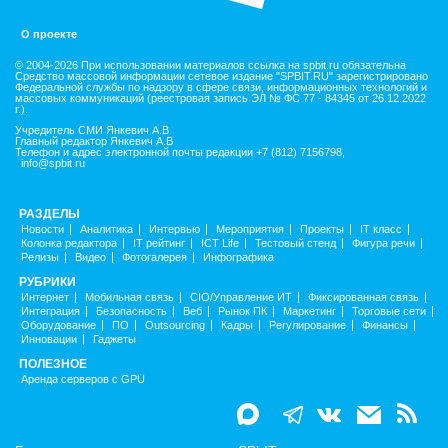
О проекте
© 2004-2026 При использовании материалов ссылка на spbit.ru обязательна
Средство массовой информации сетевое издание "SPBIT.RU" зарегистрировано
Федеральной службы по надзору в сфере связи, информационных технологий и
массовых коммуникаций (реестровая запись ЭЛ № ФС 77 - 84345 от 26.12.2022
г.).
Учредитель СМИ Янкевич А.В
Главный редактор Янкевич А.В
Телефон и адрес электронной почты редакции +7 (812) 7156798,
info@spbit.ru
РАЗДЕЛЫ
Новости
Аналитика
Интервью
Мероприятия
Проекты
IT класс
Колонка редактора
IT рейтинг
ICT Life
Тестовый стенд
Фигура речи
Релизы
Видео
Фотогалерея
Инфографика
РУБРИКИ
Интернет
Мобильная связь
CIO/Управление ИТ
Фиксированная связь
Интеграция
Безопасность
Веб
Рынок ПК
Маркетинг
Торговые сети
Оборудование
ПО
Outsourcing
Кадры
Регулирование
Финансы
Инновации
Гаджеты
ПОЛЕЗНОЕ
Аренда серверов с GPU