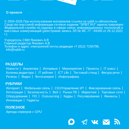
О проекте
© 2004-2026 При использовании материалов ссылка на spbit.ru обязательна
Средство массовой информации сетевое издание "SPBIT.RU" зарегистрировано
Федеральной службы по надзору в сфере связи, информационных технологий и
массовых коммуникаций (реестровая запись ЭЛ № ФС 77 - 84345 от 26.12.2022
г.).
Учредитель СМИ Янкевич А.В
Главный редактор Янкевич А.В
Телефон и адрес электронной почты редакции +7 (812) 7156798,
info@spbit.ru
РАЗДЕЛЫ
Новости
Аналитика
Интервью
Мероприятия
Проекты
IT класс
Колонка редактора
IT рейтинг
ICT Life
Тестовый стенд
Фигура речи
Релизы
Видео
Фотогалерея
Инфографика
РУБРИКИ
Интернет
Мобильная связь
CIO/Управление ИТ
Фиксированная связь
Интеграция
Безопасность
Веб
Рынок ПК
Маркетинг
Торговые сети
Оборудование
ПО
Outsourcing
Кадры
Регулирование
Финансы
Инновации
Гаджеты
ПОЛЕЗНОЕ
Аренда серверов с GPU