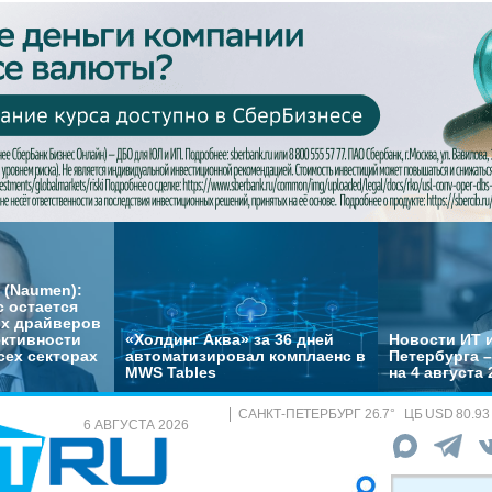
 (Naumen):
с остается
их драйверов
ктивности
«Холдинг Аква» за 36 дней
Новости ИТ и
сех секторах
автоматизировал комплаенс в
Петербурга 
MWS Tables
на 4 августа 
САНКТ-ПЕТЕРБУРГ
26.7
°
ЦБ
USD 80.93
6 АВГУСТА 2026