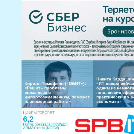
Никита Кардашин
Кирилл Тимофеев («ОБИТ»):
«ИТ-сфера сейча
«Решить проблемы,
одним из немног
связанные с
повышения эффе
импортозамещением, поможет
практически во в
планомерная работа»
экономики»
ЦИФРЫ ГОВОРЯТ
6,2
Гбит/с показала InfoWatch
ARMA Стена (NGFW)