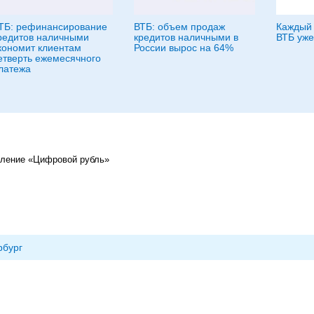
ТБ: рефинансирование
ВТБ: объем продаж
Каждый 
редитов наличными
кредитов наличными в
ВТБ уже
кономит клиентам
России вырос на 64%
етверть ежемесячного
латежа
авление «Цифровой рубль»
рбург