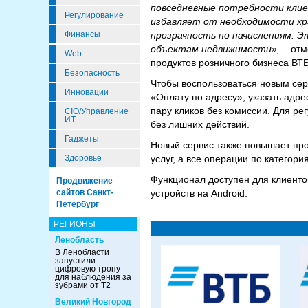
повседневные потребности клиен
Регулирование
избавляет от необходимости хр
прозрачность по начислениям. Э
Финансы
объектам недвижимости»,
– отм
Web
продуктов розничного бизнеса ВТБ
Безопасность
Чтобы воспользоваться новым сер
Инновации
«Оплату по адресу», указать адре
пару кликов без комиссии. Для р
CIO/Управление
ИТ
без лишних действий.
Гаджеты
Новый сервис также повышает про
услуг, а все операции по категор
Здоровье
Функционал доступен для клиентов
Продвижение
устройств на Android.
сайтов Санкт-
Петербург
РЕГИОНЫ
Ленобласть
В Ленобласти
запустили
цифровую тропу
для наблюдения за
зубрами от Т2
Великий Новгород