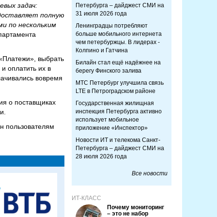
евых задач:
Петербурга – дайджест СМИ на
31 июля 2026 года
едоставляет полную
ми по нескольким
Ленинградцы потребляют
епартамента
больше мобильного интернета
чем петербуржцы. В лидерах -
Колпино и Гатчина
«Платежи», выбрать
Билайн стал ещё надёжнее на
 и оплатить их в
берегу Финского залива
лачивались вовремя
МТС Петербург улучшила связь
LTE в Петроградском районе
ия о поставщиках
Государственная жилищная
и.
инспекция Петербурга активно
использует мобильное
ен пользователям
приложение «Инспектор»
Новости ИТ и телекома Санкт-
Петербурга – дайджест СМИ на
28 июля 2026 года
Все новости
ИТ-КЛАСС
Почему мониторинг
– это не набор