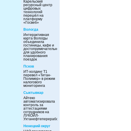
Карельский
ресурсный центр
цифровых
технологий
перешёл на
платформу
«Госвеб»
Вологда
Интерактивная
карта Вологды
объединила
гостиницы, кафе и
достопримечательности
для удобного
планирования
поездок
Псков
ИТ-холдинг Т1
перевел «Титан-
Полимер» в режим
налогового
мониторинга
Сыктывкар
Айтеко
автоматизировала
контроль за
аттестациями
сотрудников на
ЛУКОЙЛ-
Ухтанефтепереработка
Ненецкий округ