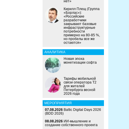
нет»
Кирилл Плещ (Группа
«Борлас»):
«Российские
разработчики
закрывают базовые
инфраструктурные
потребности
примерно на 80-85 %,
но пробелы все же
остаются»
АНАЛИТИКА
Новая эпоха
монетизации софта
Тарифы мобильной
связи оператора Т2
для жителей
Петербурга весной
2026 года
МЕРОПРИЯТИЯ
07.08.2026
Baltic Digital Days 2026
(BDD 2026)
08.08.2026
ИИ-мышление и
создание собственного проекта