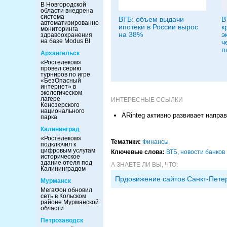
В Новгородской
области внедрена
система
ВТБ: объем выдачи
В
автоматизированного
ипотеки в России вырос
к
мониторинга
на 38%
э
здравоохранения
на базе Modus BI
ч
п
Архангельск
«Ростелеком»
провел серию
турниров по игре
«БезОпасный
интернет» в
экологическом
лагере
ИНТЕРЕСНЫЕ ССЫЛКИ
Кенозерского
национального
ARinteg активно развивает напр
парка
Калининград
«Ростелеком»
Тематики:
Финансы
подключил к
цифровым услугам
Ключевые слова:
ВТБ
,
новости банков
историческое
здание отеля под
А ЗНАЕТЕ ЛИ ВЫ, ЧТО:
Калининградом
Прдовижение сайтов Санкт-Пете
Мурманск
МегаФон обновил
сеть в Кольском
районе Мурманской
области
Петрозаводск