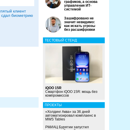
графиков, а основа
управления ИТ-
системой
пятый клиент
 сдал биометрию
Зашифровано не
значит невидимо:
как искать угрозы
без расшифровки
ТЕСТОВЫЙ СТЕНД
iQOO 15R
Смартфон iQOO 15R: мощь без
компромиссов
ПРОЕКТЫ
«Холдинг Аква» за 36 дней
автоматизировал комплаенс в
MWS Tables
РМИАЦ Бурятии запустил