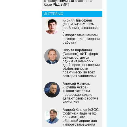
отказоустойчивый кластер на
базе РЕД ВИРТ
ИНТЕРВЬЮ
Кирилл Тимофеев
(«ОБИТ»): «Решить
проблемы, связанные
с
импортозамещением,
поможет планомерная
работа»
Никита Кардашин
(Naumen): «ИТ-сфера
сейчас остается
одним из немногих
драйверов повышения
эффективности
практически во всех
секторах экономики»
Алексей Наумов,
«Группа Астра»:
«Наши эксперты
профессионально
делают свою работу в
части PR»
Андрей Козлов («ЭОС
Софт»): «Надо четко
понимать, что
обратной дороги для
импортозамещения