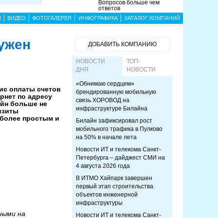
Вопросов больше чем
ответов
Ы
ВИДЕО
ФОТОГАЛЕРЕЯ
ИНФОГРАФИКА
КАТАЛОГ КОМПАНИЙ
ужен
ДОБАВИТЬ КОМПАНИЮ
НОВОСТИ
ТОП-
ДНЯ
НОВОСТИ
«Обнимаю сердцем»
ис оплаты счетов
брендированную мобильную
рнет по адресу
связь ХОРОВОД на
йн больше не
инфраструктуре Билайна
изиты
 более простым и
Билайн зафиксировал рост
мобильного трафика в Пулково
на 50% в начале лета
Новости ИТ и телекома Санкт-
Петербурга – дайджест СМИ на
4 августа 2026 года
В ИТМО Хайпарк завершен
первый этап строительства
объектов инженерной
инфраструктуры
ными на
Новости ИТ и телекома Санкт-