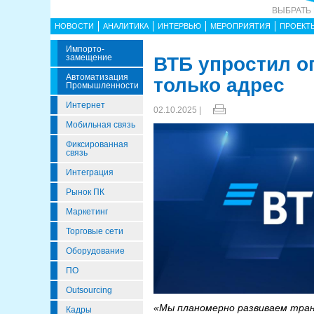
ВЫБРАТЬ
НОВОСТИ
АНАЛИТИКА
ИНТЕРВЬЮ
МЕРОПРИЯТИЯ
ПРОЕКТ
Импорто­
Замещение
ВТБ упростил о
Автоматизация
только адрес
Промышленности
Интернет
02.10.2025 |
Мобильная связь
Фиксированная
связь
Интеграция
Рынок ПК
Маркетинг
Торговые сети
Оборудование
ПО
Outsourcing
«Мы планомерно развиваем тран
Кадры