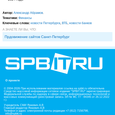
Автор:
Александр Абрамов
.
Тематики:
Финансы
Ключевые слова:
новости Петербурга
,
ВТБ
,
новости банков
А ЗНАЕТЕ ЛИ ВЫ, ЧТО:
Прдовижение сайтов Санкт-Петербург
О проекте
© 2004-2026 При использовании материалов ссылка на spbit.ru обязательна
Средство массовой информации сетевое издание "SPBIT.RU" зарегистрировано
Федеральной службы по надзору в сфере связи, информационных технологий и
массовых коммуникаций (реестровая запись ЭЛ № ФС 77 - 84345 от 26.12.2022
г.).
Учредитель СМИ Янкевич А.В
Главный редактор Янкевич А.В
Телефон и адрес электронной почты редакции +7 (812) 7156798,
info@spbit.ru