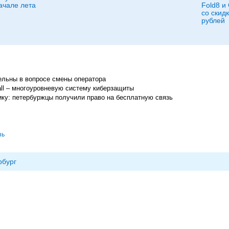
ачале лета
Fold8 и
со скид
рублей
льны в вопросе смены оператора
all – многоуровневую систему киберзащиты
ку: петербуржцы получили право на бесплатную связь
зь
рбург