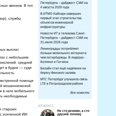
Петербурга – дайджест СМИ на
ных звонков. В топ
4 августа 2026 года
В ИТМО Хайпарк завершен
зор), службы
первый этап строительства
объектов инженерной
инфраструктуры
Новости ИТ и телекома Санкт-
Петербурга – дайджест СМИ на
31 июля 2026 года
Ленинградцы потребляют
ных выплат.
больше мобильного интернета
тах с небольшим
чем петербуржцы. В лидерах -
Колпино и Гатчина
околений: средний
дят в будни — судя
Билайн стал ещё надёжнее на
ельность.
берегу Финского залива
МТС Петербург улучшила связь
экстренной помощи
LTE в Петроградском районе
гой мошеннической
и в чате мобильного
Все новости
ять необходимые
ИТ-КЛАСС
но старших
Не сто резюме, а сто
с усиленной ИИ-
друзей: почему