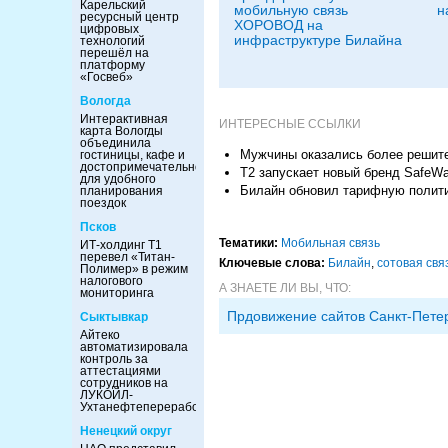
Карельский
мобильную связь
н
ресурсный центр
ХОРОВОД на
цифровых
инфраструктуре Билайна
технологий
перешёл на
платформу
«Госвеб»
Вологда
Интерактивная
ИНТЕРЕСНЫЕ ССЫЛКИ
карта Вологды
объединила
Мужчины оказались более решите
гостиницы, кафе и
достопримечательности
Т2 запускает новый бренд SafeW
для удобного
Билайн обновил тарифную полити
планирования
поездок
Псков
Тематики:
Мобильная связь
ИТ-холдинг Т1
перевел «Титан-
Ключевые слова:
Билайн
,
сотовая свя
Полимер» в режим
налогового
А ЗНАЕТЕ ЛИ ВЫ, ЧТО:
мониторинга
Прдовижение сайтов Санкт-Пете
Сыктывкар
Айтеко
автоматизировала
контроль за
аттестациями
сотрудников на
ЛУКОЙЛ-
Ухтанефтепереработка
Ненецкий округ