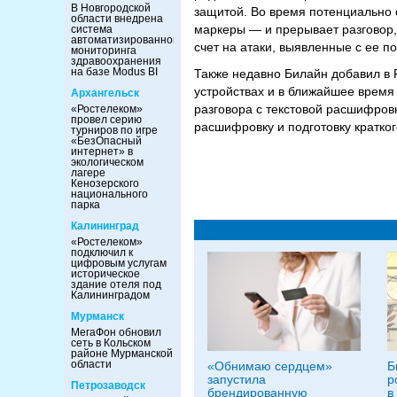
В Новгородской
защитой. Во время потенциально 
области внедрена
маркеры — и прерывает разговор,
система
автоматизированного
счет на атаки, выявленные с ее п
мониторинга
здравоохранения
на базе Modus BI
Также недавно Билайн добавил в 
устройствах и в ближайшее время
Архангельск
разговора с текстовой расшифровк
«Ростелеком»
провел серию
расшифровку и подготовку кратко
турниров по игре
«БезОпасный
интернет» в
экологическом
лагере
Кенозерского
национального
парка
Калининград
«Ростелеком»
подключил к
цифровым услугам
историческое
здание отеля под
Калининградом
Мурманск
МегаФон обновил
сеть в Кольском
районе Мурманской
области
«Обнимаю сердцем»
Б
запустила
р
Петрозаводск
брендированную
в