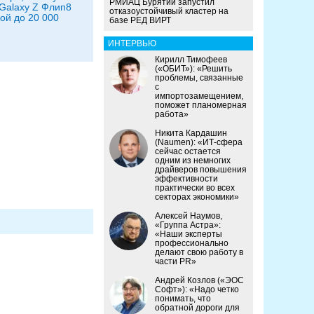
РМИАЦ Бурятии запустил
 Galaxy Z Флип8
отказоустойчивый кластер на
кой до 20 000
базе РЕД ВИРТ
ИНТЕРВЬЮ
Кирилл Тимофеев
(«ОБИТ»): «Решить
проблемы, связанные
с
импортозамещением,
поможет планомерная
работа»
Никита Кардашин
(Naumen): «ИТ-сфера
сейчас остается
одним из немногих
драйверов повышения
эффективности
практически во всех
секторах экономики»
Алексей Наумов,
«Группа Астра»:
«Наши эксперты
профессионально
делают свою работу в
части PR»
Андрей Козлов («ЭОС
Софт»): «Надо четко
понимать, что
обратной дороги для