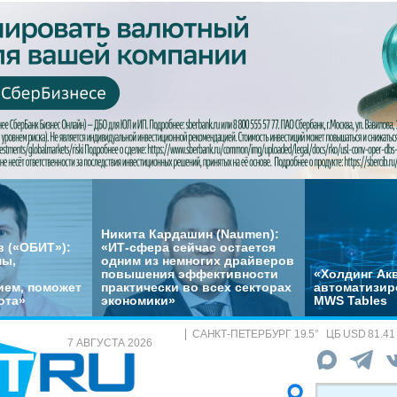
Никита Кардашин (Naumen):
 («ОБИТ»):
«ИТ-сфера сейчас остается
мы,
одним из немногих драйверов
повышения эффективности
«Холдинг Акв
ем, поможет
практически во всех секторах
автоматизир
ота»
экономики»
MWS Tables
САНКТ-ПЕТЕРБУРГ
19.5
°
ЦБ
USD 81.41
7 АВГУСТА 2026