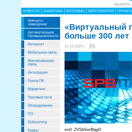
ВЫБРАТЬ
НОВОСТИ
АНАЛИТИКА
ИНТЕРВЬЮ
МЕРОПРИЯТИЯ
ПРОЕКТ
Импорто­
Замещение
«Виртуальный 
Автоматизация
больше 300 лет
Промышленности
Интернет
15.10.2025 |
Мобильная связь
Фиксированная
связь
Интеграция
Рынок ПК
Маркетинг
Торговые сети
Оборудование
ПО
Outsourcing
erid: 2VSb5wrBqgD
Кадры