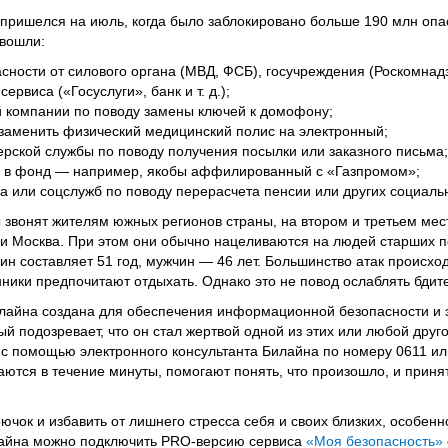
пришелся на июль, когда было заблокировано больше 190 млн опас
вошли:
сности от силового органа (МВД, ФСБ), госучреждения (Роскомнад
ервиса («Госуслуги», банк и т. д.);
 компании по поводу замены ключей к домофону;
 заменить физический медицинский полис на электронный;
ьерской службы по поводу получения посылки или заказного письма;
ь в фонд — например, якобы аффилированный с «Газпромом»;
а или соцслужб по поводу перерасчета пенсии или других социаль
звонят жителям южных регионов страны, на втором и третьем мес
и Москва. При этом они обычно нацеливаются на людей старших п
н составляет 51 год, мужчин — 46 лет. Большинство атак происхо
ники предпочитают отдыхать. Однако это не повод ослаблять бдит
айна создана для обеспечения информационной безопасности и 
ый подозревает, что он стал жертвой одной из этих или любой дру
й с помощью электронного консультанта Билайна по номеру 0611 ил
ются в течение минуты, помогают понять, что произошло, и прин
рючок и избавить от лишнего стресса себя и своих близких, особен
лайна можно подключить PRO-версию сервиса
«Моя безопасность»