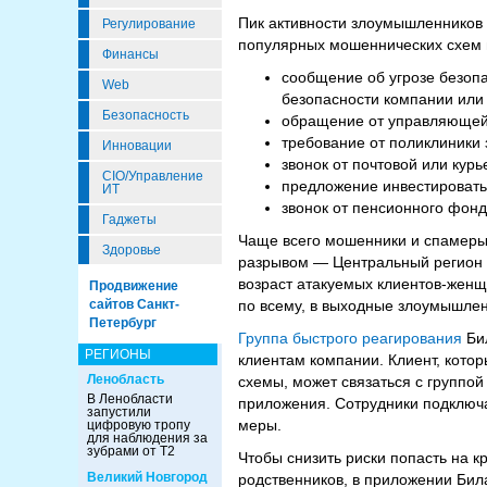
Пик активности злоумышленников 
Регулирование
популярных мошеннических схем 
Финансы
сообщение об угрозе безопа
Web
безопасности компании или с
Безопасность
обращение от управляющей
требование от поликлиники
Инновации
звонок от почтовой или кур
CIO/Управление
предложение инвестироват
ИТ
звонок от пенсионного фонд
Гаджеты
Чаще всего мошенники и спамеры 
Здоровье
разрывом — Центральный регион 
возраст атакуемых клиентов-женщи
Продвижение
сайтов Санкт-
по всему, в выходные злоумышлен
Петербург
Группа быстрого реагирования
Бил
РЕГИОНЫ
клиентам компании. Клиент, котор
Ленобласть
схемы, может связаться с группо
В Ленобласти
приложения. Сотрудники подключа
запустили
меры.
цифровую тропу
для наблюдения за
зубрами от Т2
Чтобы снизить риски попасть на к
Великий Новгород
родственников, в приложении Би