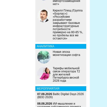
импортозамещения
нет»
Кирилл Плещ (Группа
«Борлас»):
«Российские
разработчики
закрывают базовые
инфраструктурные
потребности
примерно на 80-85 %,
но пробелы все же
остаются»
АНАЛИТИКА
Новая эпоха
монетизации софта
Тарифы мобильной
связи оператора Т2
для жителей
Петербурга весной
2026 года
МЕРОПРИЯТИЯ
07.08.2026
Baltic Digital Days 2026
(BDD 2026)
08.08.2026
ИИ-мышление и
создание собственного проекта