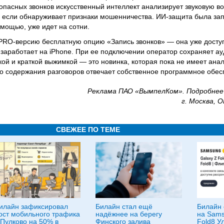
опасных звонков искусственный интеллект анализирует звуковую в
 если обнаруживает признаки мошенничества. ИИ-защита была зап
омощью, уже идет на сотни.
PRO-версию бесплатную опцию «Запись звонков» — она уже доступ
 заработает на iPhone. При ее подключении оператор сохраняет ау
ой и краткой выжимкой — это новинка, которая пока не имеет анал
го содержания разговоров отвечает собственное программное обе
Реклама ПАО «ВымпелКом». Подробнее
г. Москва, 
СВЕЖЕЕ ПО ТЕМЕ
илайн зафиксировал
Билайн стал ещё
Билайн 
ост мобильного трафика
надёжнее на берегу
на Sams
 Пулково на 50% в
Финского залива
Fold8 Ул