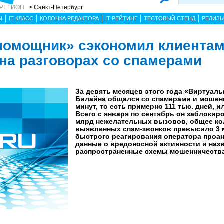
 РЕГИОН
> Санкт-Петербург
Ы
IT КЛАСС
КОЛОНКА РЕДАКТОРА
IT РЕЙТИНГ
ТЕСТОВЫЙ СТЕНД
РЕЛИЗ
помощник» сэкономил клиентам
 на разговорах со спамерами
За девять месяцев этого года «Виртуал
Билайна общался со спамерами и мошен
минут, то есть примерно 111 тыс. дней, и
Всего с января по сентябрь он заблокиро
млрд нежелательных вызовов, общее ко
выявленных спам-звонков превысило 3 
быстрого реагирования оператора проа
данные о вредоносной активности и наз
распространенные схемы мошенничества