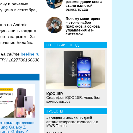
рекомендации снова
олну и речевые
стали валютой
ущена в сентябре,
рынка труда
Почему мониторинг
– это не набор
на на Android-
графиков, а основа
диозапись каждого
управления ИТ-
системой
огов на рынке. За
спечение Билайна.
ТЕСТОВЫЙ СТЕНД
 на сайте
beeline.ru
ОГРН 1027700166636
iQOO 15R
Смартфон iQOO 15R: мощь без
компромиссов
ПРОЕКТЫ
«Холдинг Аква» за 36 дней
автоматизировал комплаенс в
открыл предзаказ
MWS Tables
ung Galaxy Z
ьтра, Galaxy Z