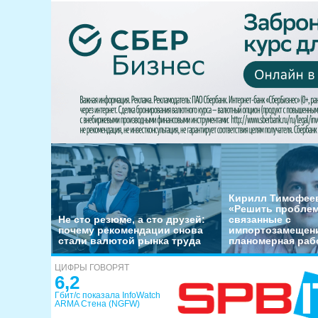
Кирилл Тимофеев
«Решить пробле
Не сто резюме, а сто друзей:
связанные с
почему рекомендации снова
импортозамещени
стали валютой рынка труда
планомерная раб
ЦИФРЫ ГОВОРЯТ
6,2
Гбит/с показала InfoWatch
ARMA Стена (NGFW)