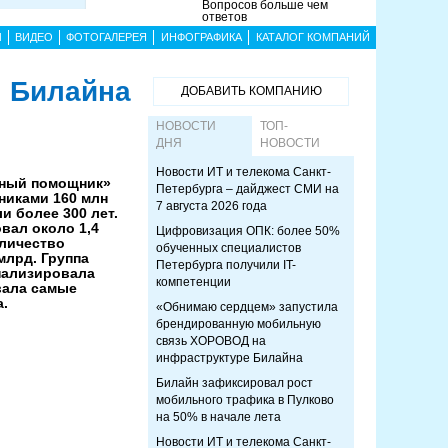
Вопросов больше чем
ответов
Ы
ВИДЕО
ФОТОГАЛЕРЕЯ
ИНФОГРАФИКА
КАТАЛОГ КОМПАНИЙ
 Билайна
ДОБАВИТЬ КОМПАНИЮ
НОВОСТИ
ТОП-
ДНЯ
НОВОСТИ
Новости ИТ и телекома Санкт-
ьный помощник»
Петербурга – дайджест СМИ на
никами 160 млн
7 августа 2026 года
ли более 300 лет.
вал около 1,4
Цифровизация ОПК: более 50%
личество
обученных специалистов
млрд. Группа
Петербурга получили IT-
нализировала
компетенции
вала самые
.
«Обнимаю сердцем» запустила
брендированную мобильную
связь ХОРОВОД на
инфраструктуре Билайна
Билайн зафиксировал рост
мобильного трафика в Пулково
на 50% в начале лета
Новости ИТ и телекома Санкт-