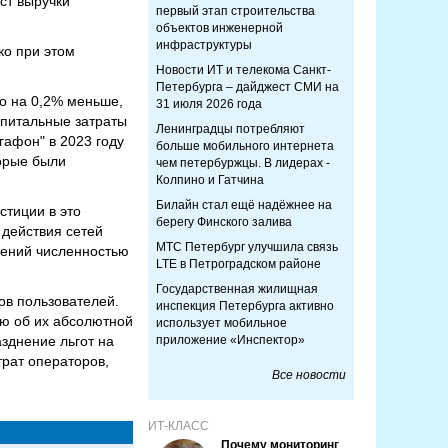
ст выручки
первый этап строительства
объектов инженерной
инфраструктуры
ко при этом
Новости ИТ и телекома Санкт-
Петербурга – дайджест СМИ на
то на 0,2% меньше,
31 июля 2026 года
капитальные затраты
Ленинградцы потребляют
гафон" в 2023 году
больше мобильного интернета
торые были
чем петербуржцы. В лидерах -
Колпино и Гатчина
Билайн стал ещё надёжнее на
стиции в это
берегу Финского залива
 действия сетей
МТС Петербург улучшила связь
лений численностью
LTE в Петроградском районе
Государственная жилищная
ов пользователей.
инспекция Петербурга активно
ю об их абсолютной
использует мобильное
зднение льгот на
приложение «Инспектор»
трат операторов,
Все новости
ИТ-КЛАСС
Почему мониторинг