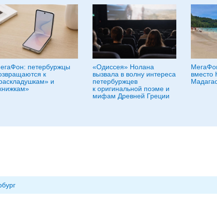
егаФон: петербуржцы
«Одиссея» Нолана
МегаФон
озвращаются к
вызвала в волну интереса
вместо 
раскладушкам» и
петербуржцев
Мадагас
книжкам»
к оригинальной поэме и
мифам Древней Греции
рбург