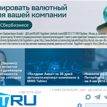
 (Naumen):
с остается
их драйверов
ктивности
«Холдинг Аква» за 36 дней
Новости ИТ и
сех секторах
автоматизировал комплаенс в
Петербурга 
MWS Tables
на 4 августа 
САНКТ-ПЕТЕРБУРГ
18.9
°
ЦБ
USD 81.41
7 АВГУСТА 2026