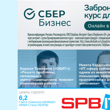
Никита Кардашин
Кирилл Тимофеев («ОБИТ»):
«ИТ-сфера сейча
«Решить проблемы,
одним из немног
связанные с
повышения эффе
импортозамещением, поможет
практически во в
планомерная работа»
экономики»
ЦИФРЫ ГОВОРЯТ
6,2
Гбит/с показала InfoWatch
ARMA Стена (NGFW)