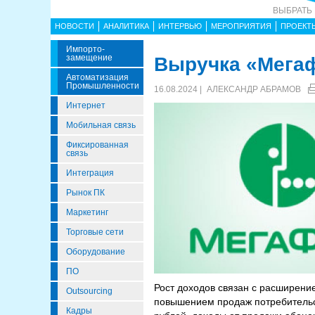
ВЫБРАТЬ
НОВОСТИ
АНАЛИТИКА
ИНТЕРВЬЮ
МЕРОПРИЯТИЯ
ПРОЕКТ
Импорто­
Замещение
Выручка «Мегаф
Автоматизация
Промышленности
16.08.2024 |
АЛЕКСАНДР АБРАМОВ
Интернет
Мобильная связь
Фиксированная
связь
Интеграция
Рынок ПК
Маркетинг
Торговые сети
Оборудование
ПО
Рост доходов связан с расширени
Outsourcing
повышением продаж потребительск
Кадры