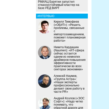
РМИАЦ Бурятии запустил
отказоустойчивый кластер на
базе РЕД ВИРТ
ИНТЕРВЬЮ
Кирилл Тимофеев
(«ОБИТ»): «Решить
проблемы, связанные
с
импортозамещением,
поможет планомерная
работа»
Никита Кардашин
(Naumen): «ИТ-сфера
сейчас остается
одним из немногих
драйверов повышения
эффективности
практически во всех
секторах экономики»
Алексей Наумов,
«Группа Астра»:
«Наши эксперты
профессионально
делают свою работу в
части PR»
Андрей Козлов («ЭОС
Софт»): «Надо четко
понимать, что
обратной дороги для