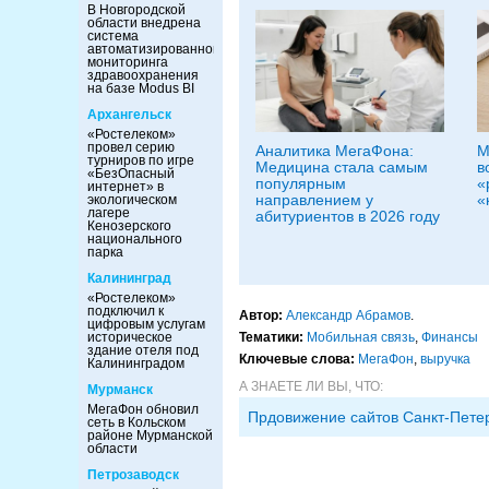
В Новгородской
области внедрена
система
автоматизированного
мониторинга
здравоохранения
на базе Modus BI
Архангельск
«Ростелеком»
провел серию
Аналитика МегаФона:
М
турниров по игре
Медицина стала самым
в
«БезОпасный
популярным
«
интернет» в
направлением у
«
экологическом
лагере
абитуриентов в 2026 году
Кенозерского
национального
парка
Калининград
«Ростелеком»
подключил к
Автор:
Александр Абрамов
.
цифровым услугам
Тематики:
Мобильная связь
,
Финансы
историческое
здание отеля под
Ключевые слова:
МегаФон
,
выручка
Калининградом
А ЗНАЕТЕ ЛИ ВЫ, ЧТО:
Мурманск
МегаФон обновил
Прдовижение сайтов Санкт-Пете
сеть в Кольском
районе Мурманской
области
Петрозаводск