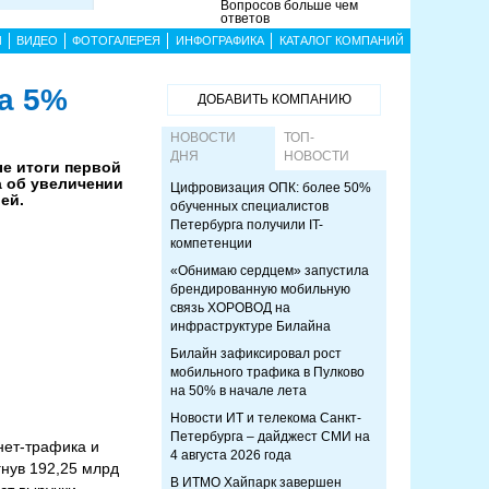
Вопросов больше чем
ответов
Ы
ВИДЕО
ФОТОГАЛЕРЕЯ
ИНФОГРАФИКА
КАТАЛОГ КОМПАНИЙ
а 5%
ДОБАВИТЬ КОМПАНИЮ
НОВОСТИ
ТОП-
ДНЯ
НОВОСТИ
е итоги первой
 об увеличении
Цифровизация ОПК: более 50%
ей.
обученных специалистов
Петербурга получили IT-
компетенции
«Обнимаю сердцем» запустила
брендированную мобильную
связь ХОРОВОД на
инфраструктуре Билайна
Билайн зафиксировал рост
мобильного трафика в Пулково
на 50% в начале лета
Новости ИТ и телекома Санкт-
Петербурга – дайджест СМИ на
нет-трафика и
4 августа 2026 года
нув 192,25 млрд
В ИТМО Хайпарк завершен