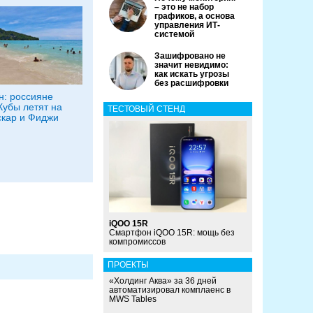
– это не набор
графиков, а основа
управления ИТ-
системой
Зашифровано не
значит невидимо:
как искать угрозы
без расшифровки
: россияне
Кубы летят на
ТЕСТОВЫЙ СТЕНД
кар и Фиджи
iQOO 15R
Смартфон iQOO 15R: мощь без
компромиссов
ПРОЕКТЫ
«Холдинг Аква» за 36 дней
автоматизировал комплаенс в
MWS Tables