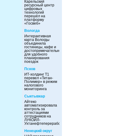
Карельский
ресурсный центр
цифровых
технологий
перешёл на
платформу
«Госвеб»
Вологда
Интерактивная
карта Вологды
объединила
гостиницы, кафе и
достопримечательности
для удобного
планирования
поездок
Псков
ИТ-холдинг Т1
перевел «Титан-
Полимер» в режим
налогового
мониторинга
Сыктывкар
Айтеко
автоматизировала
контроль за
аттестациями
сотрудников на
ЛУКОЙЛ-
Ухтанефтепереработка
Ненецкий округ