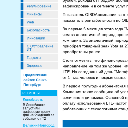
рублей, доходы от продажи абонен
зафиксирован и в сегменте услуг 
Регулирование
Показатель OIBDA компании за от
Финансы
показатель рентабельности по OI
Web
За первые 6 месяцев этого года "
Безопасность
чем за аналогичный период прошло
Инновации
компании. За аналогичный период 
приобрел товарный знак Yota за 2
CIO/Управление
ИТ
приобретены ранее.
Гаджеты
Стоит отметить, что финансирован
направление на том же уровне, чт
Здоровье
LTE. На сегодняшний день "Мегаф
Продвижение
от 1 тыс. человек и покрыл свыше
сайтов Санкт-
Петербург
В первом полугодии абонентская 
Компания также сообщила об уве
РЕГИОНЫ
величине и динамике. Основной п
Ленобласть
оплату использования LTE-частот 
В Ленобласти
запустили
работающих с технологиями станд
цифровую тропу
для наблюдения за
зубрами от Т2
Великий Новгород