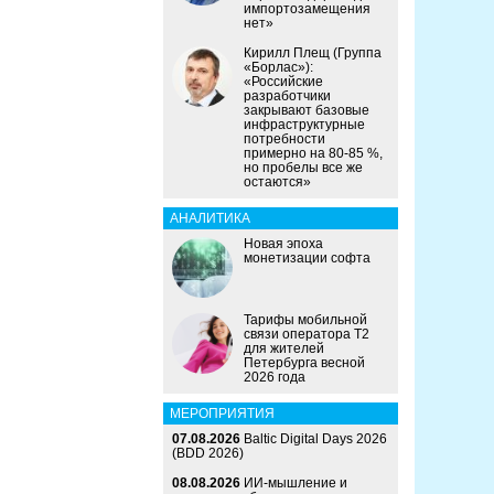
импортозамещения
нет»
Кирилл Плещ (Группа
«Борлас»):
«Российские
разработчики
закрывают базовые
инфраструктурные
потребности
примерно на 80-85 %,
но пробелы все же
остаются»
АНАЛИТИКА
Новая эпоха
монетизации софта
Тарифы мобильной
связи оператора Т2
для жителей
Петербурга весной
2026 года
МЕРОПРИЯТИЯ
07.08.2026
Baltic Digital Days 2026
(BDD 2026)
08.08.2026
ИИ-мышление и