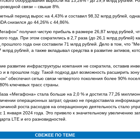
тского оборудования выросли на 13,26% - до 29,9 млрд рублей. Ро
проводной связи – свыше 8%.
четный период вырос на 4,43% и составил 98,32 млрд рублей, одна
BDA снизился до 44,26% с 44,86%.
Мегафон" получил чистую прибыль в размере 26,87 млрд рублей, ч
го года. При этом сократились в 2,7 раза (до 26,1 млрд рублей) 
прошлого года они составили 71 млрд рублей. Дело в том, что "Ме
7 млрд рублей, а также вкладывал средства в развитие активов, ко
ие развитие инфраструктуры компания не сократила, оставив инве
о и в прошлом году. Такой подход дал возможность расширить зону
он" обеспечил сетью связи четвертого поколения более 90% посе
 80% ключевых трасс страны.
база «Мегафона» стала больше на 2,0 % и достигла 77,26 миллион
личении операционных затрат, однако не предоставила информаци
ричиной роста расходов на операционную деятельность стало упра
с 1 января 2024 года. Это привело к значительному увеличению за
арта LTE и его разновидностей.
СВЕЖЕЕ ПО ТЕМЕ