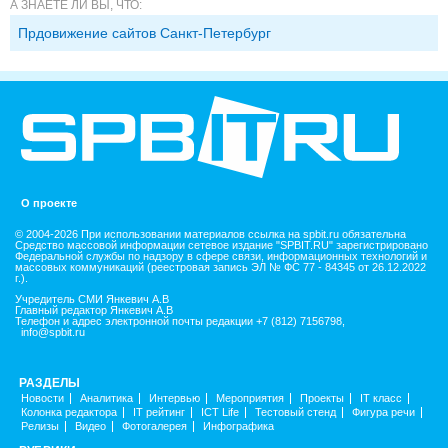
А ЗНАЕТЕ ЛИ ВЫ, ЧТО:
Прдовижение сайтов Санкт-Петербург
О проекте
© 2004-2026 При использовании материалов ссылка на spbit.ru обязательна
Средство массовой информации сетевое издание "SPBIT.RU" зарегистрировано
Федеральной службы по надзору в сфере связи, информационных технологий и
массовых коммуникаций (реестровая запись ЭЛ № ФС 77 - 84345 от 26.12.2022
г.).
Учредитель СМИ Янкевич А.В
Главный редактор Янкевич А.В
Телефон и адрес электронной почты редакции +7 (812) 7156798,
info@spbit.ru
РАЗДЕЛЫ
Новости
Аналитика
Интервью
Мероприятия
Проекты
IT класс
Колонка редактора
IT рейтинг
ICT Life
Тестовый стенд
Фигура речи
Релизы
Видео
Фотогалерея
Инфографика