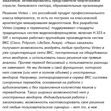
заказчиков: активизировались представители нефтегазовой
отрасли, банковского сектора, образовательные организации.
Решение Vinteo – это российский продукт профессионального
класса telepresence, то есть он построен на классической
архитектуре микширования видеопотоков. Все разработки
Vinteo (сервер и терминалы) поддерживают стандарты
традиционных систем видеоконференцсвязи, включая H.323 и
SIP, с которыми работают крупнейшие производители систем
ВКС (Cisco, Polycom, LifeSize, Avaya).
«Наши заказчики
получают возможность внедрять любые продукты Vinteo в
уже существующие сети ВКС, построенные на оборудовании
этих вендоров, и использовать наши решения как прямые
аналоги. Причем переход бесшовный и пользователи разницы
не замечают. Но мы делаем и свой функционал, которого
нет совсем (или нет в полном объеме) у иностранных
вендоров. Например, интегрированная в сервер ВКС система
синхронных переводов, основанная на работе с
аудиоканалами и без ограничения количества языков и
переводчиков. Таких широких возможностей нет у
иностранных вендоров. Индивидуальная работа с
заказчиками, возможность кастомизировать свое решение
под любые пользовательские сценарии – вот то, в чем