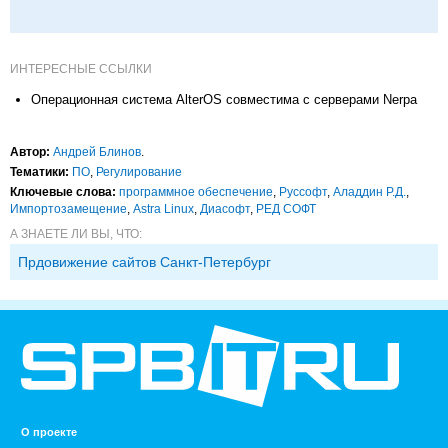
ИНТЕРЕСНЫЕ ССЫЛКИ
Операционная система AlterOS совместима с серверами Nerpa
Автор:
Андрей Блинов
.
Тематики:
ПО
,
Регулирование
Ключевые слова:
программное обеспечение
,
Руссофт
,
Аладдин Р.Д.
,
Импорто­замещение
,
Astra Linux
,
Диасофт
,
РЕД СОФТ
А ЗНАЕТЕ ЛИ ВЫ, ЧТО:
Прдовижение сайтов Санкт-Петербург
О проекте