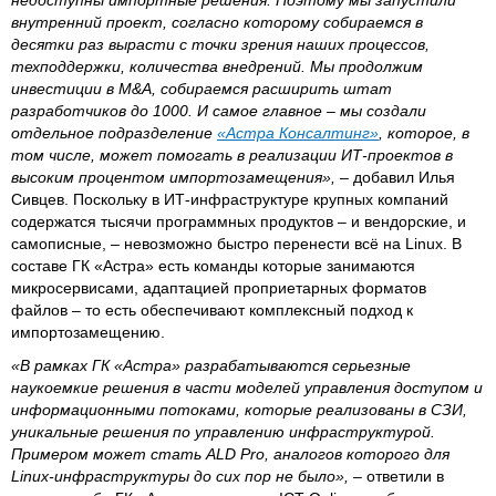
внутренний проект, согласно которому собираемся в
десятки раз вырасти с точки зрения наших процессов,
техподдержки, количества внедрений. Мы продолжим
инвестиции в
M&A,
собираемся расширить штат
разработчиков до 1000. И самое главное – мы создали
отдельное подразделение
«Астра Консалтинг»
, которое, в
том числе, может помогать в реализации ИТ-проектов в
высоким процентом импортозамещения»,
– добавил Илья
Сивцев. Поскольку в ИТ-инфраструктуре крупных компаний
содержатся тысячи программных продуктов – и вендорские, и
самописные, – невозможно быстро перенести всё на Linux. В
составе ГК «Астра» есть команды которые занимаются
микросервисами, адаптацией проприетарных форматов
файлов – то есть обеспечивают комплексный подход к
импортозамещению.
«В рамках ГК «Астра» разрабатываются серьезные
наукоемкие решения в части моделей управления доступом и
информационными потоками, которые реализованы в СЗИ,
уникальные решения по управлению инфраструктурой.
Примером может стать ALD Pro, аналогов которого для
Linux-инфраструктуры до сих пор не было»,
– ответили в