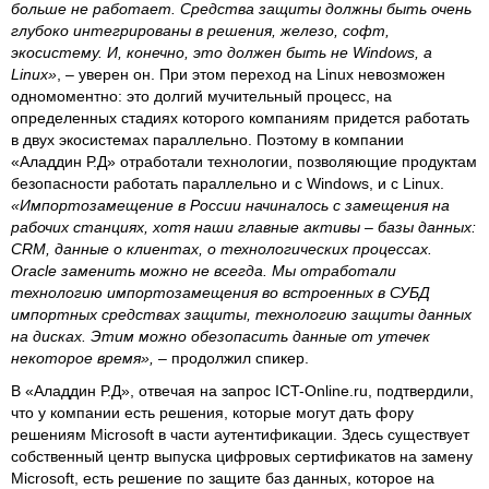
больше не работает. Средства защиты должны быть очень
глубоко интегрированы в решения, железо, софт,
экосистему. И, конечно, это должен быть не
Windows,
а
Linux
»
, – уверен он. При этом переход на Linux невозможен
одномоментно: это долгий мучительный процесс, на
определенных стадиях которого компаниям придется работать
в двух экосистемах параллельно. Поэтому в компании
«Аладдин Р.Д» отработали технологии, позволяющие продуктам
безопасности работать параллельно и с Windows, и с Linux.
«Импортозамещение в России начиналось с замещения на
рабочих станциях, хотя наши главные активы – базы данных:
CRM,
данные о клиентах, о технологических процессах.
Oracle
заменить можно не всегда. Мы отработали
технологию импортозамещения во встроенных в СУБД
импортных средствах защиты, технологию защиты данных
на дисках. Этим можно обезопасить данные от утечек
некоторое время»,
– продолжил спикер.
В «Аладдин Р.Д», отвечая на запрос ICT-Online.ru, подтвердили,
что у компании есть решения, которые могут дать фору
решениям Microsoft в части аутентификации. Здесь существует
собственный центр выпуска цифровых сертификатов на замену
Microsoft, есть решение по защите баз данных, которое на