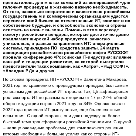
превратилось для многих компаний из совершаемой «для
галочки» процедуры в жизненно важную необходимость.
От того, насколько оперативно и качественно российским
государственным и коммерческим организациям удастся
перевести свой бизнес на отечественные ИТ, зависит и их
собственное будущее, и способность экономики страны
ответить на новые вызовы. Помочь в этом переходе
помогут российские вендоры, которые достаточно давно
предлагают широкий набор продуктов, зачастую
уникальных, в разных направлениях ИТ: операционные
системы, прикладное ПО, средства защиты. 24 марта
ассоциация разработчиков российского софта РУССОФТ
провела конференцию «Российская IT-индустрия: влияние
санкций и тенденции развития», на которой выступили
представители таких компаний, как «Астра», «РЕД СОФТ»,
«Аладдин Р.Д» и других.
По словам президента НП «РУССОФТ» Валентина Макарова,
2021 год, по сравнению с предыдущим периодом, был самым
успешным для российской ИТ-отрасли. Так, ЦБ зафиксировал
рост экспорта ИТ по разным категориям от 17 до 22%, общий
оборот индустрии вырос в 2021 году на 34%. Однако начало
2022 года принесло ИТ-рынку новые, еще более сложные
испытания. С одной стороны, они дают надежду на более
быстрый темп трансформации российской экономики. С другой
– налицо очевидные проблемы, для комплексного решения
которых необходимы большие усилия как со стороны ИТ-