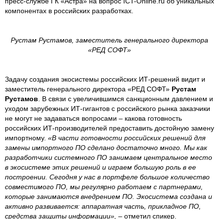
пресс-службе ГК «Астра» на вопрос ICT-Online.ru об уникальных
компонентах в российских разработках.
Рустам Рустамов, заместитель генерального директора
«РЕД СОФТ»
Задачу создания экосистемы российских ИТ-решений видит и
заместитель генерального директора «РЕД СОФТ»
Рустам
Рустамов
. В связи с увеличившимся санкционным давлением и
уходом зарубежных ИТ-гигантов с российского рынка заказчики
не могут не задаваться вопросами – какова готовность
российских ИТ-производителей предоставить достойную замену
импортному.
«В части готовности российских решений для
замены импортного ПО сделано достаточно много. Мы как
разработчики системного ПО занимаем центральное место
в экосистеме этих решений и играем большую роль в ее
построении. Сегодня у нас в портфеле большое количество
совместимого ПО, мы регулярно работаем с партнерами,
которые занимаются внедрением ПО. Экосистема создана и
активно развивается: аппаратная часть, прикладное ПО,
средства защиты информации»,
– отметил спикер.