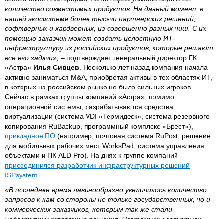
количество совместимых продуктов. На данный момент в
нашей экосистеме более тысячи партнерских решений,
софтверных и хардверных, из совершенно разных ниш. С их
помощью заказчик может создать целостную ИТ-
инфраструктуру из российских продуктов, которые решают
все его задачи»,
– подтверждает генеральный директор ГК
«Астра»
Илья Сивцев
. Несколько лет назад компания начала
активно заниматься M&A, приобретая активы в тех областях ИТ,
в которых на российском рынке не было сильных игроков.
Сейчас в рамках группы компаний «Астра», помимо
операционной системы, разрабатываются средства
виртуализации (система VDI «Термидеск», система резервного
копирования RuBackup, программный комплекс «Брест»),
прикладное ПО
(например, почтовая система RuPost, решение
для мобильных рабочих мест WorksPad, система управления
объектами и ПК ALD Pro). На днях к группе компаний
присоединился разработчик инфраструктурных решений
ISPsystem
.
«В последнее время лавинообразно увеличилось количество
запросов к нам со стороны не только государственных, но и
коммерческих заказчиков, которым так же стали
недоступны импортные решения. Поэтому мы запустили