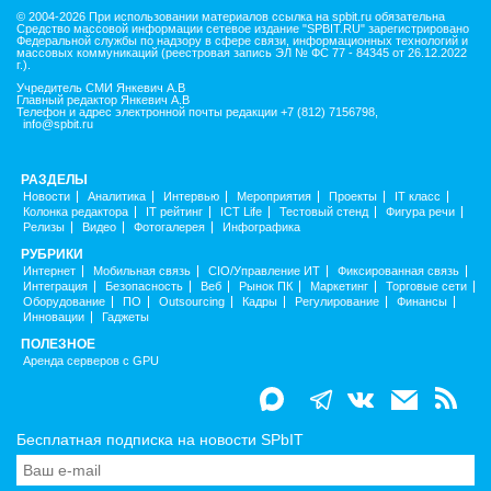
© 2004-2026 При использовании материалов ссылка на spbit.ru обязательна
Средство массовой информации сетевое издание "SPBIT.RU" зарегистрировано
Федеральной службы по надзору в сфере связи, информационных технологий и
массовых коммуникаций (реестровая запись ЭЛ № ФС 77 - 84345 от 26.12.2022
г.).
Учредитель СМИ Янкевич А.В
Главный редактор Янкевич А.В
Телефон и адрес электронной почты редакции +7 (812) 7156798,
info@spbit.ru
РАЗДЕЛЫ
Новости
Аналитика
Интервью
Мероприятия
Проекты
IT класс
Колонка редактора
IT рейтинг
ICT Life
Тестовый стенд
Фигура речи
Релизы
Видео
Фотогалерея
Инфографика
РУБРИКИ
Интернет
Мобильная связь
CIO/Управление ИТ
Фиксированная связь
Интеграция
Безопасность
Веб
Рынок ПК
Маркетинг
Торговые сети
Оборудование
ПО
Outsourcing
Кадры
Регулирование
Финансы
Инновации
Гаджеты
ПОЛЕЗНОЕ
Аренда серверов с GPU
Бесплатная подписка на новости SPbIT