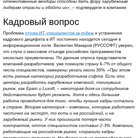
отечественные вендоры способны дать фору зарубежным
лидерам отрасли и обойти их»
, – подтвердили в компании.
Кадровый вопрос
Проблема
оттока ИТ-специалистов за рубеж
и устранения
кадрового децифита в ИТ постоянно находится сегодня в
информационном поле. Валентин Макаров (РУССОФТ) уверен,
что слухи о массовом отъезде российских программистов
несколько преувеличены. По данным опроса представители
компаний-разработчиков, уже покинули страну 6-7% от общего
числа специалистов, намерены уехать около 30%.
«При этом
есть разные категории разработчиков софта. Если это
центры разработки зарубежных компаний, покинувших
рынок, как
Epam
и
Luxoft,
– некоторая доля их сотрудников
действительно будут уезжать. Хотя и здесь большая
работа проводится для того, чтобы лучшие кадры остались
в стране. Вторая категория – компании, которые работают
частично на экспорт, то есть и на российский, и на
зарубежный рынки. У них произошла потеря части
контрактов, отток специалистов составил 2-3%. Компании,
работающие на российском рынке, сохранили кадры
практически полностью. Наиболее сильно пострадал рынок