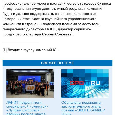
профессиональное жюри и наставничество от лидеров бизнеса
и госуправления вкупе дают отличный результат. Компания
будет и дальше поддерживать своих специалистов в их
намерении стать частью крупнейшего управленческого
комьюнити в стране», - поделился планами заместитель
генерального директора ГК ICL, директор сервисно-
продуктового кластера Сергей Соловьев.
[1] Входит в группу компаний ICL
СВЕЖЕЕ ПО ТЕМЕ
ЛАНИТ подвел итоги
Объявлены номинанты
специальной номинации
заключительного этапа
«Лучший цифровой
премии «ЭКОТЕХ-ЛИДЕР
двойник болида класса
2026»