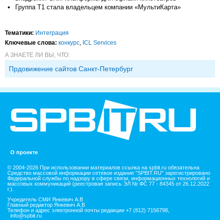
Группа Т1 стала владельцем компании «МультиКарта»
Тематики:
Интеграция
Ключевые слова:
конкурс
,
ICL Services
А ЗНАЕТЕ ЛИ ВЫ, ЧТО:
Прдовижение сайтов Санкт-Петербург
О проекте
© 2004-2026 При использовании материалов ссылка на spbit.ru обязательна
Средство массовой информации сетевое издание "SPBIT.RU" зарегистрировано
Федеральной службы по надзору в сфере связи, информационных технологий и
массовых коммуникаций (реестровая запись ЭЛ № ФС 77 - 84345 от 26.12.2022
г.).
Учредитель СМИ Янкевич А.В
Главный редактор Янкевич А.В
Телефон и адрес электронной почты редакции +7 (812) 7156798,
info@spbit.ru