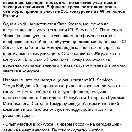
несколько месяцев, проходил, по мнению участников,
«суперинтенсивно». В финале трека, состоявшемся в
сентябре, приняли участие 251 конкурсант из 48 регионов
России.
Одним из финалистов стал Яков Кротов, менеджер по
предоставлению услуг компании ICL Services [1]. По мнению
Якова, решающую роль в успешном перфомансе сыграл
профессиональный опыт: «Будучи проджект-менеджером в ICL
Services и работая на международных проектах, я серьезно
прокачался в коммуникациях. Это составило 60% успеха на
конкурсе». В планах у Якова найти точку приложения в
пределах компании знаниям и навыкам, полученным в рамках
участия в конкурсе.
Напомним, что год назад еще один эксперт ICL Services –
Тимур Кайданный – продемонстрировал хорошие результаты в
конкурсе и стал победителем суперфинала, получив
наставничество от Президента Республики Татарстан Рустама
Минниханова. Сегодня Тимур руководит блоком инноваций в
компании и активно использует менеджерские навыки в
решении задач.
«Опыт участия в конкурсе «Лидеры России» на сегодняшний
день не имеет аналогов. Высококонкуретный отбор,