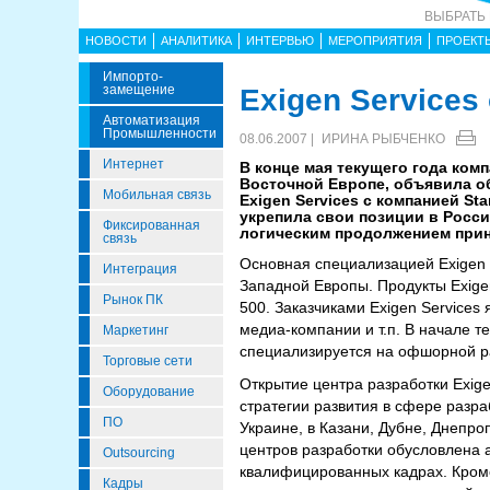
ВЫБРАТЬ
НОВОСТИ
АНАЛИТИКА
ИНТЕРВЬЮ
МЕРОПРИЯТИЯ
ПРОЕКТ
Импорто­
Замещение
Exigen Services
Автоматизация
Промышленности
08.06.2007 |
ИРИНА РЫБЧЕНКО
Интернет
В конце мая текущего года комп
Восточной Европе, объявила о
Мобильная связь
Exigen Services с компанией St
укрепила свои позиции в Росси
Фиксированная
логическим продолжением прин
связь
Основная специализацией Exigen S
Интеграция
Западной Европы. Продукты Exige
Рынок ПК
500. Заказчиками Exigen Services
медиа-компании и т.п. В начале т
Маркетинг
специализируется на офшорной р
Торговые сети
Открытие центра разработки Exig
Оборудование
стратегии развития в сфере разра
ПО
Украине, в Казани, Дубне, Днепро
центров разработки обусловлена 
Outsourcing
квалифицированных кадрах. Кроме
Кадры