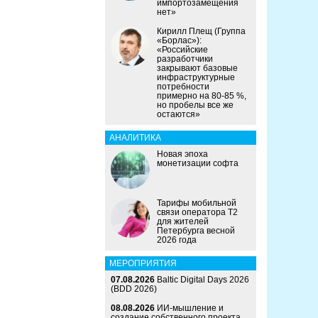
импортозамещения
нет»
Кирилл Плещ (Группа
«Борлас»):
«Российские
разработчики
закрывают базовые
инфраструктурные
потребности
примерно на 80-85 %,
но пробелы все же
остаются»
АНАЛИТИКА
Новая эпоха
монетизации софта
Тарифы мобильной
связи оператора Т2
для жителей
Петербурга весной
2026 года
МЕРОПРИЯТИЯ
07.08.2026
Baltic Digital Days 2026
(BDD 2026)
08.08.2026
ИИ-мышление и
создание собственного проекта