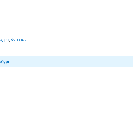
Кадры
,
Финансы
рбург