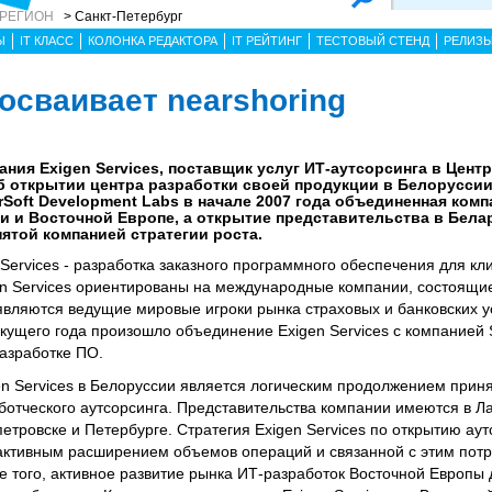
 РЕГИОН
> Санкт-Петербург
Ы
IT КЛАСС
КОЛОНКА РЕДАКТОРА
IT РЕЙТИНГ
ТЕСТОВЫЙ СТЕНД
РЕЛИЗ
 осваивает nearshoring
ания Exigen Services, поставщик услуг ИТ-аутсорсинга в Цент
б открытии центра разработки своей продукции в Белоруссии
arSoft Development Labs в начале 2007 года объединенная ком
и и Восточной Европе, а открытие представительства в Бела
ятой компанией стратегии роста.
ervices - разработка заказного программного обеспечения для кл
n Services ориентированы на международные компании, состоящие
 являются ведущие мировые игроки рынка страховых и банковских у
екущего года произошло объединение Exigen Services с компанией S
азработке ПО.
en Services в Белоруссии является логическим продолжением прин
ботческого аутсорсинга. Представительства компании имеются в Ла
петровске и Петербурге. Стратегия Exigen Services по открытию ау
активным расширением объемов операций и связанной с этим пот
 того, активное развитие рынка ИТ-разработок Восточной Европы 