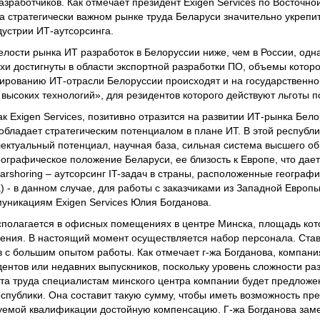
зработчиков. Как отмечает президент Exigen Services по Восточно
а стратегически важном рынке труда Беларуси значительно укрепи
дустрии ИТ-аутсорсинга.
елости рынка ИТ разработок в Белоруссии ниже, чем в России, одн
хи достигнуты в области экспортной разработки ПО, объемы котор
лированию ИТ-отрасли Белоруссии происходят и на государственно
 высоких технологий», для резидентов которого действуют льготы 
ак Exigen Services, позитивно отразится на развитии ИТ-рынка Бело
обладает стратегическим потенциалом в плане ИТ. В этой республ
ктуальный потенциал, научная база, сильная система высшего об
географическое положение Беларуси, ее близость к Европе, что дае
arshoring – аутсорсинг IT-задач в страны, расположенные географи
а) - в данном случае, для работы с заказчиками из Западной Европ
уникациям Exigen Services Юлия Богданова.
сполагается в офисных помещениях в центре Минска, площадь кот
ения. В настоящий момент осуществляется набор персонала. Став
с большим опытом работы. Как отмечает г-жа Богданова, компан
дентов или недавних выпускников, поскольку уровень сложности р
ата труда специалистам минского центра компании будет предложен
спублики. Она составит такую сумму, чтобы иметь возможность пр
емой квалификации достойную компенсацию. Г-жа Богданова заме