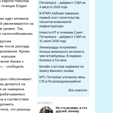
й Европе Николай
Петербурга – дайджест СМИ на
т позиции Exigen
4 августа 2026 года
В ИТМО Хайпарк завершен
первый этап строительства
ако идет активное
объектов инженерной
ой увеличиваются на
инфраструктуры
м уровне. Так,
Новости ИТ и телекома Санкт-
по налогообложению.
Петербурга – дайджест СМИ на
руссии.
31 июля 2026 года
ике после распада
Ленинградцы потребляют
разования. Кроме
больше мобильного интернета
т хорошие
чем петербуржцы. В лидерах -
Колпино и Гатчина
чески близко к
ы», - сообщила
Билайн стал ещё надёжнее на
берегу Финского залива
МТС Петербург улучшила связь
орых обеспечивает
LTE в Петроградском районе
ка делается на
ия не намерена
Все новости
азрабатываемых
а в соответствии
ИТ-КЛАСС
едложить
Не сто резюме, а сто
тила, что разница
друзей: почему