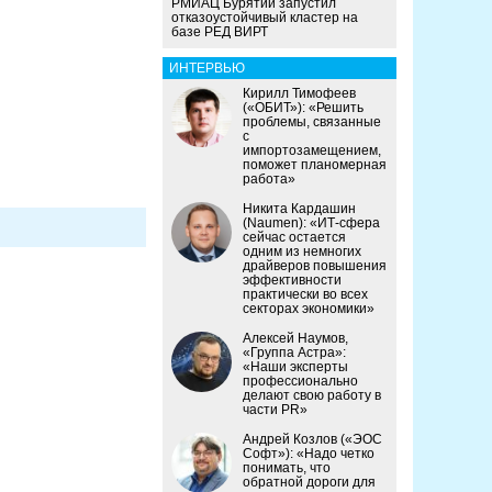
РМИАЦ Бурятии запустил
отказоустойчивый кластер на
базе РЕД ВИРТ
ИНТЕРВЬЮ
Кирилл Тимофеев
(«ОБИТ»): «Решить
проблемы, связанные
с
импортозамещением,
поможет планомерная
работа»
Никита Кардашин
(Naumen): «ИТ-сфера
сейчас остается
одним из немногих
драйверов повышения
эффективности
практически во всех
секторах экономики»
Алексей Наумов,
«Группа Астра»:
«Наши эксперты
профессионально
делают свою работу в
части PR»
Андрей Козлов («ЭОС
Софт»): «Надо четко
понимать, что
обратной дороги для