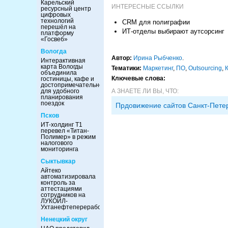
Карельский
ИНТЕРЕСНЫЕ ССЫЛКИ
ресурсный центр
цифровых
технологий
CRM для полиграфии
перешёл на
ИТ-отделы выбирают аутсорсинг
платформу
«Госвеб»
Вологда
Автор:
Ирина Рыбченко
.
Интерактивная
карта Вологды
Тематики:
Маркетинг
,
ПО
,
Outsourcing
,
объединила
Ключевые слова:
гостиницы, кафе и
достопримечательности
для удобного
А ЗНАЕТЕ ЛИ ВЫ, ЧТО:
планирования
поездок
Прдовижение сайтов Санкт-Пете
Псков
ИТ-холдинг Т1
перевел «Титан-
Полимер» в режим
налогового
мониторинга
Сыктывкар
Айтеко
автоматизировала
контроль за
аттестациями
сотрудников на
ЛУКОЙЛ-
Ухтанефтепереработка
Ненецкий округ