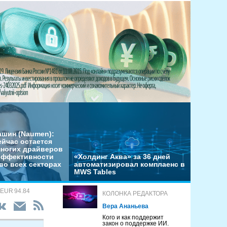
ашин (Naumen):
ейчас остается
многих драйверов
эффективности
«Холдинг Аква» за 36 дней
во всех секторах
автоматизировал комплаенс в
MWS Tables
 EUR 94.84
КОЛОНКА РЕДАКТОРА
Вера Ананьева
Кого и как поддержит
закон о поддержке ИИ.