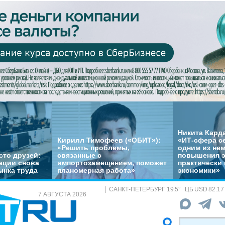
Никита Кард
Кирилл Тимофеев («ОБИТ»):
«ИТ-сфера с
«Решить проблемы,
одним из не
сто друзей:
связанные с
повышения 
ации снова
импортозамещением, поможет
практически 
ынка труда
планомерная работа»
экономики»
САНКТ-ПЕТЕРБУРГ
19.5
°
ЦБ
USD 82.17
7 АВГУСТА 2026