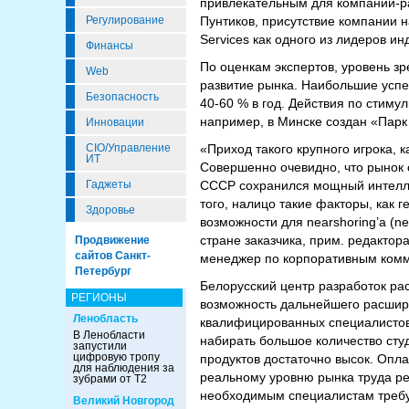
привлекательным для компаний-ра
Регулирование
Пунтиков, присутствие компании н
Services как одного из лидеров ин
Финансы
По оценкам экспертов, уровень зр
Web
развитие рынка. Наибольшие успе
Безопасность
40-60 % в год. Действия по стиму
например, в Минске создан «Парк
Инновации
CIO/Управление
«Приход такого крупного игрока, к
ИТ
Совершенно очевидно, что рынок 
Гаджеты
СССР сохранился мощный интелле
того, налицо такие факторы, как 
Здоровье
возможности для nearshoring’a (ne
стране заказчика, прим. редактор
Продвижение
сайтов Санкт-
менеджер по корпоративным комм
Петербург
Белорусский центр разработок ра
РЕГИОНЫ
возможность дальнейшего расшир
Ленобласть
квалифицированных специалистов 
В Ленобласти
набирать большое количество сту
запустили
цифровую тропу
продуктов достаточно высок. Опл
для наблюдения за
реальному уровню рынка труда ре
зубрами от Т2
необходимым специалистам требу
Великий Новгород