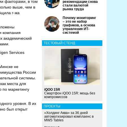
ми факторами, в том
рекомендации снова
стали валютой
колько выше, чем в
рынка труда
бщила г-жа
Почему мониторинг
– это не набор
графиков, а основа
положены
управления ИТ-
ни компания
системой
ск академический
ТЕСТОВЫЙ СТЕНД
зами.
igen Services
Минске не
реимущества России
вательной системы.
как места для
р по маркетингу
iQOO 15R
Смартфон iQOO 15R: мощь без
компромиссов
дного уровня. В их
ПРОЕКТЫ
авно был открыт
«Холдинг Аква» за 36 дней
автоматизировал комплаенс в
MWS Tables