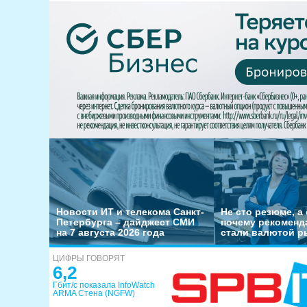
Новости ИТ и телекома Санкт-
Не сто резюме, а 
Петербурга – дайджест СМИ
почему рекоменд
на 7 августа 2026 года
стали валютой р
ЦИФРЫ ГОВОРЯТ
6,2
Гбит/с показала InfoWatch
ARMA Стена (NGFW)