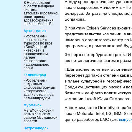
между среднерыночными уровнями 
В Новгородской
области внедрена
числе макроэкономическими. «Не с
система
Беларуси. Затраты на специалисто
автоматизированного
мониторинга
Богданова.
здравоохранения
на базе Modus BI
В практику Exigen Services входи
Архангельск
представительства компании, в чи
«Ростелеком»
намерена организовать центр по И
провел серию
турниров по игре
программы, в рамках которой буд
«БезОпасный
интернет» в
экологическом
Эксперты петербургского рынка ИТ
лагере
является логичным шагом в разви
Кенозерского
национального
парка
«Шаг вполне понятный и логичный
перегреет до такой степени как в
Калининград
«Ростелеком»
в плане культурной и географичес
подключил к
Среди существующих рисков и воз
цифровым услугам
историческое
бизнеса и де-факто политическую
здание отеля под
Калининградом
компании Luxoft Юлия Симонова.
Мурманск
Напомним, что в Петербурге рабо
МегаФон обновил
числе Motorola, Intel, LG, IBM, S
сеть в Кольском
районе Мурманской
центр разработок EMC (см.
выпуск
области
Петрозаводск