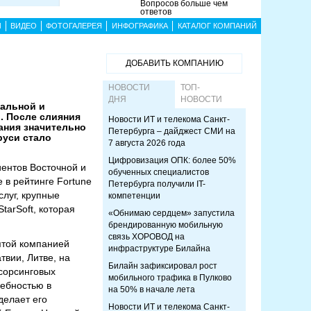
Вопросов больше чем
ответов
Ы
ВИДЕО
ФОТОГАЛЕРЕЯ
ИНФОГРАФИКА
КАТАЛОГ КОМПАНИЙ
ДОБАВИТЬ КОМПАНИЮ
НОВОСТИ
ТОП-
ДНЯ
НОВОСТИ
ральной и
. После слияния
Новости ИТ и телекома Санкт-
пания значительно
Петербурга – дайджест СМИ на
руси стало
7 августа 2026 года
Цифровизация ОПК: более 50%
иентов Восточной и
обученных специалистов
 в рейтинге Fortune
Петербурга получили IT-
слуг, крупные
компетенции
tarSoft, которая
«Обнимаю сердцем» запустила
брендированную мобильную
связь ХОРОВОД на
ятой компанией
инфраструктуре Билайна
твии, Литве, на
Билайн зафиксировал рост
тсорсинговых
мобильного трафика в Пулково
ребностью в
на 50% в начале лета
делает его
Новости ИТ и телекома Санкт-