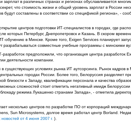
зарплат в различных странах и регионах обуславливается многи
екрет, что стоимость жизни и общий уровень зарплат в России нес
в будут составлены в соответствии со спецификой региона», - соо
т открытие центров подготовки ИТ-специалистов в городах, где рас
сле которых Петербург, Днепропетровск и Казань. В скором време
Т-обучению в Минске. Кроме того, Exigen Services планирует запу
ут разрабатываться совместные учебные программы с минскими ву
-разработок предположили, что организация центра разработок Ex
тии деятельности компании.
 в существующих условиях рынка ИТ аутсорсинга. Рынок кадров в 
 центральных городах России. Более того, Белоруссия разделяет п
кой близости к Западу, квалификации персонала и качества образо
можных сложностей стоит отметить негативный имидж Белоруссии 
 блокаду режима Лукашенко странами Запада», - отметила директо
тает несколько центров по разработке ПО от корпораций междунаро
iemens, Sun Microsystems, долгое время работал центр Borland. Нед
 новостей от 4 июня 2007 г.
).