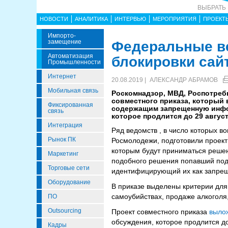
ВЫБРАТЬ
НОВОСТИ
АНАЛИТИКА
ИНТЕРВЬЮ
МЕРОПРИЯТИЯ
ПРОЕКТ
Импорто­
Замещение
Федеральные ве
Автоматизация
блокировки сай
Промышленности
Интернет
20.08.2019 |
АЛЕКСАНДР АБРАМОВ
Мобильная связь
Роскомнадзор, МВД, Роспотреб
совместного приказа, который 
Фиксированная
содержащим запрещенную инфо
связь
которое продлится до 29 августа
Интеграция
Ряд ведомств , в число которых 
Рынок ПК
Росмолодежи, подготовили проект
которым будут приниматься реше
Маркетинг
подобного решения попавший под з
Торговые сети
идентифицирующий их как запрещ
Оборудование
В приказе выделены критерии дл
самоубийствах, продаже алкоголя,
ПО
Outsourcing
Проект совместного приказа
выло
обсуждения, которое продлится до 
Кадры