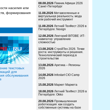
08.08.2026
Пикник Афиши 2026
Санкт-Петербург
мости насилия или
ств, формирования
11.08.2026
Метавселенные и
виртуальная реальность: мода
или рабочий инструмент
11.08.2026
Летний ТехФест 2026 в
Петербурге: Nexign
12.08.2026
Лекторий BITOBE: ИТ-
навигатор: управление
сложностью
13.08.2026
СтройТех 2026. Точки
роста: инструменты и решения.
Технологический переход в
строительстве
13.08.2026
Арктика – Регионы
ние текстовых
2026
каций для
14.08.2026
Infostart CIO Camp
ия обслуживания
2026
в
15.08.2026
Маркет Маркета
18.08.2026
Летний ТехФест 2026 в
Петербурге: Okko
20.08.2026
Промышленная
роботизация: как создать
собственные системы на базе