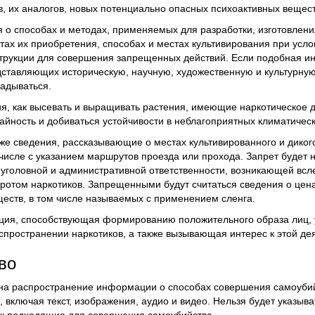
в, их аналогов, новых потенциально опасных психоактивных вещест
я о способах и методах, применяемых для разработки, изготовлен
ах их приобретения, способах и местах культивирования при услов
нструкции для совершения запрещенных действий. Если подобная 
ставляющих историческую, научную, художественную и культурную
ладываться.
я, как высевать и выращивать растения, имеющие наркотическое д
айность и добиваться устойчивости в неблагоприятных климатическ
же сведения, рассказывающие о местах культивированного и диког
 числе с указанием маршрутов проезда или прохода. Запрет будет 
уголовной и административной ответственности, возникающей вс
ротом наркотиков. Запрещенными будут считаться сведения о цена
еств, в том числе называемых с применением сленга.
ция, способствующая формированию положительного образа лиц, 
спространении наркотиков, а также вызывающая интерес к этой де
во
 на распространение информации о способах совершения самоубий
 включая текст, изображения, аудио и видео. Нельзя будет указыва