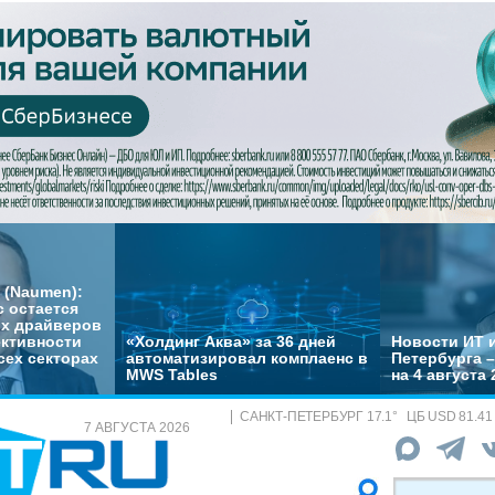
 (Naumen):
с остается
их драйверов
ктивности
«Холдинг Аква» за 36 дней
Новости ИТ и
сех секторах
автоматизировал комплаенс в
Петербурга 
MWS Tables
на 4 августа 
САНКТ-ПЕТЕРБУРГ
17.1
°
ЦБ
USD 81.41
7 АВГУСТА 2026