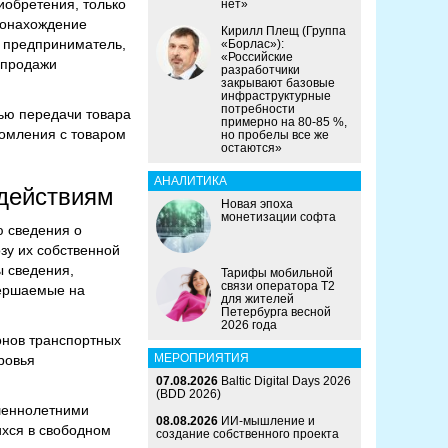
иобретения, только
нет»
тонахождение
Кирилл Плещ (Группа
 предприниматель,
«Борлас»):
«Российские
 продажи
разработчики
закрывают базовые
инфраструктурные
потребности
ью передачи товара
примерно на 80-85 %,
комления с товаром
но пробелы все же
остаются»
АНАЛИТИКА
 действиям
Новая эпоха
монетизации софта
ю сведения о
зу их собственной
ы сведения,
Тарифы мобильной
связи оператора Т2
вершаемые на
для жителей
Петербурга весной
2026 года
онов транспортных
МЕРОПРИЯТИЯ
ровья
07.08.2026
Baltic Digital Days 2026
(BDD 2026)
шеннолетними
08.08.2026
ИИ-мышление и
ихся в свободном
создание собственного проекта