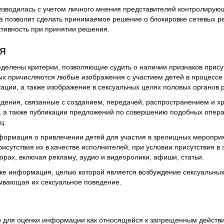
оизводилась с учетом личного мнения представителей контролирую
а позволит сделать принимаемое решение о блокировке сетевых р
ктивность при принятии решения.
я
делены критерии, позволяющие судить о наличии признаков прису
ых причисляются любые изображения с участием детей в процесс
ации, а также изображение в сексуальных целях половых органов 
дения, связанные с созданием, передачей, распространением и 
 а также публикации предложений по совершению подобных опера
ц.
формация о привлечении детей для участия в зрелищных меропри
исутствия их в качестве исполнителей, при условии присутствия в
орах, включая рекламу, аудио и видеоролики, афиши, статьи.
е информация, целью которой является возбуждение сексуальных ч
вающая их сексуальное поведение.
и для оценки информации как относящейся к запрещенным действ