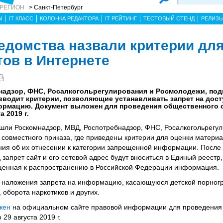
 РЕГИОН
> Санкт-Петербург
Ы
IT КЛАСС
КОЛОНКА РЕДАКТОРА
IT РЕЙТИНГ
ТЕСТОВЫЙ СТЕНД
РЕЛИЗ
домства назвали критерии дл
тов в Интернете
надзор, ФНС, Росалкогольрегулирования и Росмолодежи, под
вводит критерии, позволяющие устанавливать запрет на досту
рмацию. Документ выложен для проведения общественного 
 2019 г.
вошли Роскомнадзор, МВД, Роспотребнадзор, ФНС, Росалкогольрегу
 совместного приказа, где приведены критерии для оценки материа
ния об их отнесении к категории запрещенной информации. После
апрет сайт и его сетевой адрес будут вноситься в Единый реестр,
енная к распространению в Российской Федерации информация.
я наложения запрета на информацию, касающуюся детской порног
 оборота наркотиков и других.
жен
на официальном сайте правовой информации для проведения
29 августа 2019 г.