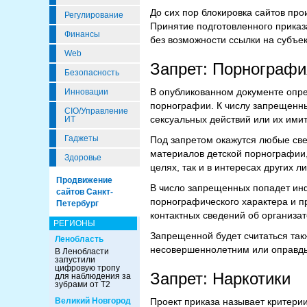
До сих пор блокировка сайтов пр
Регулирование
Принятие подготовленного приказ
Финансы
без возможности ссылки на субъе
Web
Запрет: Порнографи
Безопасность
В опубликованном документе опре
Инновации
порнографии. К числу запрещенн
CIO/Управление
сексуальных действий или их имит
ИТ
Гаджеты
Под запретом окажутся любые све
материалов детской порнографии,
Здоровье
целях, так и в интересах других ли
Продвижение
В число запрещенных попадет ин
сайтов Санкт-
порнографического характера и пр
Петербург
контактных сведений об организат
РЕГИОНЫ
Запрещенной будет считаться такж
Ленобласть
несовершеннолетним или оправды
В Ленобласти
запустили
цифровую тропу
Запрет: Наркотики
для наблюдения за
зубрами от Т2
Великий Новгород
Проект приказа называет критери