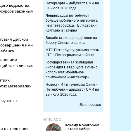
Петербурга – дайджест СМИ на
щего ведомства.
31 июля 2026 года
есурсов законным
Ленинградцы потребляют
больше мобильного интернета
чем петербуржцы. В лидерах -
Колпино и Гатчина
Билайн стал ещё надёжнее на
тствия детской
берегу Финского залива
е совершения ими
МТС Петербург улучшила связь
ребенка.
LTE в Петроградском районе
хранением
Государственная жилищная
ций как в личных
инспекция Петербурга активно
использует мобильное
приложение «Инспектор»
ятиях
Новости ИТ и телекома Санкт-
 этих материалах
Петербурга – дайджест СМИ на
28 июля 2026 года
увств ‎ к
Все новости
ИТ-КЛАСС
Почему мониторинг
ия в отношении
– это не набор