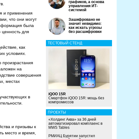
графиков, а основа
в.
управления ИТ-
системой
ия и применения
ии, что они могут
Зашифровано не
значит невидимо:
информация была
как искать угрозы
 ценность для
без расшифровки
ТЕСТОВЫЙ СТЕНД
ействие, как
их условиях.
о произрастания
наложен на
ледствие совершения
х, местах
iQOO 15R
участвующих в
Смартфон iQOO 15R: мощь без
компромиссов
ятельности.
ПРОЕКТЫ
«Холдинг Аква» за 36 дней
автоматизировал комплаенс в
ства и призывы к
MWS Tables
ть место и время,
РМИАЦ Бурятии запустил