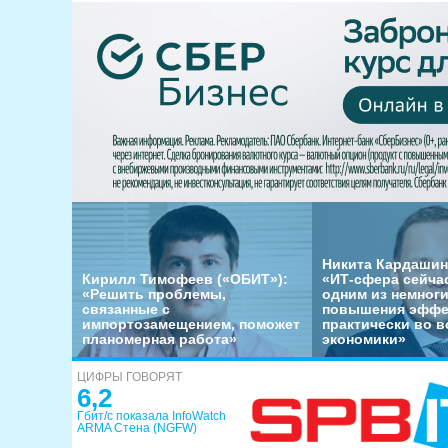
Никита Кардашин
Кирилл Тимофеев («ОБИТ»):
«ИТ-сфера сейча
«Решить проблемы,
одним из немног
связанные с
повышения эффе
импортозамещением, поможет
практически во в
планомерная работа»
экономики»
ЦИФРЫ ГОВОРЯТ
6,2
Гбит/с показала InfoWatch
ARMA Стена (NGFW)