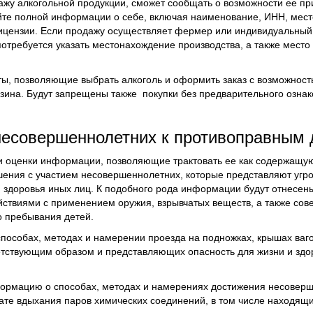
у алкогольной продукции, сможет сообщать о возможности ее пр
айте полной информации о себе, включая наименование, ИНН, мес
лицензии. Если продажу осуществляет фермер или индивидуальный
потребуется указать местонахождение производства, а также место
ты, позволяющие выбрать алкоголь и оформить заказ с возможност
зина. Будут запрещены также покупки без предварительного озна
несовершеннолетних к противоправным
и оценки информации, позволяющие трактовать ее как содержащу
ния с участием несовершеннолетних, которые представляют угро
и здоровья иных лиц. К подобного рода информации будут отнесен
йствиями с применением оружия, взрывчатых веществ, а также со
о пребывания детей.
пособах, методах и намерении проезда на подножках, крышах ваг
етствующим образом и представляющих опасность для жизни и здо
формацию о способах, методах и намерениях достижения несовер
тате вдыхания паров химических соединений, в том числе находящ