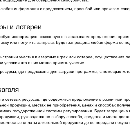
ак подходящие для совершения самоубийства.
 любая информация с предложением, просьбой или приказом сов
ры и лотереи
 любую информацию, связанную с высказываем предложения принят
ставку или получить выигрыш. Будет запрещена любая форма ее под
нстрации участия в азартных играх или лотерее, осуществления 
и условии что в них можно принять участие.
ресурсы, где предложены для загрузки программы, с помощью кот
коголя
ете сетевых ресурсов, где содержится предложение о розничной пр
ной продукции, местах ее приобретения, ценах и способах получе
рамках государственной системы регулирования. Будет запрещена
родукции, руководства по выбору способа, средства и места доста
можностью оплаты алкогольной продукции до ее передачи покупа