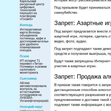
которые могут рассматриваться к
Карельский
ресурсный центр
цифровых
Под призывом будет приниматься
технологий
самоубийство.
перешёл на
платформу
«Госвеб»
Запрет: Азартные иг
Вологда
Интерактивная
Под запрет предлагается внести
карта Вологды
объединила
азартной игре, лотерее, сделать 
гостиницы, кафе и
видео, фото, аудио.
достопримечательности
для удобного
планирования
Под запрет подпадают также демо
поездок
средств и получения выигрыша, пр
Псков
ИТ-холдинг Т1
Будут также запрещены Интернет-
перевел «Титан-
участие в азартных играх.
Полимер» в режим
налогового
мониторинга
Запрет: Продажа ал
Сыктывкар
Айтеко
В приказе также говорится о запр
автоматизировала
контроль за
дистанционным способом алкоголь
аттестациями
соответствующего разрешения в 
сотрудников на
ЛУКОЙЛ-
предложениями о доставке такой п
Ухтанефтепереработка
подлежит также информация с воз
Ненецкий округ