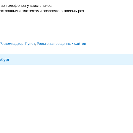
тие телефонов у школьников
ектронными платежами возросло в восемь раз
Роскомнадзор
,
Рунет
,
Реестр запрещенных сайтов
рбург