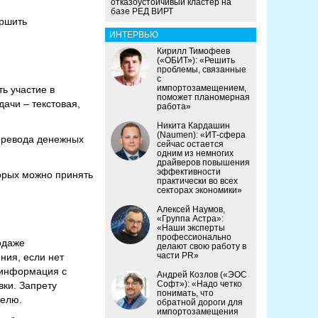
отказоустойчивый кластер на
базе РЕД ВИРТ
ершить
ИНТЕРВЬЮ
Кирилл Тимофеев
(«ОБИТ»): «Решить
проблемы, связанные
с
импортозамещением,
ь участие в
поможет планомерная
ачи – текстовая,
работа»
Никита Кардашин
(Naumen): «ИТ-сфера
перевода денежных
сейчас остается
одним из немногих
драйверов повышения
эффективности
орых можно принять
практически во всех
секторах экономики»
Алексей Наумов,
«Группа Астра»:
«Наши эксперты
профессионально
одаже
делают свою работу в
части PR»
ния, если нет
 информация с
Андрей Козлов («ЭОС
Софт»): «Надо четко
вки. Запрету
понимать, что
телю.
обратной дороги для
импортозамещения