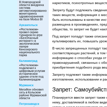
В Новгородской
наркотиков, психотропных вещест
области внедрена
система
Запрету будут подлежать сведени
автоматизированного
мониторинга
таких веществ, информация о мест
здравоохранения
на базе Modus BI
быть использованы в качестве и
размещена в произведениях, пред
Архангельск
общества, то запрет не будет нак
«Ростелеком»
провел серию
турниров по игре
Под запрет попадут также описани
«БезОпасный
интернет» в
культивировать их, повышать урож
экологическом
лагере
В число запрещенных попадут так
Кенозерского
национального
соответствующих растений, в том
парка
информацию о способах ухода от 
Калининград
правонарушений, связанных с обо
«Ростелеком»
приобретения подобного рода вещ
подключил к
цифровым услугам
историческое
Запрету подлежит также информа
здание отеля под
изготовлении, использовании и ра
Калининградом
Мурманск
Запрет: Самоубийст
МегаФон обновил
сеть в Кольском
районе Мурманской
Планируется ввести запрет также
области
нему, доставляемой в любом виде,
Петрозаводск