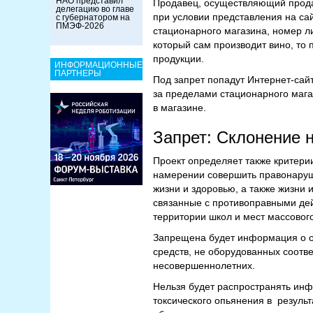
НАО представил
Продавец, осуществляющий продаж
делегацию во главе
при условии представления на с
с губернатором на
ПМЭФ-2026
стационарного магазина, номер 
который сам производит вино, то 
продукции.
ИНФОРМАЦИОННЫЕ
ПАРТНЕРЫ
Под запрет попадут Интернет-сай
за пределами стационарного мага
в магазине.
Запрет: Склонение 
Проект определяет также критери
намерении совершить правонаруше
жизни и здоровью, а также жизни 
связанные с противоправными де
территории школ и мест массовог
Запрещена будет информация о с
средств, не оборудованных соотв
несовершеннолетних.
Нельзя будет распространять ин
токсического опьянения в резуль