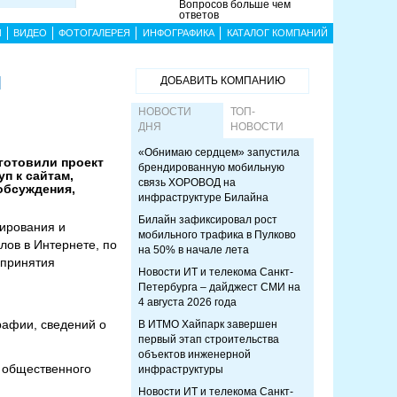
Вопросов больше чем
ответов
Ы
ВИДЕО
ФОТОГАЛЕРЕЯ
ИНФОГРАФИКА
КАТАЛОГ КОМПАНИЙ
я
ДОБАВИТЬ КОМПАНИЮ
НОВОСТИ
ТОП-
ДНЯ
НОВОСТИ
«Обнимаю сердцем» запустила
готовили проект
брендированную мобильную
п к сайтам,
связь ХОРОВОД на
обсуждения,
инфраструктуре Билайна
Билайн зафиксировал рост
лирования и
мобильного трафика в Пулково
лов в Интернете, по
на 50% в начале лета
 принятия
Новости ИТ и телекома Санкт-
Петербурга – дайджест СМИ на
4 августа 2026 года
рафии, сведений о
В ИТМО Хайпарк завершен
первый этап строительства
объектов инженерной
 общественного
инфраструктуры
Новости ИТ и телекома Санкт-