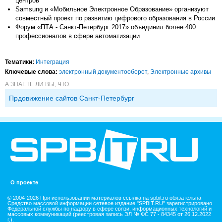
центров
Samsung и «Мобильное Электронное Образование» организуют
совместный проект по развитию цифрового образования в России
Форум «ПТА - Санкт-Петербург 2017» объединил более 400
профессионалов в сфере автоматизации
Тематики:
Интеграция
Ключевые слова:
электронный документооборот
,
Электронные архивы
А ЗНАЕТЕ ЛИ ВЫ, ЧТО:
Прдовижение сайтов Санкт-Петербург
О проекте
© 2004-2026 При использовании материалов ссылка на spbit.ru обязательна
Средство массовой информации сетевое издание "SPBIT.RU" зарегистрировано
Федеральной службы по надзору в сфере связи, информационных технологий и
массовых коммуникаций (реестровая запись ЭЛ № ФС 77 - 84345 от 26.12.2022
г.).