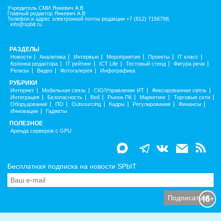
Учредитель СМИ Янкевич А.В
Главный редактор Янкевич А.В
Телефон и адрес электронной почты редакции +7 (812) 7156798,
info@spbit.ru
РАЗДЕЛЫ
Новости
Аналитика
Интервью
Мероприятия
Проекты
IT класс
Колонка редактора
IT рейтинг
ICT Life
Тестовый стенд
Фигура речи
Релизы
Видео
Фотогалерея
Инфографика
РУБРИКИ
Интернет
Мобильная связь
CIO/Управление ИТ
Фиксированная связь
Интеграция
Безопасность
Веб
Рынок ПК
Маркетинг
Торговые сети
Оборудование
ПО
Outsourcing
Кадры
Регулирование
Финансы
Инновации
Гаджеты
ПОЛЕЗНОЕ
Аренда серверов с GPU
Бесплатная подписка на новости SPbIT