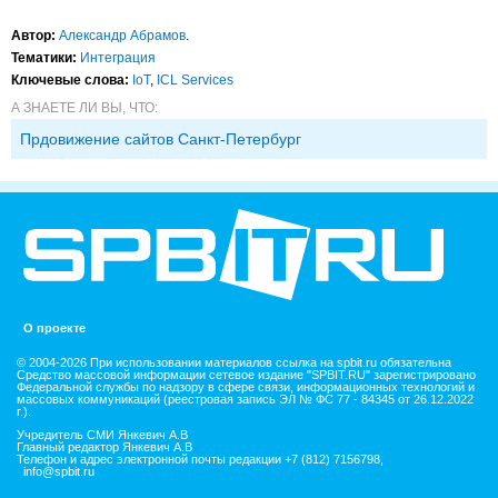
Автор:
Александр Абрамов
.
Тематики:
Интеграция
Ключевые слова:
IoT
,
ICL Services
А ЗНАЕТЕ ЛИ ВЫ, ЧТО:
Прдовижение сайтов Санкт-Петербург
О проекте
© 2004-2026 При использовании материалов ссылка на spbit.ru обязательна
Средство массовой информации сетевое издание "SPBIT.RU" зарегистрировано
Федеральной службы по надзору в сфере связи, информационных технологий и
массовых коммуникаций (реестровая запись ЭЛ № ФС 77 - 84345 от 26.12.2022
г.).
Учредитель СМИ Янкевич А.В
Главный редактор Янкевич А.В
Телефон и адрес электронной почты редакции +7 (812) 7156798,
info@spbit.ru