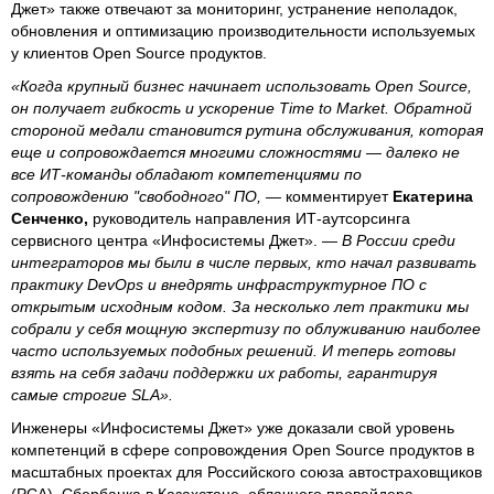
Джет» также отвечают за мониторинг, устранение неполадок,
обновления и оптимизацию производительности используемых
у клиентов Open Source продуктов.
«Когда крупный бизнес начинает использовать Open Source,
он получает гибкость и ускорение Time to Market. Обратной
стороной медали становится рутина обслуживания, которая
еще и сопровождается многими сложностями — далеко не
все ИТ-команды обладают компетенциями по
сопровождению "свободного" ПО, —
комментирует
Екатерина
Сенченко,
руководитель направления ИТ-аутсорсинга
сервисного центра «Инфосистемы Джет».
— В России среди
интеграторов мы были в числе первых, кто начал развивать
практику DevOps и внедрять инфраструктурное ПО с
открытым исходным кодом. За несколько лет практики мы
собрали у себя мощную экспертизу по облуживанию наиболее
часто используемых подобных решений. И теперь готовы
взять на себя задачи поддержки их работы, гарантируя
самые строгие SLA».
Инженеры «Инфосистемы Джет» уже доказали свой уровень
компетенций в сфере сопровождения Open Source продуктов в
масштабных проектах для Российского союза автостраховщиков
(РСА), Сбербанка в Казахстане, облачного провайдера