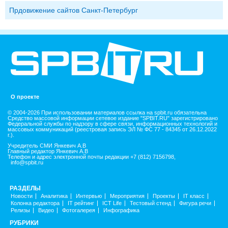
Прдовижение сайтов Санкт-Петербург
О проекте
© 2004-2026 При использовании материалов ссылка на spbit.ru обязательна
Средство массовой информации сетевое издание "SPBIT.RU" зарегистрировано
Федеральной службы по надзору в сфере связи, информационных технологий и
массовых коммуникаций (реестровая запись ЭЛ № ФС 77 - 84345 от 26.12.2022
г.).
Учредитель СМИ Янкевич А.В
Главный редактор Янкевич А.В
Телефон и адрес электронной почты редакции +7 (812) 7156798,
info@spbit.ru
РАЗДЕЛЫ
Новости
Аналитика
Интервью
Мероприятия
Проекты
IT класс
Колонка редактора
IT рейтинг
ICT Life
Тестовый стенд
Фигура речи
Релизы
Видео
Фотогалерея
Инфографика
РУБРИКИ