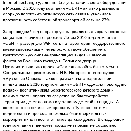
Internet Exchange удаленно, без установки своего оборудования
в Москве. В 2010 году компания «ОБИТ» активно развивала
опорную волоконно-оптическую сеть связи и увеличила
протяженность собственной транспортной сети на 27%.
За прошедший год оператор успел реализовать сразу несколько
социально значимых проектов. Летом 2010 года компания
«ОБИТ» развернула WiFi-сеть на территории государственного
музея-заповедника «Петергоф», а также обеспечила
круглосуточную онлайн-трансляцию видов «Самсона»,
фонтанов Большого каскада и Большого дворца.
Примечательно, что проект «Самсон онлайн» был отмечен
Специальным призом имени Н.В. Нагорского на конкурсе
«Музейный Олимп». Также в рамках благотворительной
инициативы в 2010 году компания «ОБИТ» сделала новогодние
подарки воспитанникам Бокситогорского детского дома и
помимо этого направила средства на благоустройство
территории детского дома и установку детской площадки. А
совместно с социальным проектом «Пулково - детям»
подготовила и провела несколько благотворительных
мероприятий для воспитанников детских домов. В следующем
году компания планирует продолжить развитие социально
значимых проектов, расширяя сеть точек WiFi-доступа на