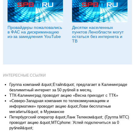
Провайдеры пожаловались
Десятки населенных
в ФАС на дискриминацию
пунктов Ленобласти могут
из-за замедления YouTube
остаться без интернета и
ТВ
ИНТЕРЕСНЫЕ ССЫЛКИ
Группа компаний &quot;Етайп&quot; предлагает в Калининграде
безлимитный интернет за 50 рублей в месяц.
ТТК-Калининград проводит акцию «Весна приходит с ТТК»
«Северо-Западная компания по телекоммуникациям и
информатике» проводит акцию &quot;Лови бесплатные
мегабиты!&quot; в Мурманске
Петербургский оператор &quot;Ланк Телеком&quot; (Группа МТС)
проводит акцию &quot;MTCphone: Успей подключиться за 0
рублей&quot;