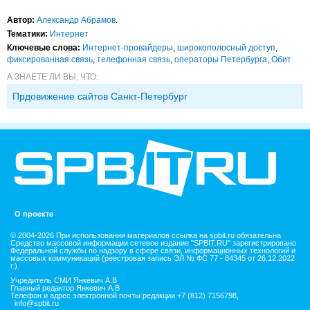
Автор:
Александр Абрамов
.
Тематики:
Интернет
Ключевые слова:
Интернет-провайдеры
,
широкополосный доступ
,
фиксированная связь
,
телефонная связь
,
операторы Петербурга
,
Обит
А ЗНАЕТЕ ЛИ ВЫ, ЧТО:
Прдовижение сайтов Санкт-Петербург
О проекте
© 2004-2026 При использовании материалов ссылка на spbit.ru обязательна
Средство массовой информации сетевое издание "SPBIT.RU" зарегистрировано
Федеральной службы по надзору в сфере связи, информационных технологий и
массовых коммуникаций (реестровая запись ЭЛ № ФС 77 - 84345 от 26.12.2022
г.).
Учредитель СМИ Янкевич А.В
Главный редактор Янкевич А.В
Телефон и адрес электронной почты редакции +7 (812) 7156798,
info@spbit.ru