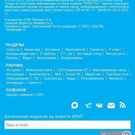
Средство массовой информации сетевое издание "SPBIT.RU" зарегистрировано
Федеральной службы по надзору в сфере связи, информационных технологий и
массовых коммуникаций (реестровая запись ЭЛ № ФС 77 - 84345 от 26.12.2022
г.).
Учредитель СМИ Янкевич А.В
Главный редактор Янкевич А.В
Телефон и адрес электронной почты редакции +7 (812) 7156798,
info@spbit.ru
РАЗДЕЛЫ
Новости
Аналитика
Интервью
Мероприятия
Проекты
IT класс
Колонка редактора
IT рейтинг
ICT Life
Тестовый стенд
Фигура речи
Релизы
Видео
Фотогалерея
Инфографика
РУБРИКИ
Интернет
Мобильная связь
CIO/Управление ИТ
Фиксированная связь
Интеграция
Безопасность
Веб
Рынок ПК
Маркетинг
Торговые сети
Оборудование
ПО
Outsourcing
Кадры
Регулирование
Финансы
Инновации
Гаджеты
ПОЛЕЗНОЕ
Аренда серверов с GPU
Бесплатная подписка на новости SPbIT