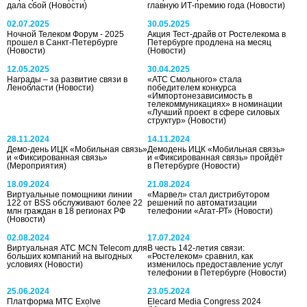
дала сбой
(Новости)
главную ИТ-премию года
(Новости)
02.07.2025
30.05.2025
Ночной Телеком Форум - 2025
Акция Тест-драйв от Ростелекома в
прошел в Санкт-Петербурге
Петербурге продлена на месяц
(Новости)
(Новости)
12.05.2025
30.04.2025
Награды – за развитие связи в
«АТС Смольного» стала
Ленобласти
(Новости)
победителем конкурса
«Импортонезависимость в
телекоммуникациях» в номинации
«Лучший проект в сфере силовых
структур»
(Новости)
28.11.2024
14.11.2024
Демо-день ИЦК «Мобильная связь»
Демодень ИЦК «Мобильная связь»
и «Фиксированная связь»
и «Фиксированная связь» пройдёт
(Мероприятия)
в Петербурге
(Новости)
18.09.2024
21.08.2024
Виртуальные помощники линии
«Марвел» стал дистрибутором
122 от BSS обслуживают более 22
решений по автоматизации
млн граждан в 18 регионах РФ
телефонии «Агат-РТ»
(Новости)
(Новости)
02.08.2024
17.07.2024
Виртуальная АТС MCN Telecom для
В честь 142-летия связи:
больших компаний на выгодных
«Ростелеком» сравнил, как
условиях
(Новости)
изменилось предоставление услуг
телефонии в Петербурге
(Новости)
25.06.2024
23.05.2024
Платформа МТС Exolve
Elecard Media Congress 2024