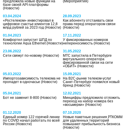
предложила новые функции на
(Мероприятия)
базе своей API платформы
(Новости)
03.04.2024
28.09.2023
«Ростелеком» инвестировал в
Как абоненту отстаивать свои
цифровое счастье клиентов 12,8
права перед оператором связи
млрд рублей за 2023 год
(Новости)
(Новости)
01.04.2023
17.11.2022
Комфортел запустит ШПД по
У фиксированных номеров
технологии Aqua Ethernet
(Новости)
непереносимость
(Новости)
23.06.2022
31.05.2022
Сети свяжут по-новому
(Новости)
МТС запустила в Петербурге
виртуального оператора
фиксированной связи на сети
«ОБИТ»
(Новости)
05.03.2022
15.09.2021
Импортозависимость телекома не
На В2С-рынке телеком-услуг
пропадет в одночасье
(Новости)
Санкт-Петербург появился новый
бренд
(Новости)
05.04.2021
12.02.2021
Бот не заменит 8-800
(Новости)
Минцифры предложило отложить
переход на набор номера без
«восьмерки»
(Новости)
01.12.2020
07.10.2020
Единый номер 122 горячей линии
Новые пакетные решения РТКОММ
по COVID начал работать по всей
для удаленных территорий
России
(Новости)
повышают прибыльность бизнеса
(Новости)