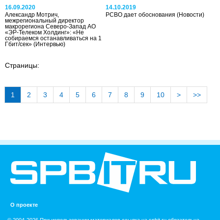
16.09.2020
14.10.2019
Александр Мотрич,
РСВО дает обоснования
(Новости)
межрегиональный директор
макрорегиона Северо-Запад АО
«ЭР-Телеком Холдинг»: «Не
собираемся останавливаться на 1
Гбит/сек»
(Интервью)
Страницы:
1
2
3
4
5
6
7
8
9
10
>
>>
О проекте
© 2004-2026 При использовании материалов ссылка на spbit.ru обязательна