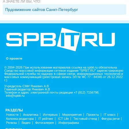
А ЗНАЕТЕ ЛИ ВЫ, ЧТО:
Прдовижение сайтов Санкт-Петербург
О проекте
© 2004-2026 При использовании материалов ссылка на spbit.ru обязательна
Средство массовой информации сетевое издание "SPBIT.RU" зарегистрировано
Федеральной службы по надзору в сфере связи, информационных технологий и
массовых коммуникаций (реестровая запись ЭЛ № ФС 77 - 84345 от 26.12.2022
г.).
Учредитель СМИ Янкевич А.В
Главный редактор Янкевич А.В
Телефон и адрес электронной почты редакции +7 (812) 7156798,
info@spbit.ru
РАЗДЕЛЫ
Новости
Аналитика
Интервью
Мероприятия
Проекты
IT класс
Колонка редактора
IT рейтинг
ICT Life
Тестовый стенд
Фигура речи
Релизы
Видео
Фотогалерея
Инфографика