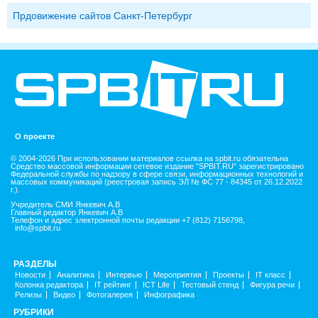
Прдовижение сайтов Санкт-Петербург
О проекте
© 2004-2026 При использовании материалов ссылка на spbit.ru обязательна
Средство массовой информации сетевое издание "SPBIT.RU" зарегистрировано
Федеральной службы по надзору в сфере связи, информационных технологий и
массовых коммуникаций (реестровая запись ЭЛ № ФС 77 - 84345 от 26.12.2022
г.).
Учредитель СМИ Янкевич А.В
Главный редактор Янкевич А.В
Телефон и адрес электронной почты редакции +7 (812) 7156798,
info@spbit.ru
РАЗДЕЛЫ
Новости
Аналитика
Интервью
Мероприятия
Проекты
IT класс
Колонка редактора
IT рейтинг
ICT Life
Тестовый стенд
Фигура речи
Релизы
Видео
Фотогалерея
Инфографика
РУБРИКИ