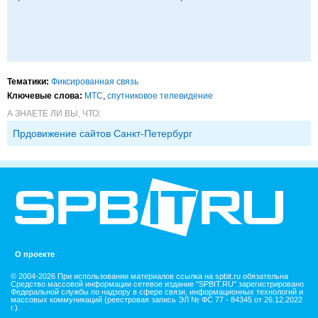
Тематики:
Фиксированная связь
Ключевые слова:
МТС
,
спутниковое телевидение
А ЗНАЕТЕ ЛИ ВЫ, ЧТО:
Прдовижение сайтов Санкт-Петербург
О проекте
© 2004-2026 При использовании материалов ссылка на spbit.ru обязательна
Средство массовой информации сетевое издание "SPBIT.RU" зарегистрировано
Федеральной службы по надзору в сфере связи, информационных технологий и
массовых коммуникаций (реестровая запись ЭЛ № ФС 77 - 84345 от 26.12.2022
г.).