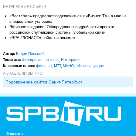
ИНТЕРЕСНЫЕ ССЫЛКИ
«ВестКолл» предлагает подключиться к «Бизнес TV» в мае на
специальных условиях
Эфирное создание. Обнародованы подробности проекта
российской спутниковой системы глобальной связи
«ЭРА-ГЛОНАСС» найдет и поможет
Автор:
Вадим Плесский
.
Тематики:
Фиксированная связь
,
Интеграция
Ключевые слова:
финансы
,
МТТ
,
MVNO
,
облачные услуги
А ЗНАЕТЕ ЛИ ВЫ, ЧТО:
Прдовижение сайтов Санкт-Петербург
О проекте