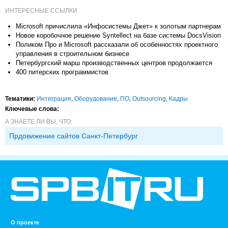
ИНТЕРЕСНЫЕ ССЫЛКИ
Microsoft причислила «Инфосистемы Джет» к золотым партнерам
Новое коробочное решение Syntellect на базе системы DocsVision
Поликом Про и Microsoft рассказали об особенностях проектного
управления в строительном бизнесе
Петербургский марш производственных центров продолжается
400 питерских программистов
Тематики:
Интеграция
,
Оборудование
,
ПО
,
Outsourcing
,
Кадры
Ключевые слова:
А ЗНАЕТЕ ЛИ ВЫ, ЧТО:
Прдовижение сайтов Санкт-Петербург
О проекте