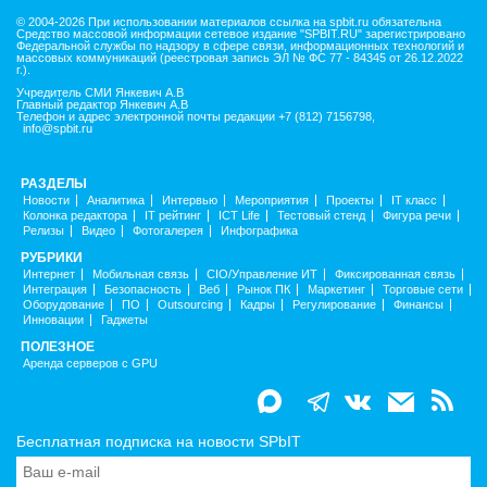
© 2004-2026 При использовании материалов ссылка на spbit.ru обязательна
Средство массовой информации сетевое издание "SPBIT.RU" зарегистрировано
Федеральной службы по надзору в сфере связи, информационных технологий и
массовых коммуникаций (реестровая запись ЭЛ № ФС 77 - 84345 от 26.12.2022
г.).
Учредитель СМИ Янкевич А.В
Главный редактор Янкевич А.В
Телефон и адрес электронной почты редакции +7 (812) 7156798,
info@spbit.ru
РАЗДЕЛЫ
Новости
Аналитика
Интервью
Мероприятия
Проекты
IT класс
Колонка редактора
IT рейтинг
ICT Life
Тестовый стенд
Фигура речи
Релизы
Видео
Фотогалерея
Инфографика
РУБРИКИ
Интернет
Мобильная связь
CIO/Управление ИТ
Фиксированная связь
Интеграция
Безопасность
Веб
Рынок ПК
Маркетинг
Торговые сети
Оборудование
ПО
Outsourcing
Кадры
Регулирование
Финансы
Инновации
Гаджеты
ПОЛЕЗНОЕ
Аренда серверов с GPU
Бесплатная подписка на новости SPbIT