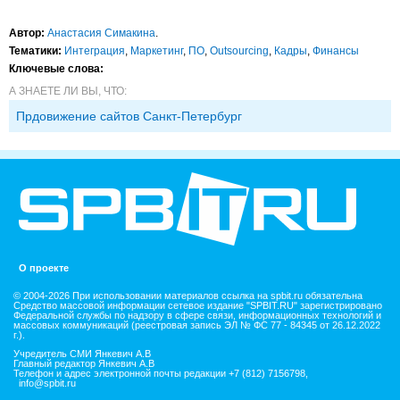
Автор:
Анастасия Симакина
.
Тематики:
Интеграция
,
Маркетинг
,
ПО
,
Outsourcing
,
Кадры
,
Финансы
Ключевые слова:
А ЗНАЕТЕ ЛИ ВЫ, ЧТО:
Прдовижение сайтов Санкт-Петербург
О проекте
© 2004-2026 При использовании материалов ссылка на spbit.ru обязательна
Средство массовой информации сетевое издание "SPBIT.RU" зарегистрировано
Федеральной службы по надзору в сфере связи, информационных технологий и
массовых коммуникаций (реестровая запись ЭЛ № ФС 77 - 84345 от 26.12.2022
г.).
Учредитель СМИ Янкевич А.В
Главный редактор Янкевич А.В
Телефон и адрес электронной почты редакции +7 (812) 7156798,
info@spbit.ru