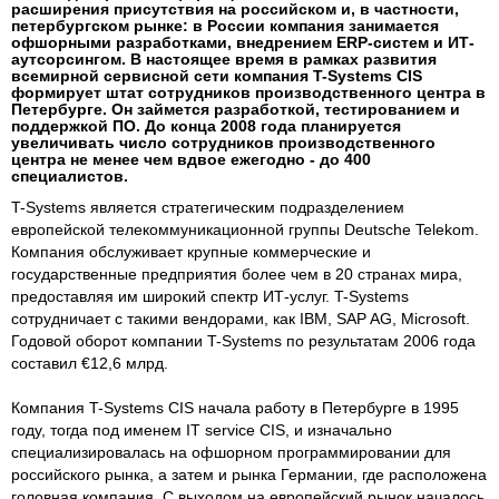
расширения присутствия на российском и, в частности,
петербургском рынке: в России компания занимается
офшорными разработками, внедрением ERP-систем и ИТ-
аутсорсингом. В настоящее время в рамках развития
всемирной сервисной сети компания T-Systems CIS
формирует штат сотрудников производственного центра в
Петербурге. Он займется разработкой, тестированием и
поддержкой ПО. До конца 2008 года планируется
увеличивать число сотрудников производственного
центра не менее чем вдвое ежегодно - до 400
специалистов.
T-Systems является стратегическим подразделением
европейской телекоммуникационной группы Deutsche Telekom.
Компания обслуживает крупные коммерческие и
государственные предприятия более чем в 20 странах мира,
предоставляя им широкий спектр ИТ-услуг. T-Systems
сотрудничает с такими вендорами, как IBM, SAP AG, Microsoft.
Годовой оборот компании T-Systems по результатам 2006 года
составил €12,6 млрд.
Компания T-Systems CIS начала работу в Петербурге в 1995
году, тогда под именем IT service CIS, и изначально
специализировалась на офшорном программировании для
российского рынка, а затем и рынка Германии, где расположена
головная компания. С выходом на европейский рынок началось