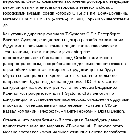
персонала. Сейчас компанией заключены договора с ведущими
рекрутинговыми агентствами города и ведется работа с
городскими вузами, среди которых СПБГУТ им. Бонч-Бруевича,
матмех СПбГУ, СПбЭТУ («Лэти»), ИТМО, Горный университет и
др.
Как уточнил директор филиала T-Systems CIS в Петербурге
Василий Суворов, специалисты центра разработок компании
будут иметь различные компетенции: как по классическим
технологиям, таким как java и java enterprise,
программирование баз данных под Oracle, так и менее
распространенным, востребованным для выполнения заказов
европейских клиентов, которым сотрудники центра будут
обучаться специально. Кроме того, в качестве отдельного
направления будет выделена поддержка ПО. Что касается
конкуренции на местном рынке, то, по словам Владимира
Калиненко, приоритетом для T-Systems CIS является не
конкуренция, а установление партнерских отношений с другими
игроками. Потенциальными партнерами T-Systems CIS он
назвал компании «Рексофт», «Ланит-Терком» и Digital Design.
Отметим, что разработческий потенциал Петербурга давно
привлекает внимание мировых ИТ-компаний. В начале этого
месяца состоялось официальное открытие центра разработок