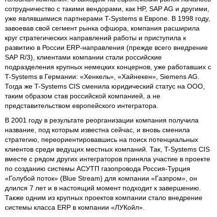
сотрудничество с такими вендорами, как HP, SAP AG и другими,
уже являвшимися партнерами T-Systems в Европе. В 1998 году,
завоевав свой сегмент рынка офшора, компания расширила
круг стратегических направлений работы и приступила к
развитию в России ERP-направления (прежде всего внедрение
SAP R/3), клиентами компании стали российские
подразделения крупных немецких концернов, уже работавших с
T-Systems в Германии: «Хенкель», «Хайнекен», Siemens AG.
Тогда же T-Systems CIS сменила юридический статус на ООО,
таким образом став российской компанией, а не
представительством европейского интегратора.
В 2001 году в результате реорганизации компания получила
название, под которым известна сейчас, и вновь сменила
стратегию, переориентировавшись на поиск потенциальных
клиентов среди ведущих местных компаний. Так, T-Systems CIS
вместе с рядом других интеграторов приняла участие в проекте
по созданию системы АСУТП газопровода Россия-Турция
«Голубой поток» (Blue Stream) для компании «Газпром», он
длился 7 лет и в настоящий момент подходит к завершению.
Также одним из крупных проектов компании стало внедрение
системы класса ERP в компании «ЛУКойл».