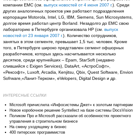
компании EMC (см.
выпуск новостей от 4 июня 2007 г
.). Среди
других аналогичных проектов уже работают подразделения
корпорации Motorola, Intel, LG, IBM, Siemens, Sun Microsystems,
долгое время работал центр Borland. Незадолго до EMC свою
лабораторию в Петербурге организовала HP (см.
выпуск
новостей от 23 января 2007 г.
). Количество сотрудников,
занятых в этом сегменте, превышает 1,5 тыс. человек. Кроме
того, в Петербурге широко представлен сегмент офшорных
разработчиков, которых здесь насчитывается несколько
десятков, среди крупнейших – Epam, StarSoft (недавно
слившийся с Exigen Services), DataArt, «АстроСофт»,
«Рексофт», Luxoft, Arcadia, Kenjitsu, Qbix, Quest Software, Envion
Sofrware,«Ланит-Терком», eVelopers, Digital Design и др.
ИНТЕРЕСНЫЕ ССЫЛКИ
Microsoft причислила «Инфосистемы Джет» к золотым партнерам
Новое коробочное решение Syntellect на базе системы DocsVision
Поликом Про и Microsoft рассказали об особенностях проектного
управления в строительном бизнесе
На смену уходящему в бизнес
400 питерских программистов