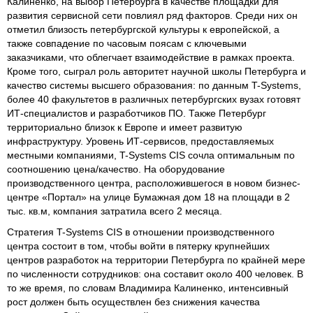
Калиненко, на выбор Петербурга в качестве площадки для
развития сервисной сети повлиял ряд факторов. Среди них он
отметил близость петербургской культуры к европейской, а
также совпадение по часовым поясам с ключевыми
заказчиками, что облегчает взаимодействие в рамках проекта.
Кроме того, сыграл роль авторитет научной школы Петербурга и
качество системы высшего образования: по данным T-Systems,
более 40 факультетов в различных петербургских вузах готовят
ИТ-специалистов и разработчиков ПО. Также Петербург
территориально близок к Европе и имеет развитую
инфраструктуру. Уровень ИТ-сервисов, предоставляемых
местными компаниями, T-Systems CIS сочла оптимальным по
соотношению цена/качество. На оборудование
производственного центра, расположившегося в новом бизнес-
центре «Портал» на улице Бумажная дом 18 на площади в 2
тыс. кв.м, компания затратила всего 2 месяца.
Стратегия T-Systems CIS в отношении производственного
центра состоит в том, чтобы войти в пятерку крупнейших
центров разработок на территории Петербурга по крайней мере
по численности сотрудников: она составит около 400 человек. В
то же время, по словам Владимира Калиненко, интенсивный
рост должен быть осуществлен без снижения качества