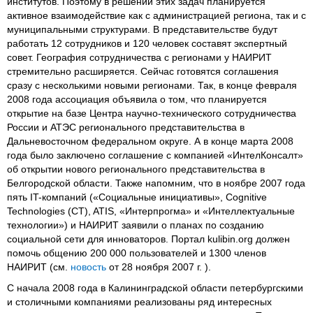
институтов. Поэтому в решении этих задач планируется
активное взаимодействие как с администрацией региона, так и с
муниципальными структурами. В представительстве будут
работать 12 сотрудников и 120 человек составят экспертный
совет. География сотрудничества с регионами у НАИРИТ
стремительно расширяется. Сейчас готовятся соглашения
сразу с несколькими новыми регионами. Так, в конце февраля
2008 года ассоциация объявила о том, что планируется
открытие на базе Центра научно-технического сотрудничества
России и АТЭС регионального представительства в
Дальневосточном федеральном округе. А в конце марта 2008
года было заключено соглашение с компанией «ИнтелКонсалт»
об открытии нового регионального представительства в
Белгородской области. Также напомним, что в ноябре 2007 года
пять IT-компаний («Социальные инициативы», Cognitive
Technologies (CT), ATIS, «Интерпрогма» и «Интеллектуальные
технологии») и НАИРИТ заявили о планах по созданию
социальной сети для инноваторов. Портал kulibin.org должен
помочь общению 200 000 пользователей и 1300 членов
НАИРИТ (см.
новость
от 28 ноября 2007 г. ).
С начала 2008 года в Калининградской области петербургскими
и столичными компаниями реализованы ряд интересных