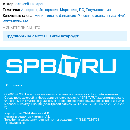
Автор:
Алексей Писарев
.
Тематики:
Интернет
,
Интеграция
,
Маркетинг
,
ПО
,
Регулирование
Ключевые слова:
Министерство финансов
,
Россвязьохранкультура
,
ФАС
,
регулирование
А ЗНАЕТЕ ЛИ ВЫ, ЧТО:
Прдовижение сайтов Санкт-Петербург
О проекте
© 2004-2026 При использовании материалов ссылка на spbit.ru обязательна
Средство массовой информации сетевое издание "SPBIT.RU" зарегистрировано
Федеральной службы по надзору в сфере связи, информационных технологий и
массовых коммуникаций (реестровая запись ЭЛ № ФС 77 - 84345 от 26.12.2022
г.).
Учредитель СМИ Янкевич А.В
Главный редактор Янкевич А.В
Телефон и адрес электронной почты редакции +7 (812) 7156798,
info@spbit.ru