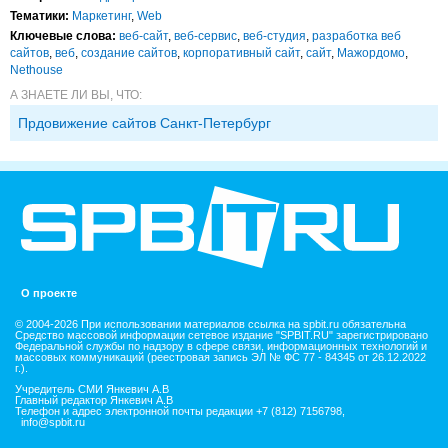
Тематики:
Маркетинг
,
Web
Ключевые слова:
веб-сайт
,
веб-сервис
,
веб-студия
,
разработка веб
сайтов
,
веб
,
создание сайтов
,
корпоративный сайт
,
сайт
,
Мажордомо
,
Nethouse
А ЗНАЕТЕ ЛИ ВЫ, ЧТО:
Прдовижение сайтов Санкт-Петербург
О проекте
© 2004-2026 При использовании материалов ссылка на spbit.ru обязательна
Средство массовой информации сетевое издание "SPBIT.RU" зарегистрировано
Федеральной службы по надзору в сфере связи, информационных технологий и
массовых коммуникаций (реестровая запись ЭЛ № ФС 77 - 84345 от 26.12.2022
г.).
Учредитель СМИ Янкевич А.В
Главный редактор Янкевич А.В
Телефон и адрес электронной почты редакции +7 (812) 7156798,
info@spbit.ru