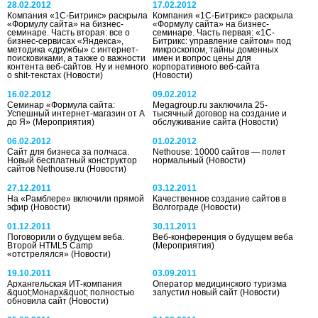
28.02.2012
17.02.2012
Компания «1С-Битрикс» раскрыла
Компания «1С-Битрикс» раскрыла
«Формулу сайта» на бизнес-
«Формулу сайта» на бизнес-
семинаре. Часть вторая: все о
семинаре. Часть первая: «1С-
бизнес-сервисах «Яндекса»,
Битрикс: управление сайтом» под
методика «дружбы» с интернет-
микроскопом, тайны доменных
поисковиками, а также о важности
имен и вопрос цены для
контента веб-сайтов. Ну и немного
корпоративного веб-сайта
о shit-текстах
(Новости)
(Новости)
16.02.2012
09.02.2012
Семинар «Формула сайта:
Megagroup.ru заключила 25-
Успешный интернет-магазин от А
тысячный договор на создание и
до Я»
(Мероприятия)
обслуживание сайта
(Новости)
06.02.2012
01.02.2012
Сайт для бизнеса за полчаса.
Nethouse: 10000 сайтов — полет
Новый бесплатный конструктор
нормальный
(Новости)
сайтов Nethouse.ru
(Новости)
27.12.2011
03.12.2011
На «Рамблере» включили прямой
Качественное создание сайтов в
эфир
(Новости)
Волгограде
(Новости)
01.12.2011
30.11.2011
Поговорили о будущем веба.
Веб-конференция о будущем веба
Второй HTML5 Camp
(Мероприятия)
«отстрелялся»
(Новости)
19.10.2011
03.09.2011
Архангельская ИТ-компания
Оператор медицинского туризма
&quot;Монарх&quot; полностью
запустил новый сайт
(Новости)
обновила сайт
(Новости)