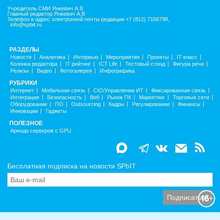
Учредитель СМИ Янкевич А.В
Главный редактор Янкевич А.В
Телефон и адрес электронной почты редакции +7 (812) 7156798,
info@spbit.ru
РАЗДЕЛЫ
Новости
Аналитика
Интервью
Мероприятия
Проекты
IT класс
Колонка редактора
IT рейтинг
ICT Life
Тестовый стенд
Фигура речи
Релизы
Видео
Фотогалерея
Инфографика
РУБРИКИ
Интернет
Мобильная связь
CIO/Управление ИТ
Фиксированная связь
Интеграция
Безопасность
Веб
Рынок ПК
Маркетинг
Торговые сети
Оборудование
ПО
Outsourcing
Кадры
Регулирование
Финансы
Инновации
Гаджеты
ПОЛЕЗНОЕ
Аренда серверов с GPU
Бесплатная подписка на новости SPbIT