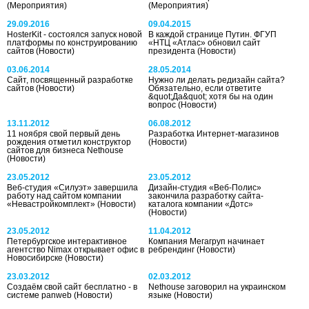
(Мероприятия)
(Мероприятия)
29.09.2016
09.04.2015
HosterKit - состоялся запуск новой
В каждой странице Путин. ФГУП
платформы по конструированию
«НТЦ «Атлас» обновил сайт
сайтов
(Новости)
президента
(Новости)
03.06.2014
28.05.2014
Сайт, посвященный разработке
Нужно ли делать редизайн сайта?
сайтов
(Новости)
Обязательно, если ответите
&quot;Да&quot; хотя бы на один
вопрос
(Новости)
13.11.2012
06.08.2012
11 ноября свой первый день
Разработка Интернет-магазинов
рождения отметил конструктор
(Новости)
сайтов для бизнеса Nethouse
(Новости)
23.05.2012
23.05.2012
Веб-студия «Силуэт» завершила
Дизайн-студия «Веб-Полис»
работу над сайтом компании
закончила разработку сайта-
«Невастройкомплект»
(Новости)
каталога компании «Дотс»
(Новости)
23.05.2012
11.04.2012
Петербургское интерактивное
Компания Мегагруп начинает
агентство Nimax открывает офис в
ребрендинг
(Новости)
Новосибирске
(Новости)
23.03.2012
02.03.2012
Создаём свой сайт бесплатно - в
Nethouse заговорил на украинском
системе panweb
(Новости)
языке
(Новости)