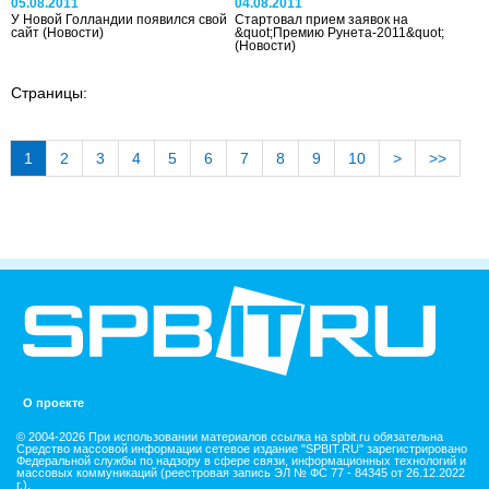
05.08.2011
04.08.2011
У Новой Голландии появился свой
Стартовал прием заявок на
сайт
(Новости)
&quot;Премию Рунета-2011&quot;
(Новости)
Страницы:
1
2
3
4
5
6
7
8
9
10
>
>>
О проекте
© 2004-2026 При использовании материалов ссылка на spbit.ru обязательна
Средство массовой информации сетевое издание "SPBIT.RU" зарегистрировано
Федеральной службы по надзору в сфере связи, информационных технологий и
массовых коммуникаций (реестровая запись ЭЛ № ФС 77 - 84345 от 26.12.2022
г.).