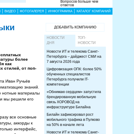
Вопросов больше чем
ответов
Ы
ВИДЕО
ФОТОГАЛЕРЕЯ
ИНФОГРАФИКА
КАТАЛОГ КОМПАНИЙ
зыки
ДОБАВИТЬ КОМПАНИЮ
НОВОСТИ
ТОП-
ДНЯ
НОВОСТИ
Новости ИТ и телекома Санкт-
бесплатных
Петербурга – дайджест СМИ на
улатуры более
7 августа 2026 года
бя как
 стилей, от поп-
Цифровизация ОПК: более 50%
обученных специалистов
Петербурга получили IT-
йта Иван Ручьёв
компетенции
тематизацию знаний.
«Обнимаю сердцем» запустила
е нотные материалы
брендированную мобильную
 и мы решили его
связь ХОРОВОД на
инфраструктуре Билайна
Билайн зафиксировал рост
сразу все основные
мобильного трафика в Пулково
атуры, аккорды к
на 50% в начале лета
 только интерфейс,
Новости ИТ и телекома Санкт-