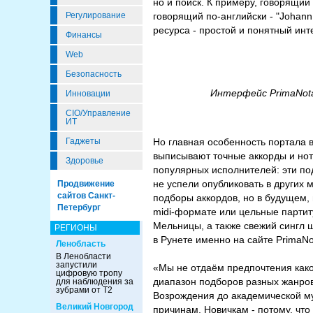
но и поиск. К примеру, говорящий
Регулирование
говорящий по-английски - "Johann
ресурса - простой и понятный инт
Финансы
Web
Безопасность
Интерфейс PrimaNota
Инновации
CIO/Управление
ИТ
Гаджеты
Но главная особенность портала 
выписывают точные аккорды и нот
Здоровье
популярных исполнителей: эти по
не успели опубликовать в других 
Продвижение
сайтов Санкт-
подборы аккордов, но в будущем, 
Петербург
midi-формате или цельные партит
Мельницы, а также свежий сингл ш
РЕГИОНЫ
в Рунете именно на сайте PrimaNo
Ленобласть
В Ленобласти
запустили
«Мы не отдаём предпочтения как
цифровую тропу
диапазон подборов разных жанров:
для наблюдения за
зубрами от Т2
Возрождения до академической муз
Великий Новгород
причинам. Новичкам - потому, чт