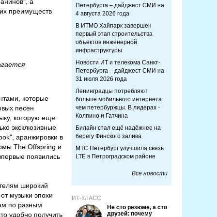
анинов", а
Петербурга – дайджест СМИ на
угих преимуществ
4 августа 2026 года
В ИТМО Хайпарк завершен
первый этап строительства
объектов инженерной
инфраструктуры
Новости ИТ и телекома Санкт-
агается
Петербурга – дайджест СМИ на
31 июля 2026 года
Ленинградцы потребляют
нтами, которые
больше мобильного интернета
овых песен
чем петербуржцы. В лидерах -
Колпино и Гатчина
ыку, которую еще
лько эксклюзивные
Билайн стал ещё надёжнее на
берегу Финского залива
ook", аранжировки в
мы The Offspring и
МТС Петербург улучшила связь
 впервые появились
LTE в Петроградском районе
Все новости
ателям широкий
 от музыки эпохи
ИТ-КЛАСС
там по разным
Не сто резюме, а сто
друзей: почему
то удобно получить