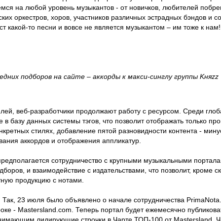
мся на любой уровень музыкантов - от новичков, любителей побре
ких оркестров, хоров, участников различных эстрадных бэндов и с
кст какой-то песни и вовсе не является музыкантом – им тоже к нам!
едних подборов на сайте – аккорды к макси-синглу группы Kняzz
елей, веб-разработчики продолжают работу с ресурсом. Среди гло
 в базу данных системы тэгов, что позволит отображать только пр
нкретных стилях, добавление пятой разновидности контента - минус
ания аккордов и отображения аппликатур.
 предполагается сотрудничество с крупными музыкальными портала
боров, и взаимодействие с издательствами, что позволит, кроме с
тную продукцию с нотами.
. Так, 23 июля было объявлено о начале сотрудничества PrimaNota
оке - Mastersland.com. Теперь портал будет ежемесячно публикова
нимающим лидирующие строчки в Чарте ТОП-100 от Mastersland. Ч