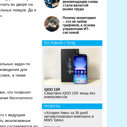
рекомендации снова
нчать во дворе на
стали валютой
рынка труда
ольных певцов. Да и
».
Почему мониторинг
– это не набор
графиков, а основа
управления ИТ-
системой
ТЕСТОВЫЙ СТЕНД
бальных задач по
оизведения для
овок, а также
iQOO 15R
ми, что позволит
Смартфон iQOO 15R: мощь без
компромиссов
качки бесплатного
ПРОЕКТЫ
«Холдинг Аква» за 36 дней
.ru с ведущим
автоматизировал комплаенс в
ть эксклюзивные
MWS Tables
арт составляется по