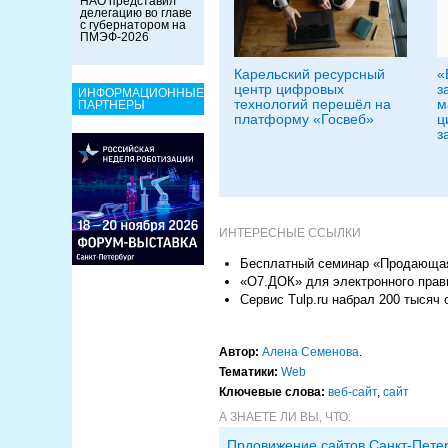
НАО представил
делегацию во главе
с губернатором на
ПМЭФ-2026
Карельский ресурсный
«
центр цифровых
з
ИНФОРМАЦИОННЫЕ
технологий перешёл на
м
ПАРТНЕРЫ
платформу «Госвеб»
ц
з
ИНТЕРЕСНЫЕ ССЫЛКИ
Бесплатный семинар «Продающая 
«О7.ДОК» для электронного прав
Сервис Tulp.ru набрал 200 тысяч 
Автор:
Алена Семенова
.
Тематики:
Web
Ключевые слова:
веб-сайт
,
сайт
А ЗНАЕТЕ ЛИ ВЫ, ЧТО:
Прдовижение сайтов Санкт-Пете