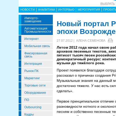
ВЫБРАТЬ
НОВОСТИ
АНАЛИТИКА
ИНТЕРВЬЮ
МЕРОПРИЯТИЯ
ПРОЕКТ
Импорто­
Замещение
Новый портал Pr
Автоматизация
эпохи Возрожде
Промышленности
Интернет
27.07.2012 |
АЛЕНА СЕМЕНОВА
Мобильная связь
Летом 2012 года начал свою ра
архивов песенных текстов, акк
Фиксированная
пятисот тысяч песен российски
связь
демократичный ресурс: контен
музыки до тяжёлого рока.
Интеграция
Проект появился благодаря сотруд
Рынок ПК
рассказал о причинах создания P
Маркетинг
Музыкальные знания на данный м
Торговые сети
достаточно тяжело. У нас есть си
сделать».
Оборудование
ПО
Первое принципиальное отличие са
разновидности нотного и околонотн
Outsourcing
песням и собственно песенные те
Кадры