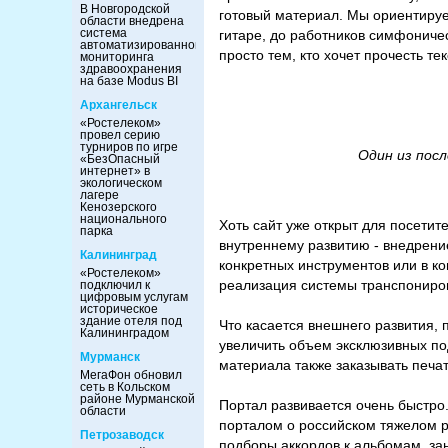
В Новгородской
готовый материал. Мы ориентируе
области внедрена
система
гитаре, до работников симфоничес
автоматизированного
просто тем, кто хочет прочесть те
мониторинга
здравоохранения
на базе Modus BI
Архангельск
«Ростелеком»
провел серию
турниров по игре
Один из посл
«БезОпасный
интернет» в
экологическом
лагере
Кенозерского
национального
Хоть сайт уже открыт для посетит
парка
внутреннему развитию - внедрение
Калининград
конкретных инструментов или в ко
«Ростелеком»
реализация системы транспониров
подключил к
цифровым услугам
историческое
здание отеля под
Что касается внешнего развития,
Калининградом
увеличить объем эксклюзивных под
Мурманск
материала также заказывать печа
МегаФон обновил
сеть в Кольском
районе Мурманской
Портал развивается очень быстро
области
порталом о российском тяжелом р
Петрозаводск
подборы аккордов к альбомам, за