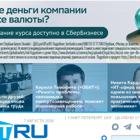
Никита Кард
Кирилл Тимофеев («ОБИТ»):
«ИТ-сфера с
«Решить проблемы,
одним из не
сто друзей:
связанные с
повышения 
ации снова
импортозамещением, поможет
практически 
ынка труда
планомерная работа»
экономики»
САНКТ-ПЕТЕРБУРГ
18.9
°
ЦБ
USD 82.17
7 АВГУСТА 2026