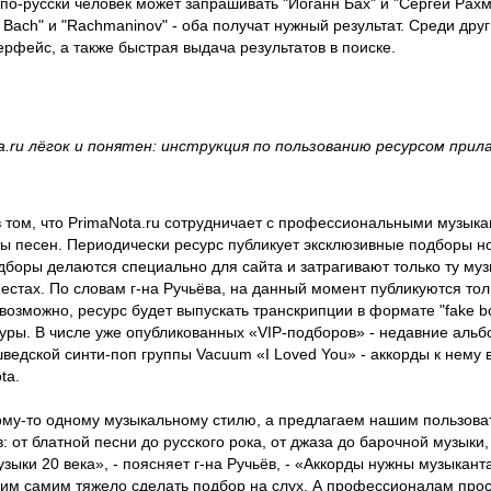
 по-русски человек может запрашивать "Иоганн Бах" и "Сергей Рахм
 Bach" и "Rachmaninov" - оба получат нужный результат. Среди др
ерфейс, а также быстрая выдача результатов в поиске.
.ru лёгок и понятен: инструкция по пользованию ресурсом прил
в том, что PrimaNota.ru сотрудничает с профессиональными музыка
ы песен. Периодически ресурс публикует эксклюзивные подборы н
дборы делаются специально для сайта и затрагивают только ту муз
местах. По словам г-на Ручьёва, на данный момент публикуются то
возможно, ресурс будет выпускать транскрипции в формате "fake b
уры. В числе уже опубликованных «VIP-подборов» - недавние альбо
ведской синти-поп группы Vacuum «I Loved You» - аккорды к нему
ta.
ому-то одному музыкальному стилю, а предлагаем нашим пользов
 от блатной песни до русского рока, от джаза до барочной музыки,
ыки 20 века», - поясняет г-на Ручьёв, - «Аккорды нужны музыкан
о им самим тяжело сделать подбор на слух. А профессионалам прос