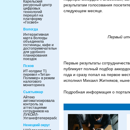
Карельский
результатам голосования посетите
ресурсный центр
цифровых
следующем месяце.
технологий
перешёл на
платформу
«Госвеб»
Вологда
Интерактивная
Первый ито
карта Вологды
объединила
гостиницы, кафе и
достопримечательности
для удобного
планирования
поездок
Первые результаты сотрудничества
Псков
публикует полный подбор аккордо
ИТ-холдинг Т1
года и сразу попал на первое мес
перевел «Титан-
Полимер» в режим
исполнил Михаил Житняков, ныне
налогового
мониторинга
Подробная информация о портал
Сыктывкар
Айтеко
автоматизировала
контроль за
аттестациями
сотрудников на
ЛУКОЙЛ-
Ухтанефтепереработка
Ненецкий округ