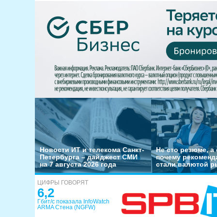
Новости ИТ и телекома Санкт-
Не сто резюме, а 
Петербурга – дайджест СМИ
почему рекоменд
на 7 августа 2026 года
стали валютой р
ЦИФРЫ ГОВОРЯТ
6,2
Гбит/с показала InfoWatch
ARMA Стена (NGFW)