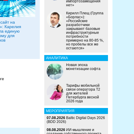
импортозамещения
нет»
Кирилл Плещ (Группа
«Борлас»):
«Российские
сайт на
разработчики
»: Карелия
закрывают базовые
ла единую
инфраструктурные
рму для
потребности
нов
примерно на 80-85 %,
но пробелы все же
остаются»
АНАЛИТИКА
Новая эпоха
монетизации софта
ге
Тарифы мобильной
связи оператора Т2
для жителей
Петербурга весной
2026 года
МЕРОПРИЯТИЯ
07.08.2026
Baltic Digital Days 2026
(BDD 2026)
08.08.2026
ИИ-мышление и
создание собственного проекта