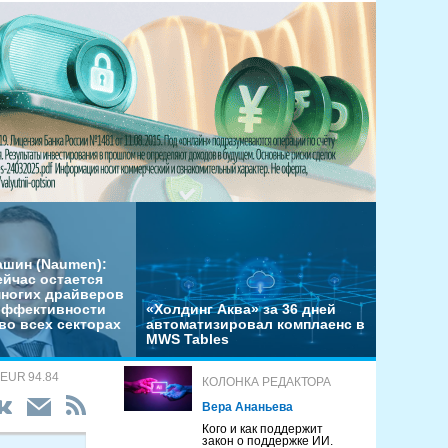
ашин (Naumen):
ейчас остается
многих драйверов
эффективности
«Холдинг Аква» за 36 дней
во всех секторах
автоматизировал комплаенс в
MWS Tables
 EUR 94.84
КОЛОНКА РЕДАКТОРА
Вера Ананьева
Кого и как поддержит
закон о поддержке ИИ.