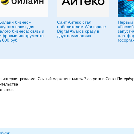
Билайн бизнес»
Сайт Айтеко стал
Первый 
апустил пакет для
победителем Workspace
«Госвеб
алого бизнеса: связь и
Digital Awards сразу в
запусти
ифровые инструменты
двух номинациях
платфо
а 800 руб.
госорга
интернет-реклама. Сочный маркетинг-микс» 7 августа в Санкт-Петербур
ительства
отзывов
рбург