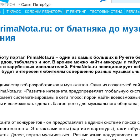
 РЕГИОН
> Санкт-Петербург
Ы
IT КЛАСС
КОЛОНКА РЕДАКТОРА
IT РЕЙТИНГ
ТЕСТОВЫЙ СТЕНД
РЕЛИЗ
imaNota.ru: от блатняка до му
ния
боту портал PrimaNota.ru – один из самых больших в Рунете 
ордов, табулатур и нот. В архиве можно найти аккорды и таб
х и зарубежных исполнителей. PrimaNota.ru позиционирует се
т будет интересен любителям совершенно разных музыкальных
ничеству веб-разработчиков и музыкантов. Один из создателей са
rimaNota.ru: «Развитие интернета предопределяет глобальную сис
омент систематизированы в сети плохо: порой найти всевозможны
лы и возможность сделать благое дело для музыкального общества,
йта от конкурентов - он предоставляет в единой системе поиска 
ого контента. Это как сами ноты (партии и партитуры), так и табул
ксты. Далее, портал мультиязычен. Разные языки поддерживает не