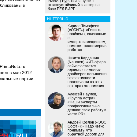
РМИАЦ Бурятии запустил
убликованы в
отказоустойчивый кластер на
базе РЕД ВИРТ
ИНТЕРВЬЮ
Кирилл Тимофеев
(«ОБИТ»): «Решить
проблемы, связанные
с
импортозамещением,
поможет планомерная
работа»
Никита Кардашин
(Naumen): «ИТ-сфера
PrimaNota.ru
сейчас остается
одним из немногих
ущен в мае 2012
драйверов повышения
эффективности
вокальные партии
практически во всех
секторах экономики»
Алексей Наумов,
«Группа Астра»:
«Наши эксперты
профессионально
делают свою работу в
части PR»
Андрей Козлов («ЭОС
Софт»): «Надо четко
понимать, что
обратной дороги для