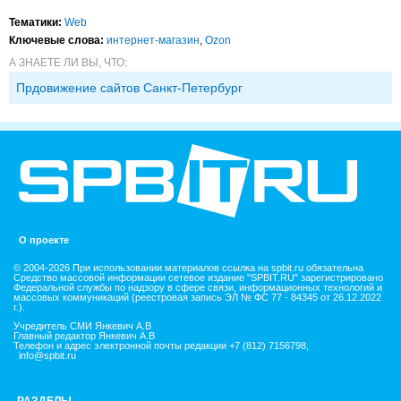
Тематики:
Web
Ключевые слова:
интернет-магазин
,
Ozon
А ЗНАЕТЕ ЛИ ВЫ, ЧТО:
Прдовижение сайтов Санкт-Петербург
О проекте
© 2004-2026 При использовании материалов ссылка на spbit.ru обязательна
Средство массовой информации сетевое издание "SPBIT.RU" зарегистрировано
Федеральной службы по надзору в сфере связи, информационных технологий и
массовых коммуникаций (реестровая запись ЭЛ № ФС 77 - 84345 от 26.12.2022
г.).
Учредитель СМИ Янкевич А.В
Главный редактор Янкевич А.В
Телефон и адрес электронной почты редакции +7 (812) 7156798,
info@spbit.ru
РАЗДЕЛЫ