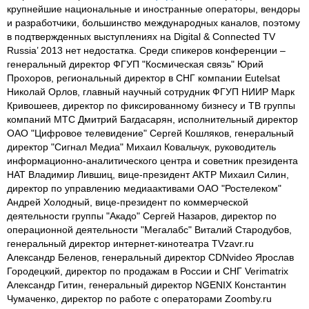
крупнейшие национальные и иностранные операторы, вендоры
и разработчики, большинство международных каналов, поэтому
в подтвержденных выступлениях на Digital & Connected TV
Russia’ 2013 нет недостатка. Среди спикеров конференции –
генеральный директор ФГУП "Космическая связь" Юрий
Прохоров, региональный директор в СНГ компании Eutelsat
Николай Орлов, главный научный сотрудник ФГУП НИИР Марк
Кривошеев, директор по фиксированному бизнесу и ТВ группы
компаний МТС Дмитрий Багдасарян, исполнительный директор
ОАО "Цифровое телевидение" Сергей Кошляков, генеральный
директор "Сигнал Медиа" Михаил Ковальчук, руководитель
информационно-аналитического центра и советник президента
НАТ Владимир Лившиц, вице-президент АКТР Михаил Силин,
директор по управлению медиаактивами ОАО "Ростелеком"
Андрей Холодный, вице-президент по коммерческой
деятельности группы "Акадо" Сергей Назаров, директор по
операционной деятельности "Мегалабс" Виталий Стародубов,
генеральный директор интернет-кинотеатра TVzavr.ru
Александр Беленов, генеральный директор CDNvideo Ярослав
Городецкий, директор по продажам в России и СНГ Verimatrix
Александр Гитин, генеральный директор NGENIX Константин
Чумаченко, директор по работе с операторами Zoomby.ru