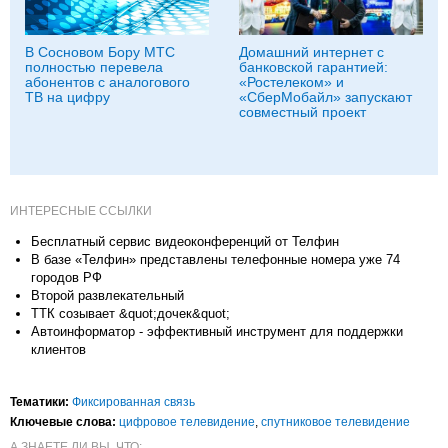
В Сосновом Бору МТС
Домашний интернет с
полностью перевела
банковской гарантией:
абонентов с аналогового
«Ростелеком» и
ТВ на цифру
«СберМобайл» запускают
совместный проект
ИНТЕРЕСНЫЕ ССЫЛКИ
Бесплатный сервис видеоконференций от Телфин
В базе «Телфин» представлены телефонные номера уже 74
городов РФ
Второй развлекательный
ТТК созывает &quot;дочек&quot;
Автоинформатор - эффективный инструмент для поддержки
клиентов
Тематики:
Фиксированная связь
Ключевые слова:
цифровое телевидение
,
спутниковое телевидение
А ЗНАЕТЕ ЛИ ВЫ, ЧТО: