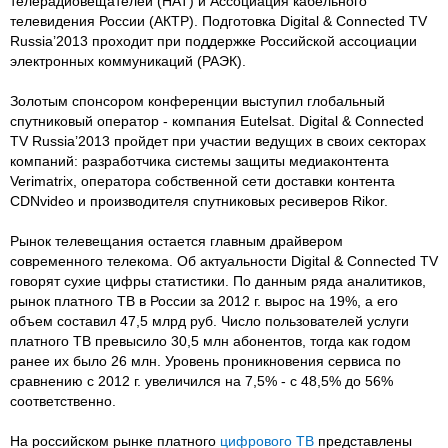
телерадиовещателей (НАТ) и Ассоциация кабельного
телевидения России (АКТР). Подготовка Digital & Connected TV
Russia’2013 проходит при поддержке Российской ассоциации
электронных коммуникаций (РАЭК).
Золотым спонсором конференции выступил глобальный
спутниковый оператор - компания Eutelsat. Digital & Connected
TV Russia’2013 пройдет при участии ведущих в своих секторах
компаний: разработчика системы защиты медиаконтента
Verimatrix, оператора собственной сети доставки контента
CDNvideo и производителя спутниковых ресиверов Rikor.
Рынок телевещания остается главным драйвером
современного телекома. Об актуальности Digital & Connected TV
говорят сухие цифры статистики. По данным ряда аналитиков,
рынок платного ТВ в России за 2012 г. вырос на 19%, а его
объем составил 47,5 млрд руб. Число пользователей услуги
платного ТВ превысило 30,5 млн абонентов, тогда как годом
ранее их было 26 млн. Уровень проникновения сервиса по
сравнению с 2012 г. увеличился на 7,5% - с 48,5% до 56%
соответственно.
На российском рынке платного
цифрового ТВ
представлены