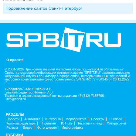
Прдовижение сайтов Санкт-Петербург
О проекте
© 2004-2026 При использовании материалов ссылка на spbit.ru обязательна
Средство массовой информации сетевое издание "SPBIT.RU" зарегистрировано
Федеральной службы по надзору в сфере связи, информационных технологий и
массовых коммуникаций (реестровая запись ЭЛ № ФС 77 - 84345 от 26.12.2022
г.).
Учредитель СМИ Янкевич А.В
Главный редактор Янкевич А.В
Телефон и адрес электронной почты редакции +7 (812) 7156798,
info@spbit.ru
РАЗДЕЛЫ
Новости
Аналитика
Интервью
Мероприятия
Проекты
IT класс
Колонка редактора
IT рейтинг
ICT Life
Тестовый стенд
Фигура речи
Релизы
Видео
Фотогалерея
Инфографика
РУБРИКИ