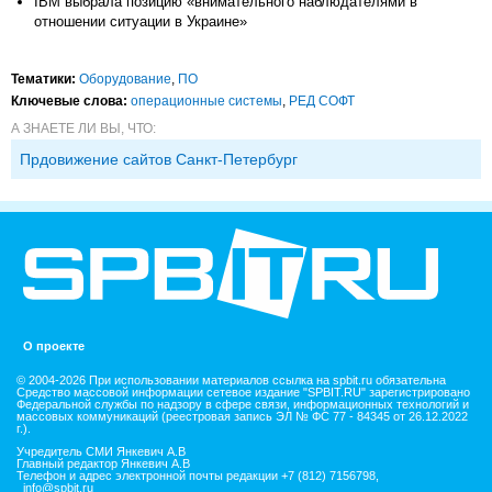
IBM выбрала позицию «внимательного наблюдателями в
отношении ситуации в Украине»
Тематики:
Оборудование
,
ПО
Ключевые слова:
операционные системы
,
РЕД СОФТ
А ЗНАЕТЕ ЛИ ВЫ, ЧТО:
Прдовижение сайтов Санкт-Петербург
О проекте
© 2004-2026 При использовании материалов ссылка на spbit.ru обязательна
Средство массовой информации сетевое издание "SPBIT.RU" зарегистрировано
Федеральной службы по надзору в сфере связи, информационных технологий и
массовых коммуникаций (реестровая запись ЭЛ № ФС 77 - 84345 от 26.12.2022
г.).
Учредитель СМИ Янкевич А.В
Главный редактор Янкевич А.В
Телефон и адрес электронной почты редакции +7 (812) 7156798,
info@spbit.ru