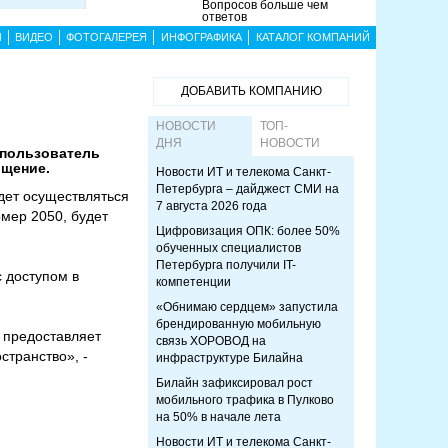
Вопросов больше чем
ответов
Ы
ВИДЕО
ФОТОГАЛЕРЕЯ
ИНФОГРАФИКА
КАТАЛОГ КОМПАНИЙ
ДОБАВИТЬ КОМПАНИЮ
НОВОСТИ
ТОП-
ДНЯ
НОВОСТИ
 пользователь
бщение.
Новости ИТ и телекома Санкт-
Петербурга – дайджест СМИ на
дет осуществляться
7 августа 2026 года
мер 2050, будет
Цифровизация ОПК: более 50%
обученных специалистов
Петербурга получили IT-
 доступом в
компетенции
«Обнимаю сердцем» запустила
брендированную мобильную
 предоставляет
связь ХОРОВОД на
странство», -
инфраструктуре Билайна
Билайн зафиксировал рост
мобильного трафика в Пулково
на 50% в начале лета
Новости ИТ и телекома Санкт-