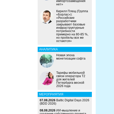
импортозамещения
нет»
Кирилл Плещ (Группа
«Борлас»):
«Российские
разработчики
закрывают базовые
инфраструктурные
потребности
примерно на 80-85 %,
но пробелы все же
остаются»
АНАЛИТИКА
Новая эпоха
монетизации софта
Тарифы мобильной
связи оператора Т2
для жителей
Петербурга весной
2026 года
МЕРОПРИЯТИЯ
07.08.2026
Baltic Digital Days 2026
(BDD 2026)
08.08.2026
ИИ-мышление и
создание собственного проекта