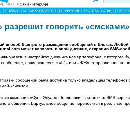
 РЕГИОН
> Санкт-Петербург
Ы
IT КЛАСС
КОЛОНКА РЕДАКТОРА
IT РЕЙТИНГ
ТЕСТОВЫЙ СТЕНД
РЕЛИЗ
 разрешит говорить «смсками»
ый способ быстрого размещения сообщений в блогах. Любой
ournal.com может написать в свой дневник, отправив SMS-соо
ишь указать в настройках дневника номер телефона, с которого бу
о сообщение, начинающееся с «LJ» или «ЖЖ», отправленное на но
тправки сообщений была доступна только владельцам телефонов с
ммой-клиентом.
витию компании «Суп» Эдуард Шендерович считает что SMS-сервис
вного общения. Виртуальное общение переносится в реальное про