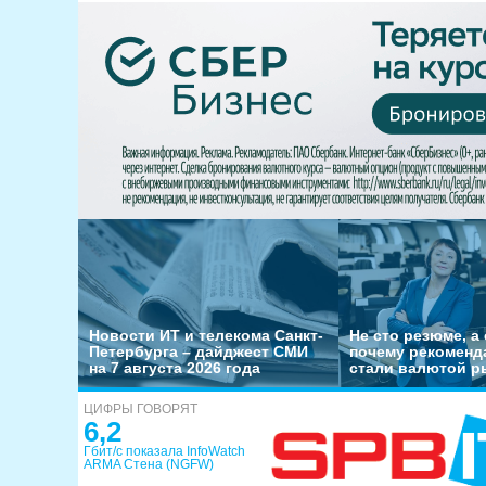
Новости ИТ и телекома Санкт-
Не сто резюме, а 
Петербурга – дайджест СМИ
почему рекоменд
на 7 августа 2026 года
стали валютой р
ЦИФРЫ ГОВОРЯТ
6,2
Гбит/с показала InfoWatch
ARMA Стена (NGFW)