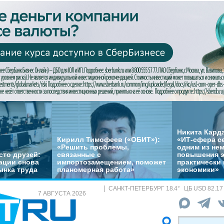
Никита Кард
Кирилл Тимофеев («ОБИТ»):
«ИТ-сфера с
«Решить проблемы,
одним из не
сто друзей:
связанные с
повышения 
ации снова
импортозамещением, поможет
практически 
ынка труда
планомерная работа»
экономики»
САНКТ-ПЕТЕРБУРГ
18.4
°
ЦБ
USD 82.17
7 АВГУСТА 2026