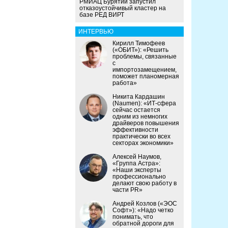
РМИАЦ Бурятии запустил
отказоустойчивый кластер на
базе РЕД ВИРТ
ИНТЕРВЬЮ
Кирилл Тимофеев
(«ОБИТ»): «Решить
проблемы, связанные
с
импортозамещением,
поможет планомерная
работа»
Никита Кардашин
(Naumen): «ИТ-сфера
сейчас остается
одним из немногих
драйверов повышения
эффективности
практически во всех
секторах экономики»
Алексей Наумов,
«Группа Астра»:
«Наши эксперты
профессионально
делают свою работу в
части PR»
Андрей Козлов («ЭОС
Софт»): «Надо четко
понимать, что
обратной дороги для