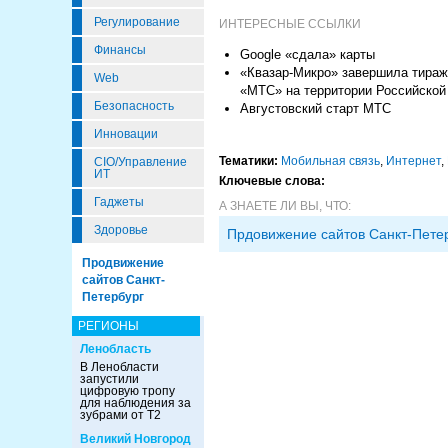
Регулирование
ИНТЕРЕСНЫЕ ССЫЛКИ
Финансы
Google «сдала» карты
«Квазар-Микро» завершила тира
Web
«МТС» на территории Российской
Безопасность
Августовский старт МТС
Инновации
Тематики:
Мобильная связь
,
Интернет
,
CIO/Управление
ИТ
Ключевые слова:
Гаджеты
А ЗНАЕТЕ ЛИ ВЫ, ЧТО:
Здоровье
Прдовижение сайтов Санкт-Пете
Продвижение
сайтов Санкт-
Петербург
РЕГИОНЫ
Ленобласть
В Ленобласти
запустили
цифровую тропу
для наблюдения за
зубрами от Т2
Великий Новгород