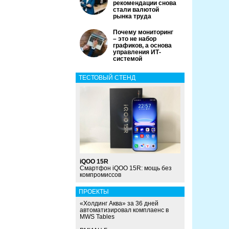
рекомендации снова
стали валютой
рынка труда
Почему мониторинг
– это не набор
графиков, а основа
управления ИТ-
системой
ТЕСТОВЫЙ СТЕНД
iQOO 15R
Смартфон iQOO 15R: мощь без
компромиссов
ПРОЕКТЫ
«Холдинг Аква» за 36 дней
автоматизировал комплаенс в
MWS Tables