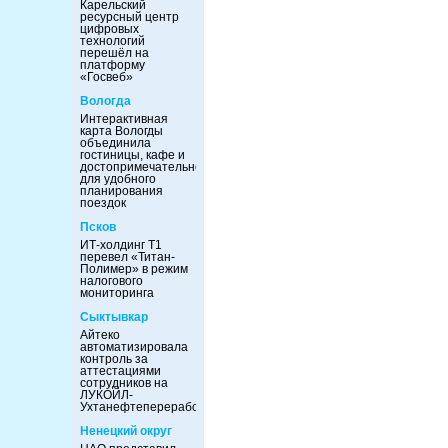
Карельский
ресурсный центр
цифровых
технологий
перешёл на
платформу
«Госвеб»
Вологда
Интерактивная
карта Вологды
объединила
гостиницы, кафе и
достопримечательности
для удобного
планирования
поездок
Псков
ИТ-холдинг Т1
перевел «Титан-
Полимер» в режим
налогового
мониторинга
Сыктывкар
Айтеко
автоматизировала
контроль за
аттестациями
сотрудников на
ЛУКОЙЛ-
Ухтанефтепереработка
Ненецкий округ