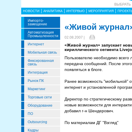
ВЫБРАТЬ
НОВОСТИ
АНАЛИТИКА
ИНТЕРВЬЮ
МЕРОПРИЯТИЯ
ПРОЕКТ
Импорто­
Замещение
«Живой журнал»
Автоматизация
Промышленности
02.08.2007 |
Интернет
«Живой журнал» запускает нов
кириллического сегмента Livej
Мобильная связь
Пользователю необходимо всего л
Фиксированная
передача сообщений. После этог
связь
появляться в блоге.
Интеграция
Рынок ПК
Ранее возможность "мобильной" о
интернет и установленной програ
Маркетинг
Торговые сети
Директор по стратегическому раз
новые возможности для интеракти
Оборудование
добавил г-н Шендерович.
ПО
Outsourcing
По материалам ДГ "Взгляд"
Кадры