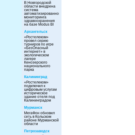
В Новгородской
области внедрена
система
автоматизированного
мониторинга
здравоохранения
на базе Modus BI
Архангельск
«Ростелеком»
провел серию
турниров по игре
«БезОпасный
интернет» в
экологическом
лагере
Кенозерского
национального
парка
Калининград
«Ростелеком»
подключил к
цифровым услугам
историческое
здание отеля под
Калининградом
Мурманск
МегаФон обновил
сеть в Кольском
районе Мурманской
области
Петрозаводск