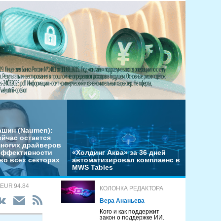
ашин (Naumen):
ейчас остается
многих драйверов
эффективности
«Холдинг Аква» за 36 дней
во всех секторах
автоматизировал комплаенс в
MWS Tables
 EUR 94.84
КОЛОНКА РЕДАКТОРА
Вера Ананьева
Кого и как поддержит
закон о поддержке ИИ.