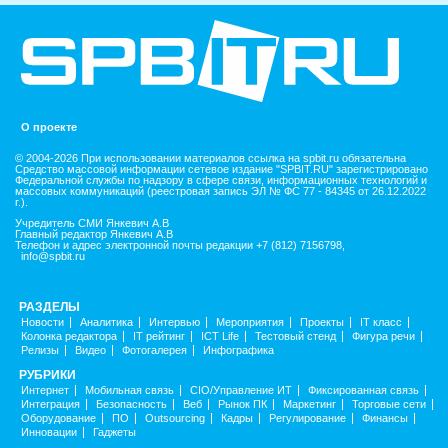
О проекте
© 2004-2026 При использовании материалов ссылка на spbit.ru обязательна
Средство массовой информации сетевое издание "SPBIT.RU" зарегистрировано
Федеральной службы по надзору в сфере связи, информационных технологий и
массовых коммуникаций (реестровая запись ЭЛ № ФС 77 - 84345 от 26.12.2022
г.).
Учредитель СМИ Янкевич А.В
Главный редактор Янкевич А.В
Телефон и адрес электронной почты редакции +7 (812) 7156798,
info@spbit.ru
РАЗДЕЛЫ
Новости
Аналитика
Интервью
Мероприятия
Проекты
IT класс
Колонка редактора
IT рейтинг
ICT Life
Тестовый стенд
Фигура речи
Релизы
Видео
Фотогалерея
Инфографика
РУБРИКИ
Интернет
Мобильная связь
CIO/Управление ИТ
Фиксированная связь
Интеграция
Безопасность
Веб
Рынок ПК
Маркетинг
Торговые сети
Оборудование
ПО
Outsourcing
Кадры
Регулирование
Финансы
Инновации
Гаджеты