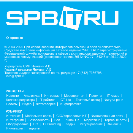
О проекте
© 2004-2026 При использовании материалов ссылка на spbit.ru обязательна
Средство массовой информации сетевое издание "SPBIT.RU" зарегистрировано
Федеральной службы по надзору в сфере связи, информационных технологий и
массовых коммуникаций (реестровая запись ЭЛ № ФС 77 - 84345 от 26.12.2022
г.).
Учредитель СМИ Янкевич А.В
Главный редактор Янкевич А.В
Телефон и адрес электронной почты редакции +7 (812) 7156798,
info@spbit.ru
РАЗДЕЛЫ
Новости
Аналитика
Интервью
Мероприятия
Проекты
IT класс
Колонка редактора
IT рейтинг
ICT Life
Тестовый стенд
Фигура речи
Релизы
Видео
Фотогалерея
Инфографика
РУБРИКИ
Интернет
Мобильная связь
CIO/Управление ИТ
Фиксированная связь
Интеграция
Безопасность
Веб
Рынок ПК
Маркетинг
Торговые сети
Оборудование
ПО
Outsourcing
Кадры
Регулирование
Финансы
Инновации
Гаджеты