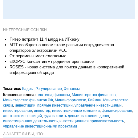
ИНТЕРЕСНЫЕ ССЫЛКИ
Питер потратит 11,4 млрд на ИТ-зону
МТТ сообщает о новом этапе развития сотрудничества
операторов электросвязи РСС
От перемены мест слагаемых
«КОРУС Консалтинг» продвинет open source
ROSES - новая система для поиска данных в корпоративной
информационной среде
Тематики:
Кадры
,
Регулирование
,
Финансы
Ключевые слова:
платежи
,
финансы
,
Министерство финансов
,
Министерство финансов РФ
,
Мининформсвязи
,
Рейман
,
Министерство
связи
,
инвестиции
,
прямые инвестиции
,
управление инвестициями
,
инвестирование
,
инвестор
,
инвестиционные компании
,
финансирование
,
агентство инвестиций
,
куда вложить деньги
,
вложение денег
,
инвестиционная деятельность
,
инвестиционная привлекательность
,
управление инвестиционными проектами
А ЗНАЕТЕ ЛИ ВЫ, ЧТО: