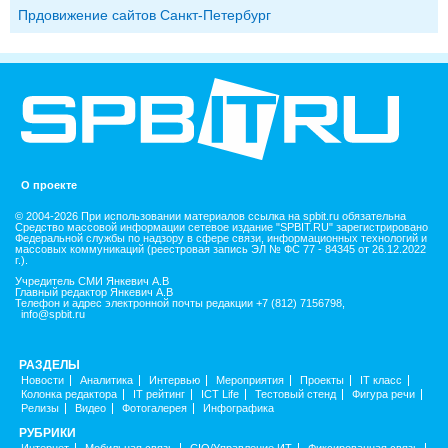
Прдовижение сайтов Санкт-Петербург
О проекте
© 2004-2026 При использовании материалов ссылка на spbit.ru обязательна
Средство массовой информации сетевое издание "SPBIT.RU" зарегистрировано
Федеральной службы по надзору в сфере связи, информационных технологий и
массовых коммуникаций (реестровая запись ЭЛ № ФС 77 - 84345 от 26.12.2022
г.).
Учредитель СМИ Янкевич А.В
Главный редактор Янкевич А.В
Телефон и адрес электронной почты редакции +7 (812) 7156798,
info@spbit.ru
РАЗДЕЛЫ
Новости
Аналитика
Интервью
Мероприятия
Проекты
IT класс
Колонка редактора
IT рейтинг
ICT Life
Тестовый стенд
Фигура речи
Релизы
Видео
Фотогалерея
Инфографика
РУБРИКИ
Интернет
Мобильная связь
CIO/Управление ИТ
Фиксированная связь