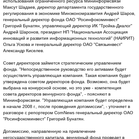
использования ограниченного ресурса Мининформсвязи
Максут Шадаев, директор департамента государственного
регулирования в экономике Минэкономразвития Андрей Шаров,
генеральный директор фонда ОАО "Росинфокоминвест"
Григорий Бунатян, управляющий директор ИК "Тройка-Диалог"
Андрей Шаронов, президент НП "Национальная Ассоциация
инноваций и развития информационных технологий" (НАИРИТ)
Ольга Ускова и генеральный директор ОАО "Связьинвест"
Александр Киселев.
Совет директоров займется стратегическим управлением
фонда. "Непосредственное руководство его активами будет
осуществлять управляющая компания. Такая компания будет
утверждена советом директоров фонда. Возможно, она будет
выбрана на конкурсной основе, но это уже - компетенция
совета директоров венчурного фонда", - поясняют в
Мининформсвязи. "Управляющая компания будет определена
в начале 2008 г., после проведения допэмиссии", - уточняет в
разговоре с репортером ComNews генеральный директор ОАО
"Росинфокоминвест" Григорий Бунатян.
Допэмиссию, направленную на привлечение
негосударственного капитала, венчурный фонд проведет в