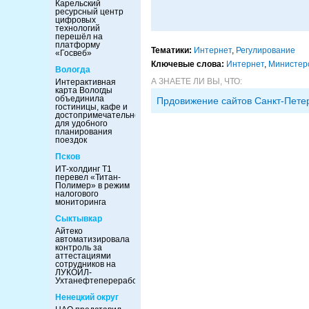
Карельский
ресурсный центр
цифровых
технологий
перешёл на
платформу
Тематики:
Интернет
,
Регулирование
«Госвеб»
Ключевые слова:
Интернет
,
Министерс
Вологда
А ЗНАЕТЕ ЛИ ВЫ, ЧТО:
Интерактивная
карта Вологды
объединила
Прдовижение сайтов Санкт-Пете
гостиницы, кафе и
достопримечательности
для удобного
планирования
поездок
Псков
ИТ-холдинг Т1
перевел «Титан-
Полимер» в режим
налогового
мониторинга
Сыктывкар
Айтеко
автоматизировала
контроль за
аттестациями
сотрудников на
ЛУКОЙЛ-
Ухтанефтепереработка
Ненецкий округ