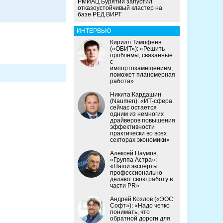
РМИАЦ Бурятии запустил
отказоустойчивый кластер на
базе РЕД ВИРТ
ИНТЕРВЬЮ
Кирилл Тимофеев
(«ОБИТ»): «Решить
проблемы, связанные
с
импортозамещением,
поможет планомерная
работа»
Никита Кардашин
(Naumen): «ИТ-сфера
сейчас остается
одним из немногих
драйверов повышения
эффективности
практически во всех
секторах экономики»
Алексей Наумов,
«Группа Астра»:
«Наши эксперты
профессионально
делают свою работу в
части PR»
Андрей Козлов («ЭОС
Софт»): «Надо четко
понимать, что
обратной дороги для