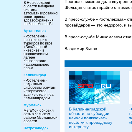
Прогноз снижения доли внутренне
В Новгородской
области внедрена
Щельцин считает крайне оптимис
система
автоматизированного
мониторинга
В пресс-службе «Ростелекома» от
здравоохранения
на базе Modus BI
провайдеров — это недорого, и вы
Архангельск
«Ростелеком»
В пресс-службе Минкомсвязи отка
провел серию
турниров по игре
«БезОпасный
Владимир Зыков
интернет» в
экологическом
лагере
Кенозерского
национального
парка
Калининград
«Ростелеком»
подключил к
цифровым услугам
историческое
здание отеля под
Калининградом
Мурманск
В Калининградской
«
МегаФон обновил
области по субсидии
т
сеть в Кольском
районе Мурманской
начали подключать
п
области
посёлки к проводному
«
интернету.
Петрозаводск