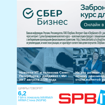
Новости ИТ и телекома Санкт-
Не сто резюме, а 
Петербурга – дайджест СМИ
почему рекоменд
на 7 августа 2026 года
стали валютой р
ЦИФРЫ ГОВОРЯТ
6,2
Гбит/с показала InfoWatch
ARMA Стена (NGFW)