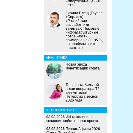
импортозамещения
нет»
Кирилл Плещ (Группа
«Борлас»):
«Российские
разработчики
закрывают базовые
инфраструктурные
потребности
примерно на 80-85 %,
но пробелы все же
остаются»
АНАЛИТИКА
Новая эпоха
монетизации софта
Тарифы мобильной
связи оператора Т2
для жителей
Петербурга весной
2026 года
МЕРОПРИЯТИЯ
08.08.2026
ИИ-мышление и
создание собственного проекта
08.08.2026
Пикник Афиши 2026
Санкт-Петербург