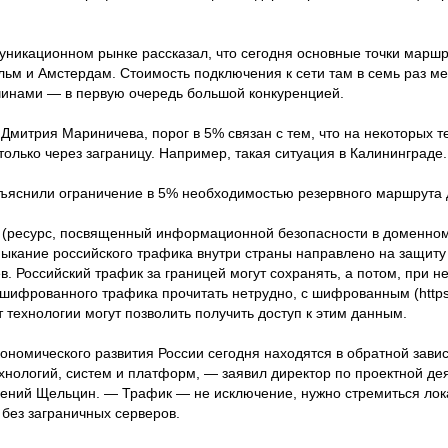
уникационном рынке рассказал, что сегодня основные точки маршр
льм и Амстердам. Стоимость подключения к сети там в семь раз ме
чинами — в первую очередь большой конкуренцией.
митрия Мариничева, порог в 5% связан с тем, что на некоторых 
олько через заграницу. Например, такая ситуация в Калининграде.
бъяснили ограничение в 5% необходимостью резервного маршрута 
» (ресурс, посвященный информационной безопасности в доменном
мыкание российского трафика внутри страны направлено на защиту
. Российский трафик за границей могут сохранять, а потом, при н
ифрованного трафика прочитать нетрудно, с шифрованным (https)
 технологии могут позволить получить доступ к этим данным.
ономического развития России сегодня находятся в обратной зави
ологий, систем и платформ, — заявил директор по проектной де
сений Щельцин. — Трафик — не исключение, нужно стремиться лок
 без заграничных серверов.