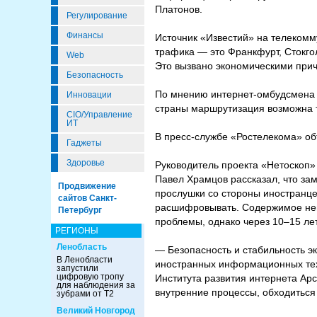
Платонов.
Регулирование
Финансы
Источник «Известий» на телекомм
трафика — это Франкфурт, Стокго
Web
Это вызвано экономическими при
Безопасность
По мнению интернет-омбудсмена Д
Инновации
страны маршрутизация возможна т
CIO/Управление
ИТ
В пресс-службе «Ростелекома» о
Гаджеты
Здоровье
Руководитель проекта «Нетоскоп
Павел Храмцов рассказал, что за
Продвижение
прослушки со стороны иностранцев
сайтов Санкт-
расшифровывать. Содержимое неш
Петербург
проблемы, однако через 10–15 лет
РЕГИОНЫ
Ленобласть
— Безопасность и стабильность эк
В Ленобласти
иностранных информационных техн
запустили
цифровую тропу
Института развития интернета Ар
для наблюдения за
внутренние процессы, обходиться
зубрами от Т2
Великий Новгород