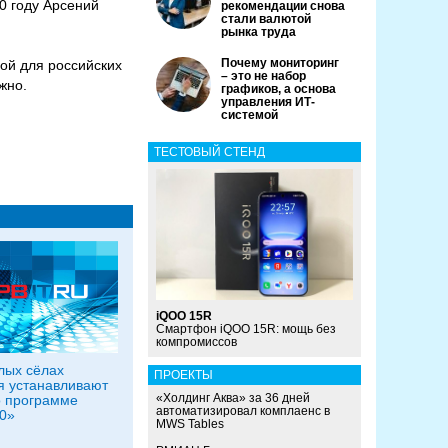
0 году Арсений
рекомендации снова
стали валютой
рынка труда
Почему мониторинг
ой для российских
– это не набор
жно.
графиков, а основа
управления ИТ-
системой
ТЕСТОВЫЙ СТЕНД
iQOO 15R
Смартфон iQOO 15R: мощь без
компромиссов
лых сёлах
ПРОЕКТЫ
 устанавливают
«Холдинг Аква» за 36 дней
о программе
автоматизировал комплаенс в
0»
MWS Tables