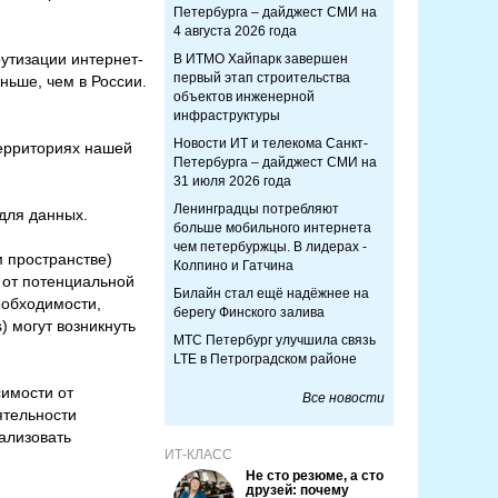
Петербурга – дайджест СМИ на
4 августа 2026 года
утизации интернет-
В ИТМО Хайпарк завершен
первый этап строительства
ньше, чем в России.
объектов инженерной
инфраструктуры
Новости ИТ и телекома Санкт-
территориях нашей
Петербурга – дайджест СМИ на
31 июля 2026 года
Ленинградцы потребляют
для данных.
больше мобильного интернета
чем петербуржцы. В лидерах -
 пространстве)
Колпино и Гатчина
 от потенциальной
Билайн стал ещё надёжнее на
еобходимости,
берегу Финского залива
 могут возникнуть
МТС Петербург улучшила связь
LTE в Петроградском районе
симости от
Все новости
ятельности
ализовать
ИТ-КЛАСС
Не сто резюме, а сто
друзей: почему