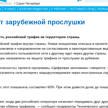
 РЕГИОН
> Санкт-Петербург
Ы
IT КЛАСС
КОЛОНКА РЕДАКТОРА
IT РЕЙТИНГ
ТЕСТОВЫЙ СТЕНД
РЕЛИЗ
от зарубежной прослушки
уть российский трафик на территории страны.
ийский трафик внутри страны. Новая инициатива описана в проект
омсвязи и направленном на согласование в заинтересованные вед
оссийского пользователя сети к другому идет через другие страны.
еры направлены на защиту трафика от прослушки за рубежом.
асность» проекта программы «Цифровая экономика» говорится, чт
 сегмента сети интернет, маршрутизируемая через иностранные се
ас этот показатель составляет 60%. При этом довести долю до пок
я, когда два российских оператора начинают передавать друг друг
чки обмена трафиком, — сообщил гендиректор Технического центр