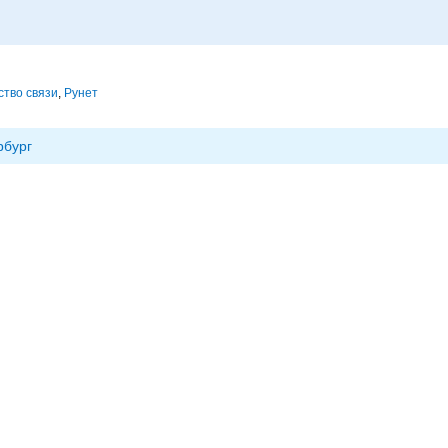
тво связи
,
Рунет
рбург