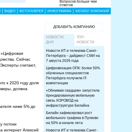
Вопросов больше чем
ответов
Ы
ВИДЕО
ФОТОГАЛЕРЕЯ
ИНФОГРАФИКА
КАТАЛОГ КОМПАНИЙ
ДОБАВИТЬ КОМПАНИЮ
НОВОСТИ
ТОП-
ДНЯ
НОВОСТИ
Новости ИТ и телекома Санкт-
е «Цифровая
Петербурга – дайджест СМИ на
омства. Сейчас
7 августа 2026 года
 Эксперты считают,
Цифровизация ОПК: более 50%
обученных специалистов
Петербурга получили IT-
о к 2020 году доля
компетенции
рверы, должна
«Обнимаю сердцем» запустила
брендированную мобильную
связь ХОРОВОД на
инфраструктуре Билайна
азателя ниже 5% до
Билайн зафиксировал рост
мобильного трафика в Пулково
на 50% в начале лета
у потоки
а интернет Алексей
Новости ИТ и телекома Санкт-