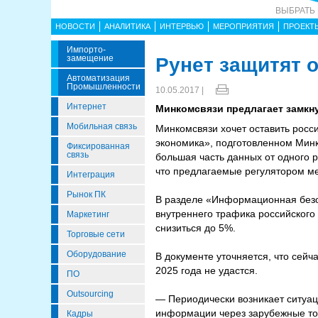
ВЫБРАТЬ
НОВОСТИ
АНАЛИТИКА
ИНТЕРВЬЮ
МЕРОПРИЯТИЯ
ПРОЕКТ
Импорто­
Замещение
Рунет защитят 
Автоматизация
Промышленности
10.05.2017 |
Интернет
Минкомсвязи предлагает замкн
Мобильная связь
Минкомсвязи хочет оставить росс
экономика», подготовленном Минк
Фиксированная
связь
большая часть данных от одного р
что предлагаемые регулятором м
Интеграция
Рынок ПК
В разделе «Информационная безоп
внутреннего трафика российского
Маркетинг
снизиться до 5%.
Торговые сети
Оборудование
В документе уточняется, что сейч
2025 года не удастся.
ПО
Outsourcing
— Периодически возникает ситуаци
информации через зарубежные то
Кадры