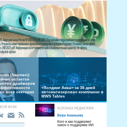
ашин (Naumen):
ейчас остается
многих драйверов
эффективности
«Холдинг Аква» за 36 дней
во всех секторах
автоматизировал комплаенс в
MWS Tables
 EUR 94.84
КОЛОНКА РЕДАКТОРА
Вера Ананьева
Кого и как поддержит
закон о поддержке ИИ.