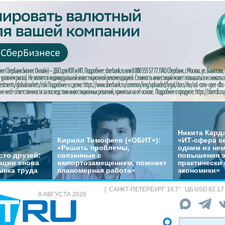
Никита Кард
Кирилл Тимофеев («ОБИТ»):
«ИТ-сфера с
«Решить проблемы,
одним из не
сто друзей:
связанные с
повышения 
ации снова
импортозамещением, поможет
практически 
ынка труда
планомерная работа»
экономики»
САНКТ-ПЕТЕРБУРГ
16.7
°
ЦБ
USD 82.17
8 АВГУСТА 2026