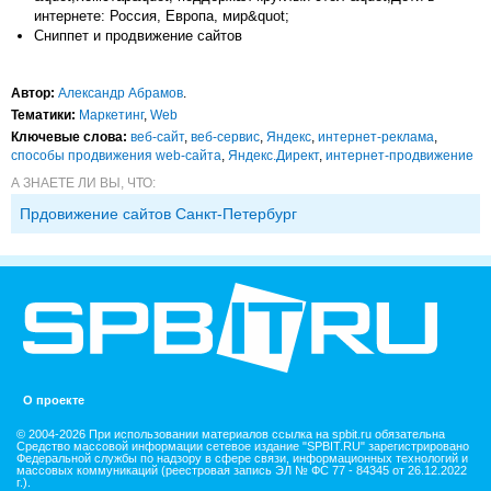
интернете: Россия, Европа, мир&quot;
Сниппет и продвижение сайтов
Автор:
Александр Абрамов
.
Тематики:
Маркетинг
,
Web
Ключевые слова:
веб-сайт
,
веб-сервис
,
Яндекс
,
интернет-реклама
,
способы продвижения web-сайта
,
Яндекс.Директ
,
интернет-продвижение
А ЗНАЕТЕ ЛИ ВЫ, ЧТО:
Прдовижение сайтов Санкт-Петербург
О проекте
© 2004-2026 При использовании материалов ссылка на spbit.ru обязательна
Средство массовой информации сетевое издание "SPBIT.RU" зарегистрировано
Федеральной службы по надзору в сфере связи, информационных технологий и
массовых коммуникаций (реестровая запись ЭЛ № ФС 77 - 84345 от 26.12.2022
г.).