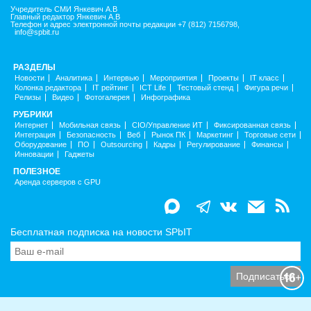
Учредитель СМИ Янкевич А.В
Главный редактор Янкевич А.В
Телефон и адрес электронной почты редакции +7 (812) 7156798,
info@spbit.ru
РАЗДЕЛЫ
Новости
Аналитика
Интервью
Мероприятия
Проекты
IT класс
Колонка редактора
IT рейтинг
ICT Life
Тестовый стенд
Фигура речи
Релизы
Видео
Фотогалерея
Инфографика
РУБРИКИ
Интернет
Мобильная связь
CIO/Управление ИТ
Фиксированная связь
Интеграция
Безопасность
Веб
Рынок ПК
Маркетинг
Торговые сети
Оборудование
ПО
Outsourcing
Кадры
Регулирование
Финансы
Инновации
Гаджеты
ПОЛЕЗНОЕ
Аренда серверов с GPU
Бесплатная подписка на новости SPbIT