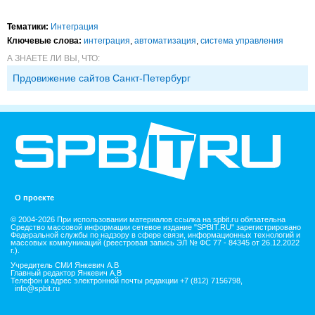
Тематики:
Интеграция
Ключевые слова:
интеграция
,
автоматизация
,
система управления
А ЗНАЕТЕ ЛИ ВЫ, ЧТО:
Прдовижение сайтов Санкт-Петербург
О проекте
© 2004-2026 При использовании материалов ссылка на spbit.ru обязательна
Средство массовой информации сетевое издание "SPBIT.RU" зарегистрировано
Федеральной службы по надзору в сфере связи, информационных технологий и
массовых коммуникаций (реестровая запись ЭЛ № ФС 77 - 84345 от 26.12.2022
г.).
Учредитель СМИ Янкевич А.В
Главный редактор Янкевич А.В
Телефон и адрес электронной почты редакции +7 (812) 7156798,
info@spbit.ru