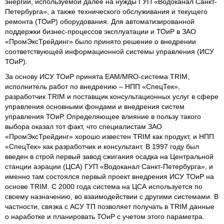
энергии, используемой далее на нужды ГУП «Водоканал Санкт-
Петербурга», а также технического обслуживания и текущего
ремонта (ТОиР) оборудования. Для автоматизированной
поддержки бизнес-процессов эксплуатации и ТОиР в ЗАО
«ПромЭксТрейдинг» было принято решение о внедрении
соответствующей информационной системы управления (ИСУ
ТОиР).
За основу ИСУ ТОиР принята EAM/MRO-система TRIM,
исполнитель работ по внедрению – НПП «СпецТек»,
разработчик TRIM и поставщик консультационных услуг в сфере
управления основными фондами и внедрения систем
управления ТОиР. Определяющее влияние в пользу такого
выбора оказал тот факт, что специалистам ЗАО
«ПромЭксТрейдинг» хорошо известен TRIM как продукт, и НПП
«СпецТек» как разработчик и консультант. В 1997 году был
введен в строй первый завод сжигания осадка на Центральной
станции аэрации (ЦСА) ГУП «Водоканал Санкт-Петербурга», и
именно там состоялся первый проект внедрения ИСУ ТОиР на
основе TRIM. С 2000 года система на ЦСА используется по
своему назначению, во взаимодействии с другими системами. В
частности, связка с АСУ ТП позволяет получать в TRIM данные
о наработке и планировать ТОиР с учетом этого параметра.