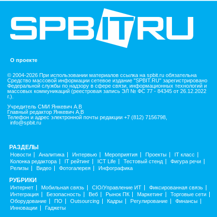
О проекте
© 2004-2026 При использовании материалов ссылка на spbit.ru обязательна
Средство массовой информации сетевое издание "SPBIT.RU" зарегистрировано
Федеральной службы по надзору в сфере связи, информационных технологий и
массовых коммуникаций (реестровая запись ЭЛ № ФС 77 - 84345 от 26.12.2022
г.).
Учредитель СМИ Янкевич А.В
Главный редактор Янкевич А.В
Телефон и адрес электронной почты редакции +7 (812) 7156798,
info@spbit.ru
РАЗДЕЛЫ
Новости
Аналитика
Интервью
Мероприятия
Проекты
IT класс
Колонка редактора
IT рейтинг
ICT Life
Тестовый стенд
Фигура речи
Релизы
Видео
Фотогалерея
Инфографика
РУБРИКИ
Интернет
Мобильная связь
CIO/Управление ИТ
Фиксированная связь
Интеграция
Безопасность
Веб
Рынок ПК
Маркетинг
Торговые сети
Оборудование
ПО
Outsourcing
Кадры
Регулирование
Финансы
Инновации
Гаджеты