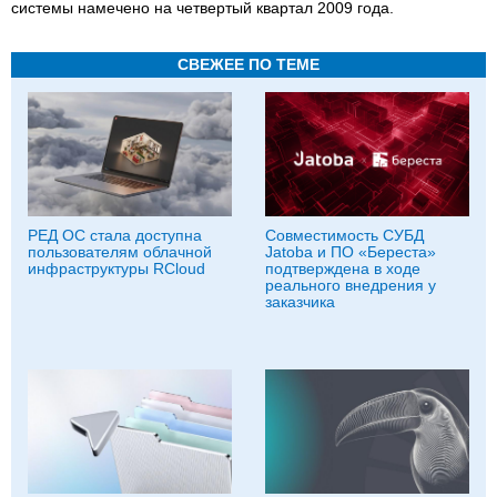
системы намечено на четвертый квартал 2009 года.
СВЕЖЕЕ ПО ТЕМЕ
РЕД ОС стала доступна
Совместимость СУБД
пользователям облачной
Jatoba и ПО «Береста»
инфраструктуры RCloud
подтверждена в ходе
реального внедрения у
заказчика