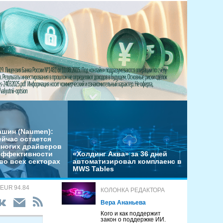
ашин (Naumen):
ейчас остается
многих драйверов
эффективности
«Холдинг Аква» за 36 дней
во всех секторах
автоматизировал комплаенс в
MWS Tables
 EUR 94.84
КОЛОНКА РЕДАКТОРА
Вера Ананьева
Кого и как поддержит
закон о поддержке ИИ.