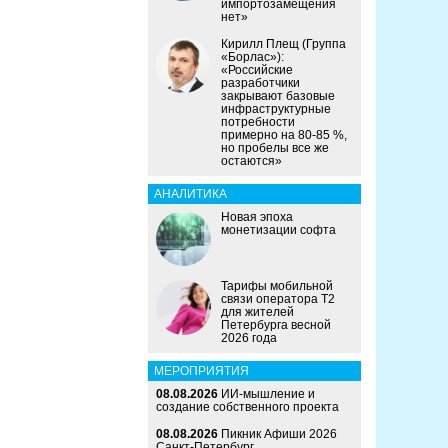
импортозамещения
нет»
Кирилл Плещ (Группа
«Борлас»):
«Российские
разработчики
закрывают базовые
инфраструктурные
потребности
примерно на 80-85 %,
но пробелы все же
остаются»
АНАЛИТИКА
Новая эпоха
монетизации софта
Тарифы мобильной
связи оператора Т2
для жителей
Петербурга весной
2026 года
МЕРОПРИЯТИЯ
08.08.2026
ИИ-мышление и
создание собственного проекта
08.08.2026
Пикник Афиши 2026
Санкт-Петербург