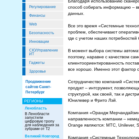
Благодаря использованию сканеро
Регулирование
способ собирать информацию – вв
данных.
Финансы
Web
Все это время «Системные техно
проблем, обеспечивают оперативн
Безопасность
где с учетом наших потребносте
Инновации
CIO/Управление
В момент выбора системы автомат
ИТ
поэтому, наравне с качеством сам
Гаджеты
клиентоориентированность постав
все хорошо. Именно этот фактор
Здоровье
Сотрудничество компаний «Систе
Продвижение
сайтов Санкт-
продукт – интсрумент, позволяющ
Петербург
структурой, как своей, так и дис
Юнилевер и Фрито Лэй.
РЕГИОНЫ
Ленобласть
Компания «Орандж Мерчандайзинг
В Ленобласти
запустили
направленность компании – неме
цифровую тропу
Orange являются: МТС, Unilever, SA
для наблюдения за
зубрами от Т2
Великий Новгород
Компания «Системные Технологии