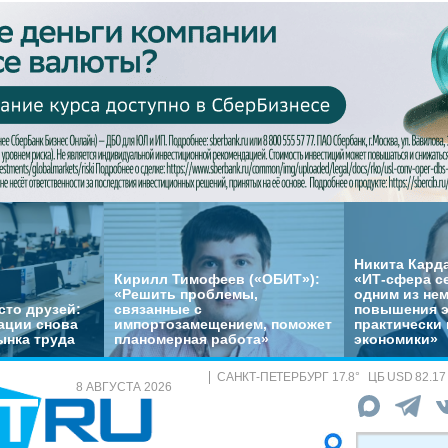
Никита Кард
Кирилл Тимофеев («ОБИТ»):
«ИТ-сфера с
«Решить проблемы,
одним из не
сто друзей:
связанные с
повышения 
ации снова
импортозамещением, поможет
практически 
ынка труда
планомерная работа»
экономики»
САНКТ-ПЕТЕРБУРГ
17.8
°
ЦБ
USD 82.17
8 АВГУСТА 2026