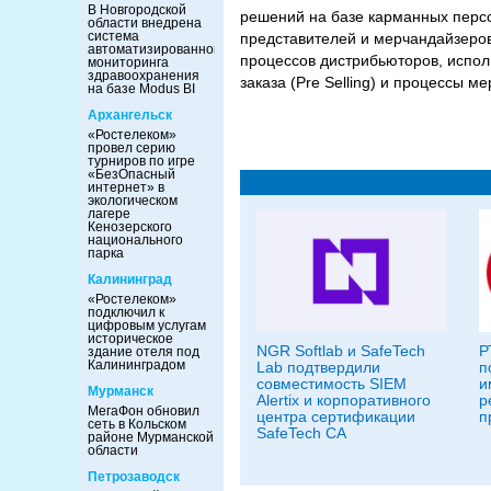
В Новгородской
решений на базе карманных перс
области внедрена
система
представителей и мерчандайзеро
автоматизированного
процессов дистрибьюторов, испол
мониторинга
здравоохранения
заказа (Pre Selling) и процессы м
на базе Modus BI
Архангельск
«Ростелеком»
провел серию
турниров по игре
«БезОпасный
интернет» в
экологическом
лагере
Кенозерского
национального
парка
Калининград
«Ростелеком»
подключил к
цифровым услугам
историческое
NGR Softlab и SafeTech
Р
здание отеля под
Калининградом
Lab подтвердили
п
совместимость SIEM
и
Мурманск
Alertix и корпоративного
р
МегаФон обновил
центра сертификации
п
сеть в Кольском
SafeTech CA
районе Мурманской
области
Петрозаводск