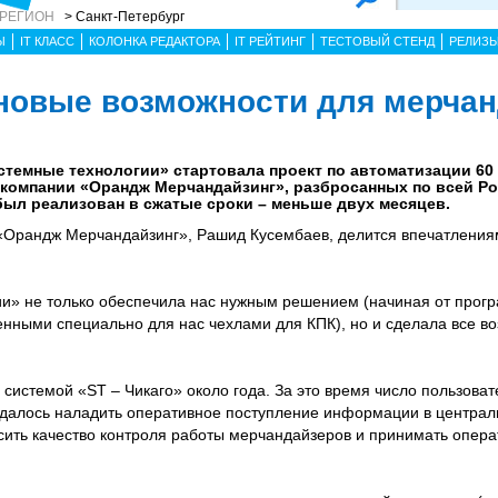
 РЕГИОН
> Санкт-Петербург
Ы
IT КЛАСС
КОЛОНКА РЕДАКТОРА
IT РЕЙТИНГ
ТЕСТОВЫЙ СТЕНД
РЕЛИЗ
- новые возможности для мерча
истемные технологии» стартовала проект по автоматизации 6
компании «Орандж Мерчандайзинг», разбросанных по всей Рос
был реализован в сжатые сроки – меньше двух месяцев.
«Орандж Мерчандайзинг», Рашид Кусембаев, делится впечатлениям
и» не только обеспечила нас нужным решением (начиная от прог
енными специально для нас чехлами для КПК), но и сделала все во
системой «ST – Чикаго» около года. За это время число пользова
удалось наладить оперативное поступление информации в центра
ысить качество контроля работы мерчандайзеров и принимать опер