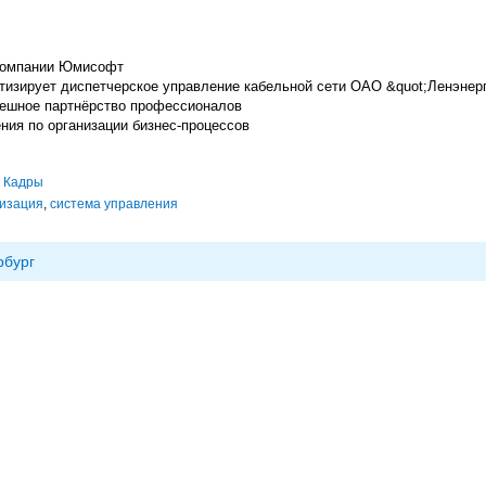
 компании Юмисофт
тизирует диспетчерское управление кабельной сети ОАО &quot;Ленэнер
спешное партнёрство профессионалов
ния по организации бизнес-процессов
,
Кадры
изация
,
система управления
рбург