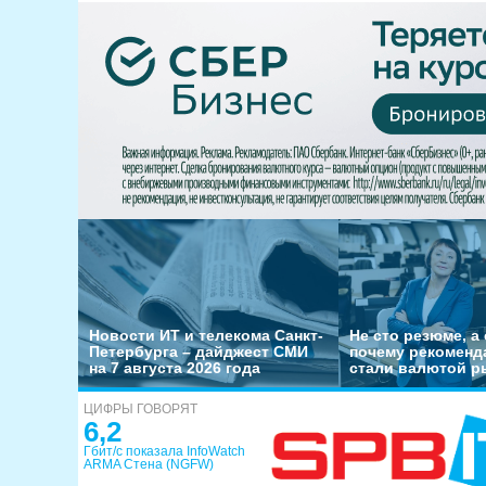
Новости ИТ и телекома Санкт-
Не сто резюме, а 
Петербурга – дайджест СМИ
почему рекоменд
на 7 августа 2026 года
стали валютой р
ЦИФРЫ ГОВОРЯТ
6,2
Гбит/с показала InfoWatch
ARMA Стена (NGFW)