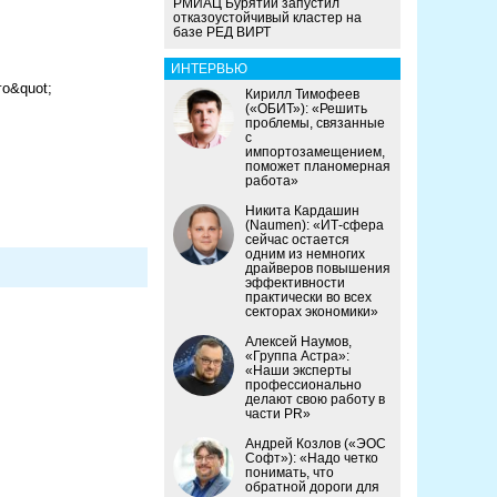
РМИАЦ Бурятии запустил
отказоустойчивый кластер на
базе РЕД ВИРТ
ИНТЕРВЬЮ
го&quot;
Кирилл Тимофеев
(«ОБИТ»): «Решить
проблемы, связанные
с
импортозамещением,
поможет планомерная
работа»
Никита Кардашин
(Naumen): «ИТ-сфера
сейчас остается
одним из немногих
драйверов повышения
эффективности
практически во всех
секторах экономики»
Алексей Наумов,
«Группа Астра»:
«Наши эксперты
профессионально
делают свою работу в
части PR»
Андрей Козлов («ЭОС
Софт»): «Надо четко
понимать, что
обратной дороги для