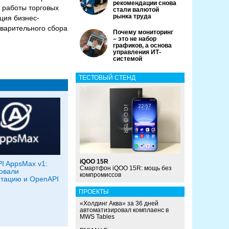
рекомендации снова
 работы торговых
стали валютой
рынка труда
ция бизнес-
дварительного сбора
Почему мониторинг
– это не набор
графиков, а основа
управления ИТ-
системой
ТЕСТОВЫЙ СТЕНД
iQOO 15R
I AppsMax v1:
Смартфон iQOO 15R: мощь без
овали
компромиссов
тацию и OpenAPI
ПРОЕКТЫ
«Холдинг Аква» за 36 дней
автоматизировал комплаенс в
MWS Tables