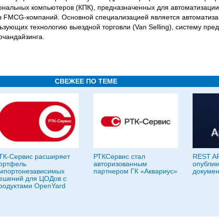
ональных компьютеров (КПК), предназначенных для автоматизации
в FMCG-компаний. Основной специализацией является автоматиза
ьзующих технологию выездной торговли (Van Selling), систему пре
ерчандайзинга.
СВЕЖЕЕ ПО ТЕМЕ
ТК-Сервис расширяет
РТКСервис стал
REST AP
ортфель
авторизованным
опублик
мпортонезависимых
партнером ГК «Аквариус»
докумен
ешений для ЦОДов с
родуктами OpenYard