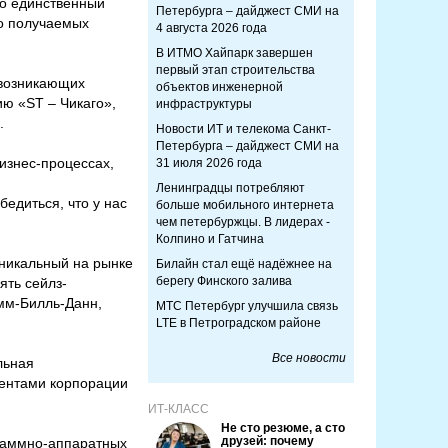
то единственный
Петербурга – дайджест СМИ на
во получаемых
4 августа 2026 года
В ИТМО Хайпарк завершен
первый этап строительства
 возникающих
объектов инженерной
ю «ST – Чикаго»,
инфраструктуры
.
Новости ИТ и телекома Санкт-
Петербурга – дайджест СМИ на
изнес-процессах,
31 июля 2026 года
Ленинградцы потребляют
едиться, что у нас
больше мобильного интернета
чем петербуржцы. В лидерах -
Колпино и Гатчина
никальный на рынке
Билайн стал ещё надёжнее на
берегу Финского залива
ять сейлз-
имм-Билль-Данн,
МТС Петербург улучшила связь
LTE в Петроградском районе
Все новости
льная
иентами корпорации
ИТ-КЛАСС
Не сто резюме, а сто
друзей: почему
раммно-аппаратных