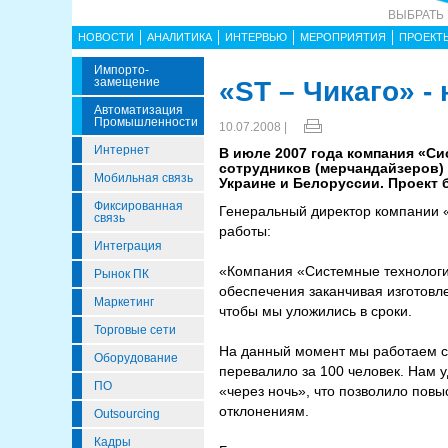
ВЫБРАТЬ
НОВОСТИ
АНАЛИТИКА
ИНТЕРВЬЮ
МЕРОПРИЯТИЯ
ПРОЕКТ
Импорто­
Замещение
«ST – Чикаго» 
Автоматизация
Промышленности
10.07.2008 |
Интернет
В июле 2007 года компания «С
сотрудников (мерчандайзеров) 
Мобильная связь
Украине и Белоруссии. Проект 
Фиксированная
Генеральный директор компании 
связь
работы:
Интеграция
«Компания «Системные технологи
Рынок ПК
обеспечения заканчивая изготовл
Маркетинг
чтобы мы уложились в сроки.
Торговые сети
На данный момент мы работаем с 
Оборудование
перевалило за 100 человек. Нам 
ПО
«через ночь», что позволило пов
отклонениям.
Outsourcing
Кадры