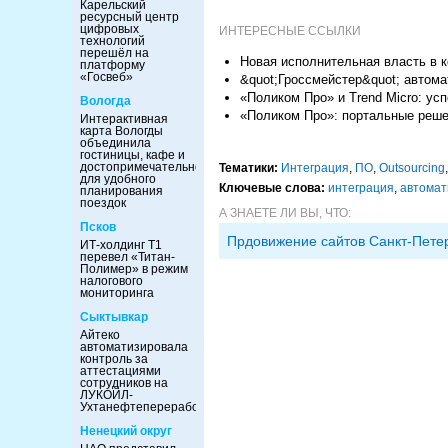
Карельский
ресурсный центр
цифровых
ИНТЕРЕСНЫЕ ССЫЛКИ
технологий
перешёл на
Новая исполнительная власть в
платформу
«Госвеб»
&quot;Гроссмейстер&quot; автома
«Поликом Про» и Trend Micro: у
Вологда
«Поликом Про»: портальные реше
Интерактивная
карта Вологды
объединила
гостиницы, кафе и
достопримечательности
Тематики:
Интеграция
,
ПО
,
Outsourcing
для удобного
Ключевые слова:
интеграция
,
автомат
планирования
поездок
А ЗНАЕТЕ ЛИ ВЫ, ЧТО:
Псков
Прдовижение сайтов Санкт-Пете
ИТ-холдинг Т1
перевел «Титан-
Полимер» в режим
налогового
мониторинга
Сыктывкар
Айтеко
автоматизировала
контроль за
аттестациями
сотрудников на
ЛУКОЙЛ-
Ухтанефтепереработка
Ненецкий округ