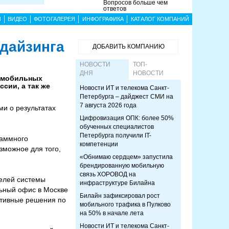
Вопросов больше чем
ответов
Ы
ВИДЕО
ФОТОГАЛЕРЕЯ
ИНФОГРАФИКА
КАТАЛОГ КОМПАНИЙ
ндайзинга
ДОБАВИТЬ КОМПАНИЮ
НОВОСТИ
ТОП-
ДНЯ
НОВОСТИ
0 мобильных
сии, а так же
Новости ИТ и телекома Санкт-
Петербурга – дайджест СМИ на
7 августа 2026 года
и о результатах
Цифровизация ОПК: более 50%
обученных специалистов
Петербурга получили IT-
раммного
компетенции
зможное для того,
«Обнимаю сердцем» запустила
брендированную мобильную
связь ХОРОВОД на
телей системы
инфраструктуре Билайна
льный офис в Москве
Билайн зафиксировал рост
ативные решения по
мобильного трафика в Пулково
на 50% в начале лета
Новости ИТ и телекома Санкт-