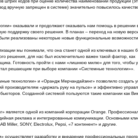
в штрих кодов при оценке количества наименований продукции (э
од вручную запрещен в системе) значительно повысилось качест
логии» оказывали и продолжают оказывать нам помощь в решении
ую поддержку своего решения. В планах – переход на новую верси
й были реализованы некоторые новые функциональные возможности
изации мы понимали, что она станет одной из ключевых в наших б
ого решения, для нас был исключительно важен такой фактор, как
щика. Готовность пройти с нами «лишнюю милю» для того, чтобы уб
 стал решающим при выборе компании «Системные технологии»».
мные технологии» и «Орандж Мерчандайзинг» позволило создать у
ий производителям «держать руку на пульсе» и эффективно управл
трибьюторов. Созданной системой пользуются такие компании как В
» является одной из компаний корпорации Orange. Профессиона
дийная реклама и интегрированные коммуникации. Основными кл
B Miller, SONY, Electrolux, Pepsi, «7 континент» и другие.
» осуществляет разработку и внедрение профессиональных прог