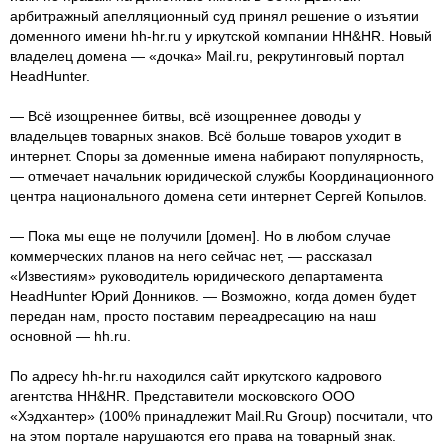
арбитражный апелляционный суд принял решение о изъятии
доменного имени hh-hr.ru у иркутской компании HH&HR. Новый
владелец домена — «дочка» Mail.ru, рекрутинговый портал
HeadHunter.
— Всё изощреннее битвы, всё изощреннее доводы у
владельцев товарных знаков. Всё больше товаров уходит в
интернет. Споры за доменные имена набирают популярность,
— отмечает начальник юридической службы Координационного
центра национального домена сети интернет Сергей Копылов.
— Пока мы еще не получили [домен]. Но в любом случае
коммерческих планов на него сейчас нет, — рассказал
«Известиям» руководитель юридического департамента
HeadHunter Юрий Донников. — Возможно, когда домен будет
передан нам, просто поставим переадресацию на наш
основной — hh.ru.
По адресу hh-hr.ru находился сайт иркутского кадрового
агентства HH&HR. Представители московского ООО
«Хэдхантер» (100% принадлежит Mail.Ru Group) посчитали, что
на этом портале нарушаются его права на товарный знак.