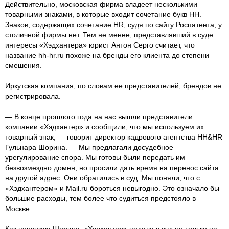
Действительно, московская фирма владеет несколькими
товарными знаками, в которые входит сочетание букв HH.
Знаков, содержащих сочетание HR, судя по сайту Роспатента, у
столичной фирмы нет. Тем не менее, представлявший в суде
интересы «Хэдхантера» юрист Антон Серго считает, что
название hh-hr.ru похоже на бренды его клиента до степени
смешения.
Иркутская компания, по словам ее представителей, брендов не
регистрировала.
— В конце прошлого года на нас вышли представители
компании «Хэдхантер» и сообщили, что мы используем их
товарный знак, — говорит директор кадрового агентства HH&HR
Гульнара Шорина. — Мы предлагали досудебное
урегулирование спора. Мы готовы были передать им
безвозмездно домен, но просили дать время на перенос сайта
на другой адрес. Они обратились в суд. Мы поняли, что с
«Хэдхантером» и Mail.ru бороться невыгодно. Это означало бы
большие расходы, тем более что судиться предстояло в
Москве.
Как пояснила Шорина, «Хэдхантер» подала в суд не только на