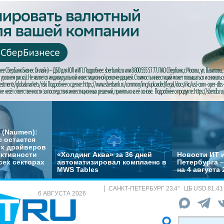
 (Naumen):
с остается
их драйверов
ктивности
«Холдинг Аква» за 36 дней
Новости ИТ и
сех секторах
автоматизировал комплаенс в
Петербурга 
MWS Tables
на 4 августа 
САНКТ-ПЕТЕРБУРГ
23.4
°
ЦБ
USD 81.41
6 АВГУСТА 2026