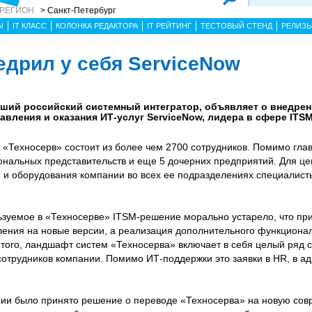
 РЕГИОН
> Санкт-Петербург
Ы
IT КЛАСС
КОЛОНКА РЕДАКТОРА
IT РЕЙТИНГ
ТЕСТОВЫЙ СТЕНД
РЕЛИЗ
едрил у себя ServiceNow
йший российский системный интегратор, объявляет о внедре
вления и оказания ИТ-услуг ServiceNow, лидера в сфере ITSM
«Техносерв» состоит из более чем 2700 сотрудников. Помимо глав
ональных представительств и еще 5 дочерних предприятий. Для ц
 и оборудования компании во всех ее подразделениях специалист
зуемое в «Техносерве» ITSM-решение морально устарело, что пр
ления на новые версии, а реализация дополнительного функциона
 того, ландшафт систем «Техносерва» включает в себя целый ряд 
отрудников компании. Помимо ИТ-поддержки это заявки в HR, в а
нии было принято решение о переводе «Техносерва» на новую со