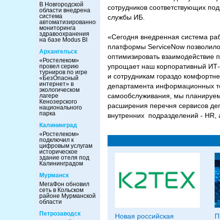
В Новгородской
сотрудников соответствующих под
области внедрена
система
службы ИБ.
автоматизированного
мониторинга
здравоохранения
«Сегодня внедренная система ра
на базе Modus BI
платформы ServiceNow позволило 
Архангельск
оптимизировать взаимодействие п
«Ростелеком»
упрощает наш корпоративный ИТ-л
провел серию
турниров по игре
и сотрудникам гораздо комфортне
«БезОпасный
интернет» в
департамента информационных тех
экологическом
самообслуживания, мы планируем 
лагере
Кенозерского
расширения перечня сервисов деп
национального
парка
внутренних подразделений - HR, 
Калининград
«Ростелеком»
подключил к
цифровым услугам
историческое
здание отеля под
Калининградом
Мурманск
МегаФон обновил
сеть в Кольском
районе Мурманской
области
Петрозаводск
Новая российская
П