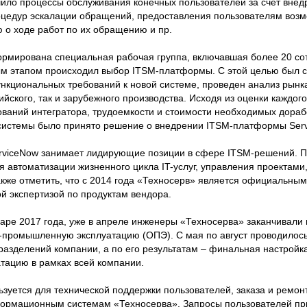
ило процессы обслуживания конечных пользователей за счет внед
оцедур эскалации обращений, предоставления пользователям воз
о ходе работ по их обращению и пр.
рмирована специальная рабочая группа, включавшая более 20 со
ым этапом происходил выбор ITSM-платформы. С этой целью был
нкциональных требований к новой системе, проведен анализ рынк
йского, так и зарубежного производства. Исходя из оценки каждог
аний интегратора, трудоемкости и стоимости необходимых доработ
истемы было принято решение о внедрении ITSM-платформы Serv
erviceNow занимает лидирующие позиции в сфере ITSM-решений. 
 автоматизации жизненного цикла IT-услуг, управления проектами
также отметить, что с 2014 года «Техносерв» является официальны
й экспертизой по продуктам вендора.
варе 2017 года, уже в апреле инженеры «Техносерва» заканчивали 
о-промышленную эксплуатацию (ОПЭ). С мая по август проводилос
азделений компании, а по его результатам – финальная настройк
тацию в рамках всей компании.
зуется для технической поддержки пользователей, заказа и ремон
нформационным системам «Техносерва». Запросы пользователей п