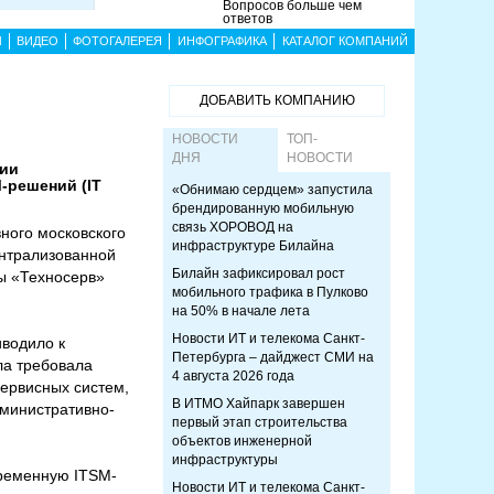
Вопросов больше чем
ответов
Ы
ВИДЕО
ФОТОГАЛЕРЕЯ
ИНФОГРАФИКА
КАТАЛОГ КОМПАНИЙ
ДОБАВИТЬ КОМПАНИЮ
НОВОСТИ
ТОП-
ДНЯ
НОВОСТИ
нии
-решений (IT
«Обнимаю сердцем» запустила
брендированную мобильную
связь ХОРОВОД на
ного московского
инфраструктуре Билайна
ентрализованной
Билайн зафиксировал рост
ы «Техносерв»
мобильного трафика в Пулково
на 50% в начале лета
Новости ИТ и телекома Санкт-
иводило к
Петербурга – дайджест СМИ на
ла требовала
4 августа 2026 года
сервисных систем,
В ИТМО Хайпарк завершен
дминистративно-
первый этап строительства
объектов инженерной
инфраструктуры
временную ITSM-
Новости ИТ и телекома Санкт-