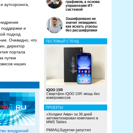
графиков, а основа
и аутсорсинга,
управления ИТ-
системой
Зашифровано не
Внедрение
значит невидимо:
как искать угрозы
 поддержки и
без расшифровки
кой подход
ие. Очевидно, что
ТЕСТОВЫЙ СТЕНД
ин, директор
ития портала
ак путем
рвисов наших
iQOO 15R
Смартфон iQOO 15R: мощь без
компромиссов
ПРОЕКТЫ
«Холдинг Аква» за 36 дней
автоматизировал комплаенс в
MWS Tables
РМИАЦ Бурятии запустил
тво внедрений