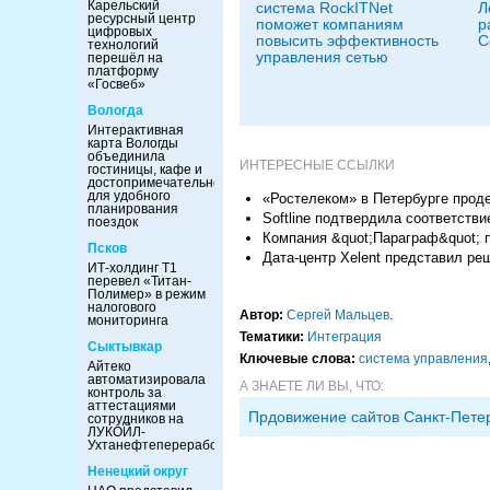
Карельский
система RockITNet
Л
ресурсный центр
поможет компаниям
р
цифровых
повысить эффективность
С
технологий
управления сетью
перешёл на
платформу
«Госвеб»
Вологда
Интерактивная
карта Вологды
объединила
ИНТЕРЕСНЫЕ ССЫЛКИ
гостиницы, кафе и
достопримечательности
для удобного
«Ростелеком» в Петербурге прод
планирования
Softline подтвердила соответств
поездок
Компания &quot;Параграф&quot; 
Псков
Дата-центр Xelent представил ре
ИТ-холдинг Т1
перевел «Титан-
Полимер» в режим
налогового
Автор:
Сергей Мальцев
.
мониторинга
Тематики:
Интеграция
Сыктывкар
Ключевые слова:
система управления
Айтеко
автоматизировала
А ЗНАЕТЕ ЛИ ВЫ, ЧТО:
контроль за
аттестациями
Прдовижение сайтов Санкт-Пете
сотрудников на
ЛУКОЙЛ-
Ухтанефтепереработка
Ненецкий округ