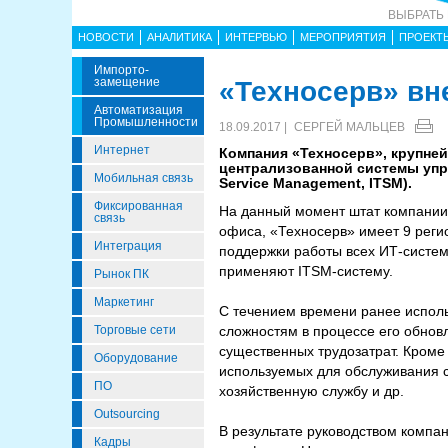
ВЫБРАТЬ
НОВОСТИ
АНАЛИТИКА
ИНТЕРВЬЮ
МЕРОПРИЯТИЯ
ПРОЕКТ
Импорто­
Замещение
«Техносерв» вн
Автоматизация
Промышленности
18.09.2017 |
СЕРГЕЙ МАЛЬЦЕВ
Интернет
Компания «Техносерв», крупне
централизованной системы упра
Мобильная связь
Service Management, ITSM).
Фиксированная
На данный момент штат компании 
связь
офиса, «Техносерв» имеет 9 реги
Интеграция
поддержки работы всех ИТ-систем
применяют ITSM-систему.
Рынок ПК
Маркетинг
С течением времени ранее исполь
Торговые сети
сложностям в процессе его обнов
существенных трудозатрат. Кроме
Оборудование
используемых для обслуживания с
ПО
хозяйственную службу и др.
Outsourcing
В результате руководством компа
Кадры