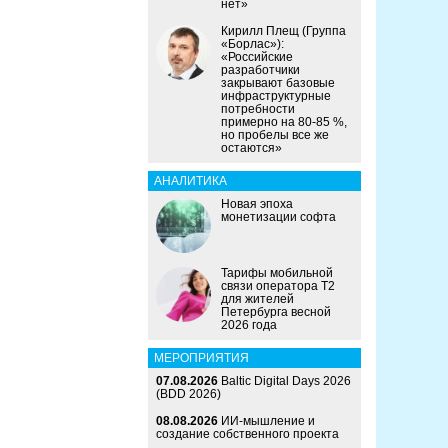
нет»
Кирилл Плещ (Группа
«Борлас»):
«Российские
разработчики
закрывают базовые
инфраструктурные
потребности
примерно на 80-85 %,
но пробелы все же
остаются»
АНАЛИТИКА
Новая эпоха
монетизации софта
Тарифы мобильной
связи оператора Т2
для жителей
Петербурга весной
2026 года
МЕРОПРИЯТИЯ
07.08.2026
Baltic Digital Days 2026
(BDD 2026)
08.08.2026
ИИ-мышление и
создание собственного проекта