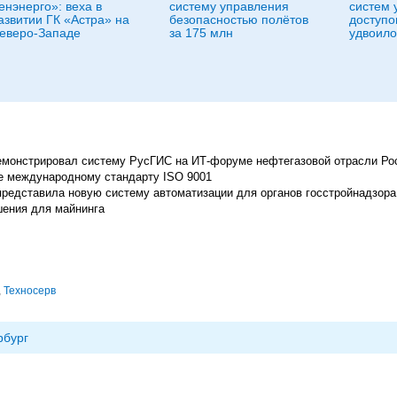
енэнерго»: веха в
систему управления
систем 
азвитии ГК «Астра» на
безопасностью полётов
доступо
еверо-Западе
за 175 млн
удвоило
емонстрировал систему РусГИС на ИТ-форуме нефтегазовой отрасли Ро
ие международному стандарту ISO 9001
представила новую систему автоматизации для органов госстройнадзора
шения для майнинга
,
Техносерв
рбург