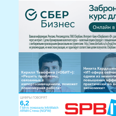
Никита Кардашин
Кирилл Тимофеев («ОБИТ»):
«ИТ-сфера сейча
«Решить проблемы,
одним из немног
связанные с
повышения эффе
импортозамещением, поможет
практически во в
планомерная работа»
экономики»
ЦИФРЫ ГОВОРЯТ
6,2
Гбит/с показала InfoWatch
ARMA Стена (NGFW)