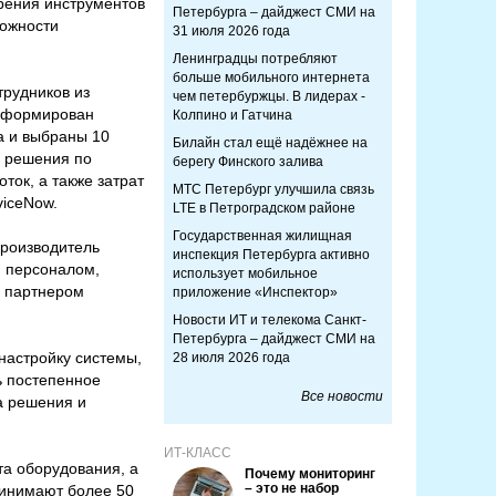
рения инструментов
Петербурга – дайджест СМИ на
можности
31 июля 2026 года
Ленинградцы потребляют
больше мобильного интернета
трудников из
чем петербуржцы. В лидерах -
 сформирован
Колпино и Гатчина
а и выбраны 10
Билайн стал ещё надёжнее на
о решения по
берегу Финского залива
ок, а также затрат
МТС Петербург улучшила связь
iceNow.
LTE в Петроградском районе
Государственная жилищная
Производитель
инспекция Петербурга активно
, персоналом,
использует мобильное
м партнером
приложение «Инспектор»
Новости ИТ и телекома Санкт-
Петербурга – дайджест СМИ на
настройку системы,
28 июля 2026 года
ь постепенное
Все новости
а решения и
ИТ-КЛАСС
та оборудования, а
Почему мониторинг
– это не набор
ринимают более 50