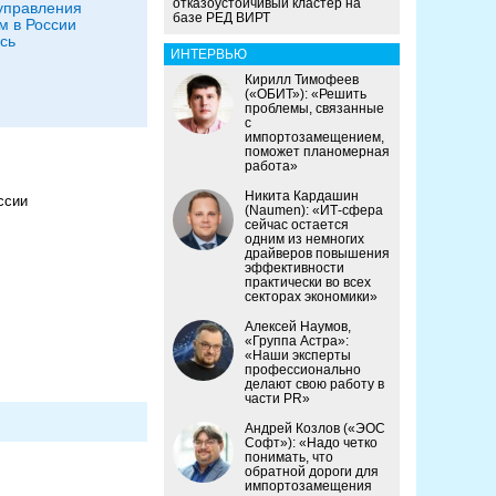
отказоустойчивый кластер на
управления
базе РЕД ВИРТ
м в России
сь
ИНТЕРВЬЮ
Кирилл Тимофеев
(«ОБИТ»): «Решить
проблемы, связанные
с
импортозамещением,
поможет планомерная
работа»
Никита Кардашин
ссии
(Naumen): «ИТ-сфера
сейчас остается
одним из немногих
драйверов повышения
эффективности
практически во всех
секторах экономики»
Алексей Наумов,
«Группа Астра»:
«Наши эксперты
профессионально
делают свою работу в
части PR»
Андрей Козлов («ЭОС
Софт»): «Надо четко
понимать, что
обратной дороги для
импортозамещения