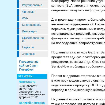
платформу. Новое решение улучш
Регулирование
контроля SLA, автоматических пр
оперативно получать информацию 
Финансы
Web
Для реализации проекта была сфо
нескольких подразделений. Перв
Безопасность
перечень функциональных и нефу
Инновации
потенциальных решений, как росси
CIO/Управление
функциональному покрытию требов
ИТ
на последующее сопровождение с
Гаджеты
По данным аналитиков Gartner S
Здоровье
предлагает единую платформу для
ресурсами, рисками и т.д. Стоит 
Продвижение
сайтов Санкт-
ServiceNow и обладает собственно
Петербург
Проект внедрения стартовал в ян
РЕГИОНЫ
в мае произведен запуск в опытн
Ленобласть
подключение к процессу ОПЭ подр
В Ленобласти
запустили
перевод в промышленную эксплуа
цифровую тропу
для наблюдения за
зубрами от Т2
На данный момент система исполь
Великий Новгород
также согласования доступа к и