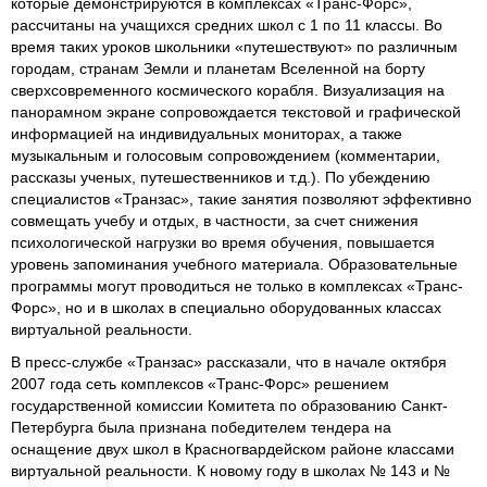
которые демонстрируются в комплексах «Транс-Форс»,
рассчитаны на учащихся средних школ с 1 по 11 классы. Во
время таких уроков школьники «путешествуют» по различным
городам, странам Земли и планетам Вселенной на борту
сверхсовременного космического корабля. Визуализация на
панорамном экране сопровождается текстовой и графической
информацией на индивидуальных мониторах, а также
музыкальным и голосовым сопровождением (комментарии,
рассказы ученых, путешественников и т.д.). По убеждению
специалистов «Транзас», такие занятия позволяют эффективно
совмещать учебу и отдых, в частности, за счет снижения
психологической нагрузки во время обучения, повышается
уровень запоминания учебного материала. Образовательные
программы могут проводиться не только в комплексах «Транс-
Форс», но и в школах в специально оборудованных классах
виртуальной реальности.
В пресс-службе «Транзас» рассказали, что в начале октября
2007 года сеть комплексов «Транс-Форс» решением
государственной комиссии Комитета по образованию Санкт-
Петербурга была признана победителем тендера на
оснащение двух школ в Красногвардейском районе классами
виртуальной реальности. К новому году в школах № 143 и №