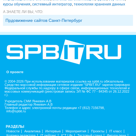
курсы обучения
,
системный интегратор
,
технологии хранения данных
А ЗНАЕТЕ ЛИ ВЫ, ЧТО:
Прдовижение сайтов Санкт-Петербург
О проекте
© 2004-2026 При использовании материалов ссылка на spbit.ru обязательна
Средство массовой информации сетевое издание "SPBIT.RU" зарегистрировано
Федеральной службы по надзору в сфере связи, информационных технологий и
массовых коммуникаций (реестровая запись ЭЛ № ФС 77 - 84345 от 26.12.2022
г.).
Учредитель СМИ Янкевич А.В
Главный редактор Янкевич А.В
Телефон и адрес электронной почты редакции +7 (812) 7156798,
info@spbit.ru
РАЗДЕЛЫ
Новости
Аналитика
Интервью
Мероприятия
Проекты
IT класс
Колонка редактора
IT рейтинг
ICT Life
Тестовый стенд
Фигура речи