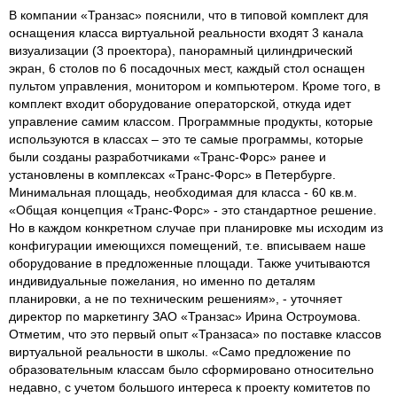
В компании «Транзас» пояснили, что в типовой комплект для
оснащения класса виртуальной реальности входят 3 канала
визуализации (3 проектора), панорамный цилиндрический
экран, 6 столов по 6 посадочных мест, каждый стол оснащен
пультом управления, монитором и компьютером. Кроме того, в
комплект входит оборудование операторской, откуда идет
управление самим классом. Программные продукты, которые
используются в классах – это те самые программы, которые
были созданы разработчиками «Транс-Форс» ранее и
установлены в комплексах «Транс-Форс» в Петербурге.
Минимальная площадь, необходимая для класса - 60 кв.м.
«Общая концепция «Транс-Форс» - это стандартное решение.
Но в каждом конкретном случае при планировке мы исходим из
конфигурации имеющихся помещений, т.е. вписываем наше
оборудование в предложенные площади. Также учитываются
индивидуальные пожелания, но именно по деталям
планировки, а не по техническим решениям», - уточняет
директор по маркетингу ЗАО «Транзас» Ирина Остроумова.
Отметим, что это первый опыт «Транзаса» по поставке классов
виртуальной реальности в школы. «Само предложение по
образовательным классам было сформировано относительно
недавно, с учетом большого интереса к проекту комитетов по