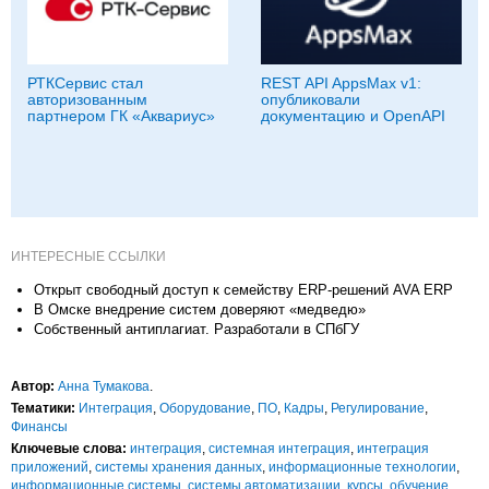
РТКСервис стал
REST API AppsMax v1:
авторизованным
опубликовали
партнером ГК «Аквариус»
документацию и OpenAPI
ИНТЕРЕСНЫЕ ССЫЛКИ
Открыт свободный доступ к семейству ERP-решений AVA ERP
В Омске внедрение систем доверяют «медведю»
Собственный антиплагиат. Разработали в СПбГУ
Автор:
Анна Тумакова
.
Тематики:
Интеграция
,
Оборудование
,
ПО
,
Кадры
,
Регулирование
,
Финансы
Ключевые слова:
интеграция
,
системная интеграция
,
интеграция
приложений
,
системы хранения данных
,
информационные технологии
,
информационные системы
,
системы автоматизации
,
курсы
,
обучение
,