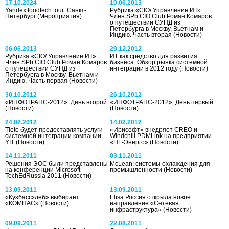
17.10.2024
10.06.2013
Yandex foodtech tour: Санкт-
Рубрика «CIO/ Управление ИТ».
Петербург
(Мероприятия)
Член SPb CIO Club Роман Комаров
о путешествии СУПД из
Петербурга в Москву, Вьетнам и
Индию. Часть вторая
(Новости)
06.06.2013
29.12.2012
Рубрика «CIO/ Управление ИТ».
ИТ как средство для развития
Член SPb CIO Club Роман Комаров
бизнеса. Обзор рынка системной
о путешествии СУПД из
интеграции в 2012 году
(Новости)
Петербурга в Москву, Вьетнам и
Индию. Часть первая
(Новости)
30.10.2012
26.10.2012
«ИНФОТРАНС-2012». День второй
«ИНФОТРАНС-2012». День первый
(Новости)
(Новости)
24.02.2012
14.02.2012
Tieto будет предоставлять услуги
«Ирисофт» внедряет CREO и
системной интеграции компании
Windchill PDMLink на предприятии
YIT
(Новости)
«НГ-Энерго»
(Новости)
14.11.2011
03.11.2011
Решения ЭОС были представлены
McLean: системы охлаждения для
на конференции Microsoft -
промышленности
(Новости)
TechEdRussia 2011
(Новости)
13.09.2011
13.09.2011
«Кузбассхлеб» выбирает
Elisa Россия открыла новое
«КОМПАС»
(Новости)
направление «Сетевая
инфраструктура»
(Новости)
09.09.2011
22.08.2011