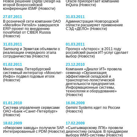
Новое решение Digital Design на
Oracle приобретает компанию
второй Всероссийской
InQuira
(Новости)
конференции itSMF
(Новости)
27.07.2011
31.03.2011
В розничной сети компании ОАО
Администрация Новгородской
«МегаФон Ритейл» завершился
области расширяет применение
ERP-проект по внедрению
СЭД «ДЕЛО»
(Новости)
novaRetail от CIBER Russia
(Новости)
31.03.2011
01.03.2011
Samsung и Эрмитаж объявили о
Прогноз «Астерос»: в 2011 году
реализации очередного этапа
российский рынок ИТ-услуг сделает
сотрудничества
(Новости)
выбор
(Новости)
01.02.2011
23.12.2010
Много пива. Петербургский
Компания «Диалог ИТ» провела
системный интегратор «Монолит-
семинар «Организация
Инфо» подвел годовые итоги
эффективной складской и
(Новости)
транспортно-логистической
деятельности предприятия.
Информационные системы,
технологии и оборудование»
(Новости)
01.01.2010
16.06.2009
Система управления сервисами
Gemini Systems идет по России
ОАО «Банк «Санкт-Петербург»
(Новости)
(Новости)
18.02.2009
17.02.2009
«Ижорские заводы» получили SAP.
«Сыктывкарскому ЛПК» провели
Интегрированный с PDM
(Новости)
диагностику складов. В преддверии
выбора WMS-системы
(Новости)