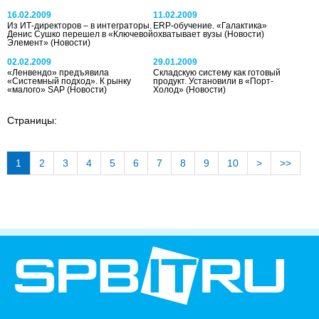
16.02.2009
11.02.2009
Из ИТ-директоров – в интеграторы.
ERP-обучение. «Галактика»
Денис Сушко перешел в «Ключевой
охватывает вузы
(Новости)
Элемент»
(Новости)
02.02.2009
29.01.2009
«Ленвендо» предъявила
Складскую систему как готовый
«Системный подход». К рынку
продукт. Установили в «Порт-
«малого» SAP
(Новости)
Холод»
(Новости)
Страницы:
1
2
3
4
5
6
7
8
9
10
>
>>