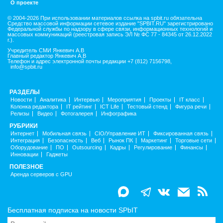
О проекте
© 2004-2026 При использовании материалов ссылка на spbit.ru обязательна
Средство массовой информации сетевое издание "SPBIT.RU" зарегистрировано
Федеральной службы по надзору в сфере связи, информационных технологий и
массовых коммуникаций (реестровая запись ЭЛ № ФС 77 - 84345 от 26.12.2022
г.).
Учредитель СМИ Янкевич А.В
Главный редактор Янкевич А.В
Телефон и адрес электронной почты редакции +7 (812) 7156798,
info@spbit.ru
РАЗДЕЛЫ
Новости
Аналитика
Интервью
Мероприятия
Проекты
IT класс
Колонка редактора
IT рейтинг
ICT Life
Тестовый стенд
Фигура речи
Релизы
Видео
Фотогалерея
Инфографика
РУБРИКИ
Интернет
Мобильная связь
CIO/Управление ИТ
Фиксированная связь
Интеграция
Безопасность
Веб
Рынок ПК
Маркетинг
Торговые сети
Оборудование
ПО
Outsourcing
Кадры
Регулирование
Финансы
Инновации
Гаджеты
ПОЛЕЗНОЕ
Аренда серверов с GPU
Бесплатная подписка на новости SPbIT