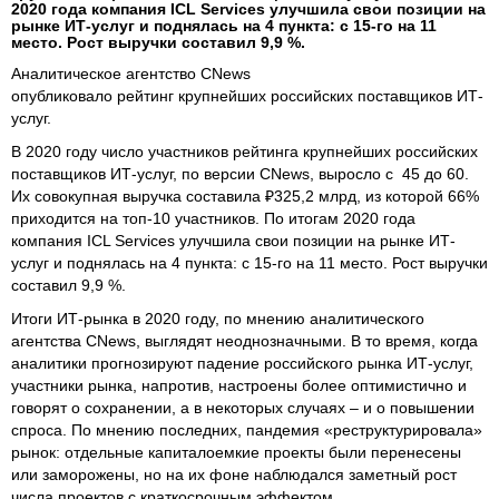
2020 года компания ICL Services улучшила свои позиции на
рынке ИТ-услуг и поднялась на 4 пункта: с 15-го на 11
место. Рост выручки составил 9,9 %.
Аналитическое агентство CNews
опубликовало рейтинг крупнейших российских поставщиков ИТ-
услуг.
В 2020 году число участников рейтинга крупнейших российских
поставщиков ИТ-услуг, по версии CNews, выросло с 45 до 60.
Их совокупная выручка составила ₽325,2 млрд, из которой 66%
приходится на топ-10 участников. По итогам 2020 года
компания ICL Services улучшила свои позиции на рынке ИТ-
услуг и поднялась на 4 пункта: с 15-го на 11 место. Рост выручки
составил 9,9 %.
Итоги ИТ-рынка в 2020 году, по мнению аналитического
агентства CNews, выглядят неоднозначными. В то время, когда
аналитики прогнозируют падение российского рынка ИТ-услуг,
участники рынка, напротив, настроены более оптимистично и
говорят о сохранении, а в некоторых случаях – и о повышении
спроса. По мнению последних, пандемия «реструктурировала»
рынок: отдельные капиталоемкие проекты были перенесены
или заморожены, но на их фоне наблюдался заметный рост
числа проектов с краткосрочным эффектом.