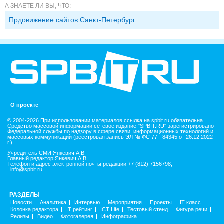
А ЗНАЕТЕ ЛИ ВЫ, ЧТО:
Прдовижение сайтов Санкт-Петербург
О проекте
© 2004-2026 При использовании материалов ссылка на spbit.ru обязательна
Средство массовой информации сетевое издание "SPBIT.RU" зарегистрировано
Федеральной службы по надзору в сфере связи, информационных технологий и
массовых коммуникаций (реестровая запись ЭЛ № ФС 77 - 84345 от 26.12.2022
г.).
Учредитель СМИ Янкевич А.В
Главный редактор Янкевич А.В
Телефон и адрес электронной почты редакции +7 (812) 7156798,
info@spbit.ru
РАЗДЕЛЫ
Новости
Аналитика
Интервью
Мероприятия
Проекты
IT класс
Колонка редактора
IT рейтинг
ICT Life
Тестовый стенд
Фигура речи
Релизы
Видео
Фотогалерея
Инфографика