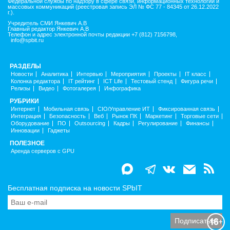
Федеральной службы по надзору в сфере связи, информационных технологий и
массовых коммуникаций (реестровая запись ЭЛ № ФС 77 - 84345 от 26.12.2022
г.).
Учредитель СМИ Янкевич А.В
Главный редактор Янкевич А.В
Телефон и адрес электронной почты редакции +7 (812) 7156798,
info@spbit.ru
РАЗДЕЛЫ
Новости
Аналитика
Интервью
Мероприятия
Проекты
IT класс
Колонка редактора
IT рейтинг
ICT Life
Тестовый стенд
Фигура речи
Релизы
Видео
Фотогалерея
Инфографика
РУБРИКИ
Интернет
Мобильная связь
CIO/Управление ИТ
Фиксированная связь
Интеграция
Безопасность
Веб
Рынок ПК
Маркетинг
Торговые сети
Оборудование
ПО
Outsourcing
Кадры
Регулирование
Финансы
Инновации
Гаджеты
ПОЛЕЗНОЕ
Аренда серверов с GPU
Бесплатная подписка на новости SPbIT