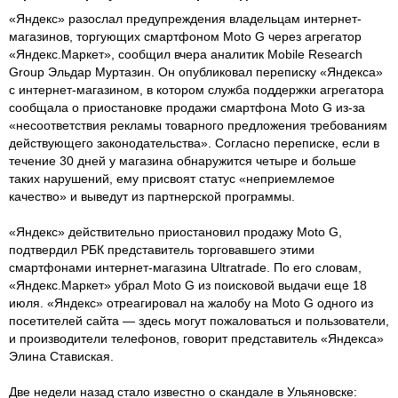
«Яндекс» разослал предупреждения владельцам интернет-
магазинов, торгующих смартфоном Moto G через агрегатор
«Яндекс.Маркет», сообщил вчера аналитик Mobile Research
Group Эльдар Муртазин. Он опубликовал переписку «Яндекса»
с интернет-магазином, в котором служба поддержки агрегатора
сообщала о приостановке продажи смартфона Moto G из-за
«несоответствия рекламы товарного предложения требованиям
действующего законодательства». Согласно переписке, если в
течение 30 дней у магазина обнаружится четыре и больше
таких нарушений, ему присвоят статус «неприемлемое
качество» и выведут из партнерской программы.
«Яндекс» действительно приостановил продажу Moto G,
подтвердил РБК представитель торговавшего этими
смартфонами интернет-магазина Ultratrade. По его словам,
«Яндекс.Маркет» убрал Moto G из поисковой выдачи еще 18
июля. «Яндекс» отреагировал на жалобу на Moto G одного из
посетителей сайта — здесь могут пожаловаться и пользователи,
и производители телефонов, говорит представитель «Яндекса»
Элина Ставиская.
Две недели назад стало известно о скандале в Ульяновске: