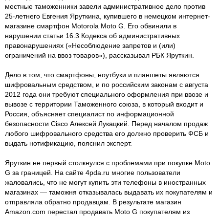
местные таможенники завели административное дело против
25-летнего Евгения Яруткина, купившего в немецком интернет-
магазине смартфон Motorola Moto G. Его обвинили в
нарушении статьи 16.3 Кодекса об административных
правонарушениях («Несоблюдение запретов и (или)
ограничений на ввоз товаров»), рассказывал РБК Яруткин.
Дело в том, что смартфоны, ноутбуки и планшеты являются
шифровальным средством, и по российским законам с августа
2012 года они требуют специального оформления при ввозе и
вывозе с территории Таможенного союза, в который входит и
Россия, объясняет специалист по информационной
безопасности Cisco Алексей Лукацкий. Перед началом продаж
любого шифровального средства его должно проверить ФСБ и
выдать нотификацию, пояснил эксперт.
Яруткин не первый столкнулся с проблемами при покупке Moto
G за границей. На сайте 4pda.ru многие пользователи
жаловались, что не могут купить эти телефоны в иностранных
магазинах — таможня отказывалась выдавать их покупателям и
отправляла обратно продавцам. В результате магазин
Amazon.com перестал продавать Moto G покупателям из