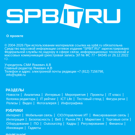
О проекте
© 2004-2026 При использовании материалов ссылка на spbit.ru обязательна
Средство массовой информации сетевое издание "SPBIT.RU" зарегистрировано
Федеральной службы по надзору в сфере связи, информационных технологий и
массовых коммуникаций (реестровая запись ЭЛ № ФС 77 - 84345 от 26.12.2022
г.).
Учредитель СМИ Янкевич А.В
Главный редактор Янкевич А.В
Телефон и адрес электронной почты редакции +7 (812) 7156798,
info@spbit.ru
РАЗДЕЛЫ
Новости
Аналитика
Интервью
Мероприятия
Проекты
IT класс
Колонка редактора
IT рейтинг
ICT Life
Тестовый стенд
Фигура речи
Релизы
Видео
Фотогалерея
Инфографика
РУБРИКИ
Интернет
Мобильная связь
CIO/Управление ИТ
Фиксированная связь
Интеграция
Безопасность
Веб
Рынок ПК
Маркетинг
Торговые сети
Оборудование
ПО
Outsourcing
Кадры
Регулирование
Финансы
Инновации
Гаджеты