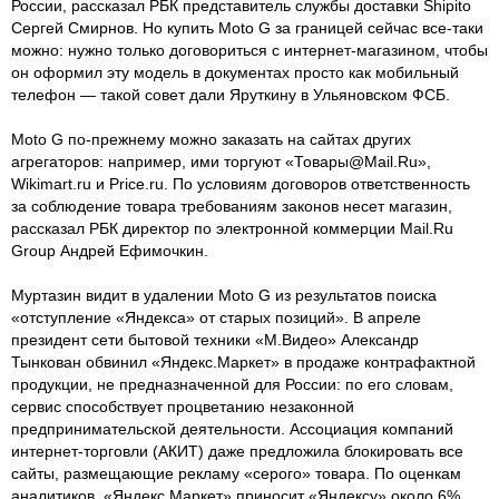
России, рассказал РБК представитель службы доставки Shipito
Сергей Смирнов. Но купить Moto G за границей сейчас все-таки
можно: нужно только договориться с интернет-магазином, чтобы
он оформил эту модель в документах просто как мобильный
телефон — такой совет дали Яруткину в Ульяновском ФСБ.
Moto G по-прежнему можно заказать на сайтах других
агрегаторов: например, ими торгуют «Товары@Mail.Ru»,
Wikimart.ru и Price.ru. По условиям договоров ответственность
за соблюдение товара требованиям законов несет магазин,
рассказал РБК директор по электронной коммерции Mail.Ru
Group Андрей Ефимочкин.
Муртазин видит в удалении Moto G из результатов поиска
«отступление «Яндекса» от старых позиций». В апреле
президент сети бытовой техники «М.Видео» Александр
Тынкован обвинил «Яндекс.Маркет» в продаже контрафактной
продукции, не предназначенной для России: по его словам,
сервис способствует процветанию незаконной
предпринимательской деятельности. Ассоциация компаний
интернет-торговли (АКИТ) даже предложила блокировать все
сайты, размещающие рекламу «серого» товара. По оценкам
аналитиков, «Яндекс.Маркет» приносит «Яндексу» около 6%