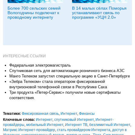
Более 700 сельских семей
В 14 малых сёлах Поморья
Вологодчины подключат к
устанавливают связь по
проводному интернету
программе «УЦН 2.0»
ИНТЕРЕСНЫЕ ССЫЛКИ
Федеральная электромагистраль
Спутниковая сеть для автоматизации розничного бизнеса АЗС
Манго Телеком запустил специальную акцию в Санкт-Петербурге
«Зебра Телеком» стала оператором фиксированной
внутризоновой телефонной связи в Республике Саха
Три продукта «Петер-Сервис» получили новые сертификаты
соответствия.
Тематики:
Фиксированная связь
,
Интернет
,
Финансы
Ключевые слова:
Интернет
,
спутниковый Интернет
,
Интернет-
провайдеры
,
мобильный Интернет
,
Интернет ТВ
,
безлимитный Интернет
,
Матрикс Интернет-провайдер
,
стать провайдером Интернета
,
доступ в
Интернет
,
широкополосный доступ
,
домовые сети
,
Tiera
,
Сильвернет
,