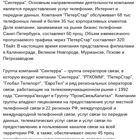
"Синтерра". Основным направлениями деятельности компании
является предоставление услуг телефонии, Интернет и
передачи данных. Компания "ПетерСтар" обслуживает 68 тыс
телефонных линий и более 35 тыс корпоративных клиентов.
Доля компании, занимаемая на рынке бизнес телефонии
Санкт-Петербурга, составляет 60 проц. Объем ежемесячного
пропускаемого трафика через "ПетерСтар" составляет 320
Тбайт. В настоящее время компания представлена филиалами
в Калининграде, Великом Новгороде, Мурманске, Пскове и
Петрозаводске.
Группа компаний "Синтерра" – группа операторов связи, в
которую входят компании "Синтерра", "РТКОММ", "ПетерСтар",
"Глобал Телепорт", "ЕвроТел" и ряд региональных операторов
связи, работающие на телекоммуникационном рынке с 1992
года."Синтерра"входит в Группу "ПромСвязьКапитал". Компании
группы владеют лицензиями на предоставление услуг местной
телефонной связи в 22 регионах РФ, междугородной и
международной телефонной связи, услуг связи по передаче
данных, телематических услуг связи и услуг связи по
предоставлению в пользование каналов связи на всей
территории РФ, а также, обеспечивают около 45 проц
российского рынка услуг операторского доступа к сети