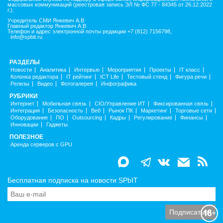
массовых коммуникаций (реестровая запись ЭЛ № ФС 77 - 84345 от 26.12.2022
г.).
Учредитель СМИ Янкевич А.В
Главный редактор Янкевич А.В
Телефон и адрес электронной почты редакции +7 (812) 7156798,
info@spbit.ru
РАЗДЕЛЫ
Новости
Аналитика
Интервью
Мероприятия
Проекты
IT класс
Колонка редактора
IT рейтинг
ICT Life
Тестовый стенд
Фигура речи
Релизы
Видео
Фотогалерея
Инфографика
РУБРИКИ
Интернет
Мобильная связь
CIO/Управление ИТ
Фиксированная связь
Интеграция
Безопасность
Веб
Рынок ПК
Маркетинг
Торговые сети
Оборудование
ПО
Outsourcing
Кадры
Регулирование
Финансы
Инновации
Гаджеты
ПОЛЕЗНОЕ
Аренда серверов с GPU
Бесплатная подписка на новости SPbIT