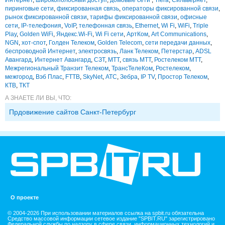
пиринговые сети
,
фиксированная связь
,
операторы фиксированной связи
,
рынок фиксированной связи
,
тарифы фиксированной связи
,
офисные
сети
,
IP-телефония
,
VoIP
,
телефонная связь
,
Ethernet
,
Wi Fi
,
WiFi
,
Triple
Play
,
Golden WiFi
,
Яндекс.Wi-Fi
,
Wi Fi сети
,
АртКом
,
Art Communications
,
NGN
,
хот-спот
,
Голден Телеком
,
Golden Telecom
,
сети передачи данных
,
беспроводной Интернет
,
электросвязь
,
Ланк Телеком
,
Петерстар
,
ADSL
Авангард
,
Интернет Авангард
,
СЗТ
,
МТТ
,
связь МТТ
,
Ростелеком МТТ
,
Межрегиональный Транзит Телеком
,
ТрансТелеКом
,
Ростелеком
,
межгород
,
Вэб Плас
,
FTTB
,
SkyNet
,
АТС
,
Зебра
,
IP TV
,
Простор Телеком
,
КТВ
,
ТКТ
А ЗНАЕТЕ ЛИ ВЫ, ЧТО:
Прдовижение сайтов Санкт-Петербург
О проекте
© 2004-2026 При использовании материалов ссылка на spbit.ru обязательна
Средство массовой информации сетевое издание "SPBIT.RU" зарегистрировано
Федеральной службы по надзору в сфере связи, информационных технологий и